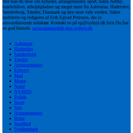
Her kan du læse om nyheder, arrangementer, sport, natur, hobby,
handelslivet, arbejdspladser og meget mere fra Aabenraa, Haderslev,
Sønderborg, Tønder, Danmark og den store vide verden. Siden
opdateres og redigeres af Erik Egvad Petersen, der er
ansvarshavende redaktør. Kontakt os på ep@sydnyt.dk hvis Du har
en god historie.
persondatapolitik-hos-sydnyt-dk
Aabenraa
Haderslev
Sønderborg
Tønder
Arrangementer
Erhverv
Mad
Motor
Natur
NYHED
Politik
Sport
Vejr
Arrangementer
Bolig
Sundhed
Syddanmark