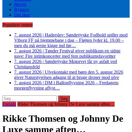
Haven
Byggeri
Det sker
Populære emner
7. august 2026
|
Haderslev: Sønderjyske Fodbold spiller mod
Viborg FF på hjemmebane i dag – Fløjten lyder kl. 19.00 –
men du må gerne kigge ind før…
7. august 2026
|
Tønder Festival giver publikum en sidste
gave: Fire intimkoncerter med fem publikumsfavoritter
7. august 2026
|
Sønderjyske Motorvej får ny asfalt ved
Christiansfeld
7. august 2026
|
Ulvekontakt med børn den 5. august 2026
giver Naturstyrelsen adgang til at bruge droner mod ulve
7. august 2026
|
DM i Ballonflyvning 2026 – Fredagens
morgenflyvning aflyst…
Søg
efter:
Forside
Rikke Thomsen og Johnny De Luxe samme aften…
Rikke Thomsen og Johnny De
Luxe samme aften…