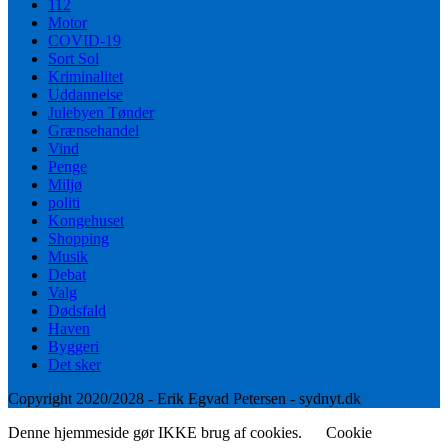
112
Motor
COVID-19
Sort Sol
Kriminalitet
Uddannelse
Julebyen Tønder
Grænsehandel
Vind
Penge
Miljø
politi
Kongehuset
Shopping
Musik
Debat
Valg
Dødsfald
Haven
Byggeri
Det sker
Copyright 2020/2028 - Erik Egvad Petersen - sydnyt.dk
Denne hjemmeside gør IKKE brug af cookies.
Cookie