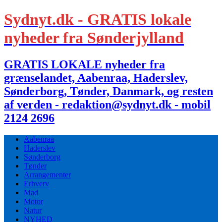
Sydnyt.dk - GRATIS lokale
nyheder fra Sønderjylland
GRATIS LOKALE nyheder fra
grænselandet, Aabenraa, Haderslev,
Sønderborg, Tønder, Danmark, og resten
af verden - redaktion@sydnyt.dk - mobil
2124 2696
Aabenraa
Haderslev
Sønderborg
Tønder
Arrangementer
Erhverv
Mad
Motor
Natur
NYHED