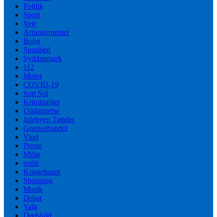
Politik
Sport
Vejr
Arrangementer
Bolig
Sundhed
Syddanmark
112
Motor
COVID-19
Sort Sol
Kriminalitet
Uddannelse
Julebyen Tønder
Grænsehandel
Vind
Penge
Miljø
politi
Kongehuset
Shopping
Musik
Debat
Valg
Dødsfald