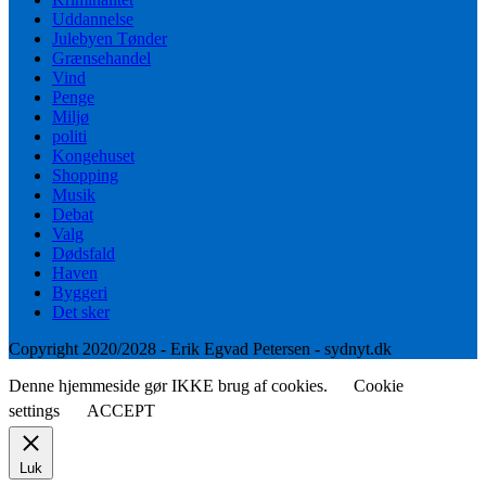
Uddannelse
Julebyen Tønder
Grænsehandel
Vind
Penge
Miljø
politi
Kongehuset
Shopping
Musik
Debat
Valg
Dødsfald
Haven
Byggeri
Det sker
Copyright 2020/2028 - Erik Egvad Petersen - sydnyt.dk
Denne hjemmeside gør IKKE brug af cookies.
Cookie
settings
ACCEPT
Luk