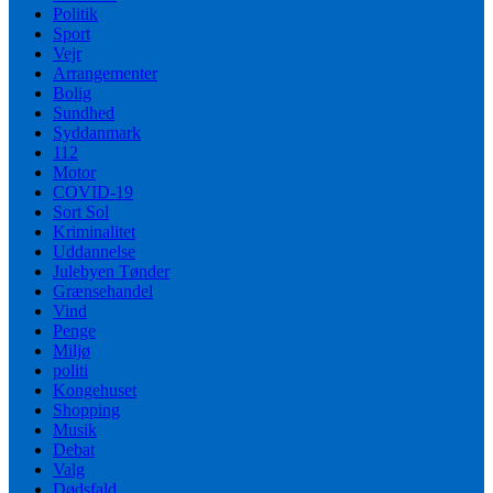
Politik
Sport
Vejr
Arrangementer
Bolig
Sundhed
Syddanmark
112
Motor
COVID-19
Sort Sol
Kriminalitet
Uddannelse
Julebyen Tønder
Grænsehandel
Vind
Penge
Miljø
politi
Kongehuset
Shopping
Musik
Debat
Valg
Dødsfald