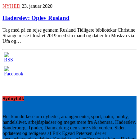
NYHED
23. januar 2020
Haderslev: Oplev Rusland
Tag med på en rejse gennem Rusland Tidligere bibliotekar Christine
Strange rejste i foråret 2019 med sin mand og datter fra Moskva via
Ufa og…
Sydnyt.dk
Her kan du læse om nyheder, arrangementer, sport, natur, hobby,
handelslivet, arbejdspladser og meget mere fra Aabenraa, Haderslev,
Sønderborg, Tønder, Danmark og den store vide verden. Siden
opdateres og redigeres af Erik Egvad Petersen, der er
ansvarshavende redaktør. Kontakt os på ep@sydnyt.dk hvis Du har