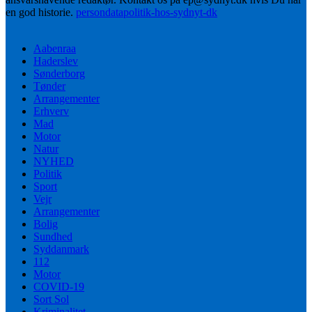
en god historie.
persondatapolitik-hos-sydnyt-dk
Aabenraa
Haderslev
Sønderborg
Tønder
Arrangementer
Erhverv
Mad
Motor
Natur
NYHED
Politik
Sport
Vejr
Arrangementer
Bolig
Sundhed
Syddanmark
112
Motor
COVID-19
Sort Sol
Kriminalitet