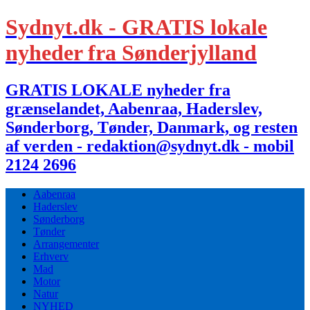
Sydnyt.dk - GRATIS lokale
nyheder fra Sønderjylland
GRATIS LOKALE nyheder fra
grænselandet, Aabenraa, Haderslev,
Sønderborg, Tønder, Danmark, og resten
af verden - redaktion@sydnyt.dk - mobil
2124 2696
Aabenraa
Haderslev
Sønderborg
Tønder
Arrangementer
Erhverv
Mad
Motor
Natur
NYHED