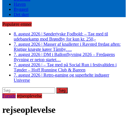
Haven
Byggeri
Det sker
Populære emner
8. august 2026
|
Sønderjyske Fodbold: – Tag med til
udebanekamp mod Brøndby for kun kr. 250,-
7. august 2026
|
Masser af knallerter i Ravsted fredag aften:
Rigtige knægte kører Tårnby….
7. august 2026
|
DM i Ballonflyvning 2026 – Fredagens
flyvning er netop startet…
7. august 2026
|
– Tag med på Social Run i festivaltiden i
Tønder – Hoff Running Club & Bareen
7. august 2026
|
Retro-gaming og superhelte indtager
Universe
Søg
efter:
Forside
rejseoplevelse
rejseoplevelse