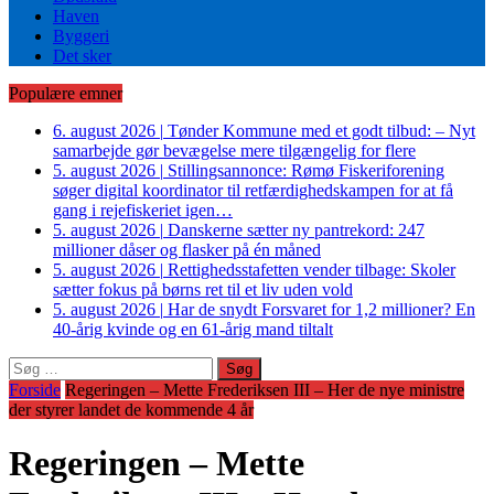
Haven
Byggeri
Det sker
Populære emner
6. august 2026
|
Tønder Kommune med et godt tilbud: – Nyt
samarbejde gør bevægelse mere tilgængelig for flere
5. august 2026
|
Stillingsannonce: Rømø Fiskeriforening
søger digital koordinator til retfærdighedskampen for at få
gang i rejefiskeriet igen…
5. august 2026
|
Danskerne sætter ny pantrekord: 247
millioner dåser og flasker på én måned
5. august 2026
|
Rettighedsstafetten vender tilbage: Skoler
sætter fokus på børns ret til et liv uden vold
5. august 2026
|
Har de snydt Forsvaret for 1,2 millioner? En
40-årig kvinde og en 61-årig mand tiltalt
Søg
efter:
Forside
Regeringen – Mette Frederiksen III – Her de nye ministre
der styrer landet de kommende 4 år
Regeringen – Mette