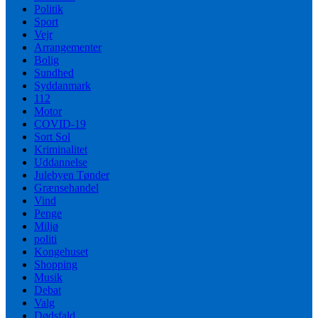
Politik
Sport
Vejr
Arrangementer
Bolig
Sundhed
Syddanmark
112
Motor
COVID-19
Sort Sol
Kriminalitet
Uddannelse
Julebyen Tønder
Grænsehandel
Vind
Penge
Miljø
politi
Kongehuset
Shopping
Musik
Debat
Valg
Dødsfald