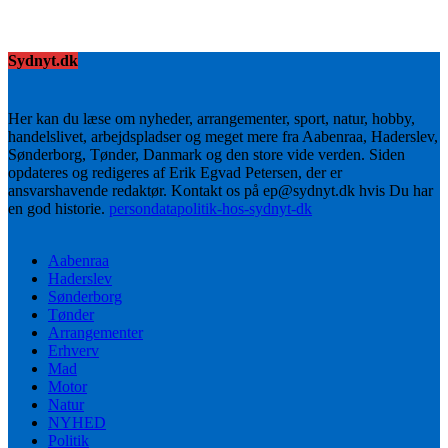
Sydnyt.dk
Her kan du læse om nyheder, arrangementer, sport, natur, hobby,
handelslivet, arbejdspladser og meget mere fra Aabenraa, Haderslev,
Sønderborg, Tønder, Danmark og den store vide verden. Siden
opdateres og redigeres af Erik Egvad Petersen, der er
ansvarshavende redaktør. Kontakt os på ep@sydnyt.dk hvis Du har
en god historie.
persondatapolitik-hos-sydnyt-dk
Aabenraa
Haderslev
Sønderborg
Tønder
Arrangementer
Erhverv
Mad
Motor
Natur
NYHED
Politik