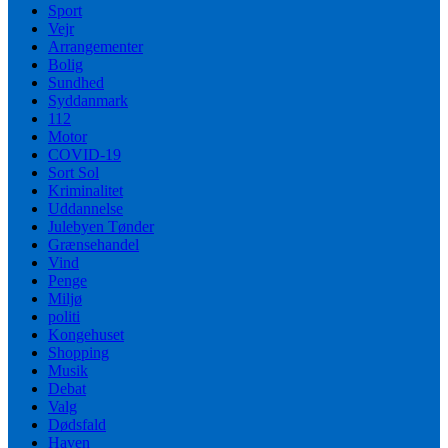
Sport
Vejr
Arrangementer
Bolig
Sundhed
Syddanmark
112
Motor
COVID-19
Sort Sol
Kriminalitet
Uddannelse
Julebyen Tønder
Grænsehandel
Vind
Penge
Miljø
politi
Kongehuset
Shopping
Musik
Debat
Valg
Dødsfald
Haven