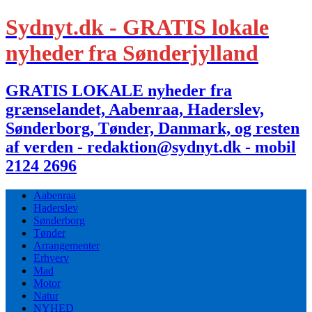
Sydnyt.dk - GRATIS lokale
nyheder fra Sønderjylland
GRATIS LOKALE nyheder fra
grænselandet, Aabenraa, Haderslev,
Sønderborg, Tønder, Danmark, og resten
af verden - redaktion@sydnyt.dk - mobil
2124 2696
Aabenraa
Haderslev
Sønderborg
Tønder
Arrangementer
Erhverv
Mad
Motor
Natur
NYHED