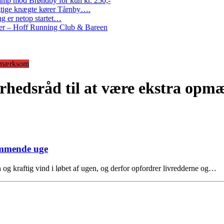
amp mod Brøndby for kun kr. 250,-
Rigtige knægte kører Tårnby….
g er netop startet…
nder – Hoff Running Club & Bareen
opmærksom
erhedsråd til at være ekstra op
kommende uge
 og kraftig vind i løbet af ugen, og derfor opfordrer livredderne og…