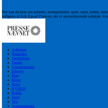
Her kan du læse om nyheder, arrangementer, sport, natur, hobby, han
redigeres af Erik Egvad Petersen, der er ansvarshavende redaktør. K
Aabenraa
Haderslev
Sønderborg
Tønder
Arrangementer
Erhverv
Mad
Motor
Natur
NYHED
Politik
Sport
Vejr
Arrangementer