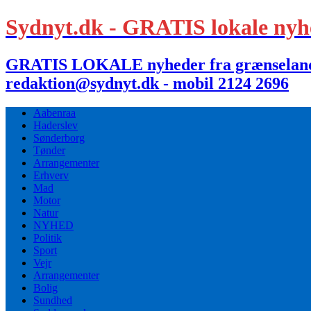
Sydnyt.dk - GRATIS lokale nyh
GRATIS LOKALE nyheder fra grænselandet,
redaktion@sydnyt.dk - mobil 2124 2696
Aabenraa
Haderslev
Sønderborg
Tønder
Arrangementer
Erhverv
Mad
Motor
Natur
NYHED
Politik
Sport
Vejr
Arrangementer
Bolig
Sundhed