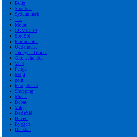
Bolig
Sundhed
Syddanmark
112
Motor
COVID-19
Sort Sol
Kriminalitet
Uddannelse
Julebyen Tønder
Grænsehandel
Vind
Penge
Miljø
politi
Kongehuset
Shopping
Musik
Debat
Valg
Dødsfald
Haven
Byggeri
Det sker