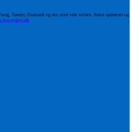
erborg, Tønder, Danmark og den store vide verden. Siden opdateres og
ik-hos-sydnyt-dk