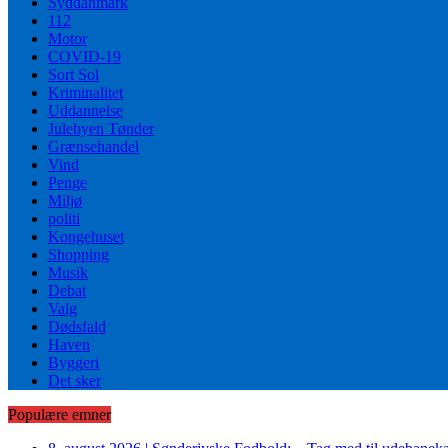
Syddanmark
112
Motor
COVID-19
Sort Sol
Kriminalitet
Uddannelse
Julebyen Tønder
Grænsehandel
Vind
Penge
Miljø
politi
Kongehuset
Shopping
Musik
Debat
Valg
Dødsfald
Haven
Byggeri
Det sker
Populære emner