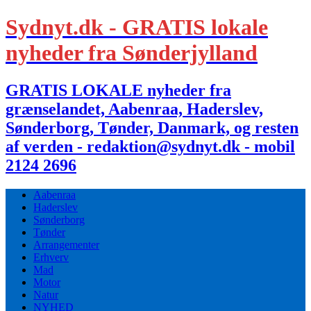
Sydnyt.dk - GRATIS lokale
nyheder fra Sønderjylland
GRATIS LOKALE nyheder fra
grænselandet, Aabenraa, Haderslev,
Sønderborg, Tønder, Danmark, og resten
af verden - redaktion@sydnyt.dk - mobil
2124 2696
Aabenraa
Haderslev
Sønderborg
Tønder
Arrangementer
Erhverv
Mad
Motor
Natur
NYHED