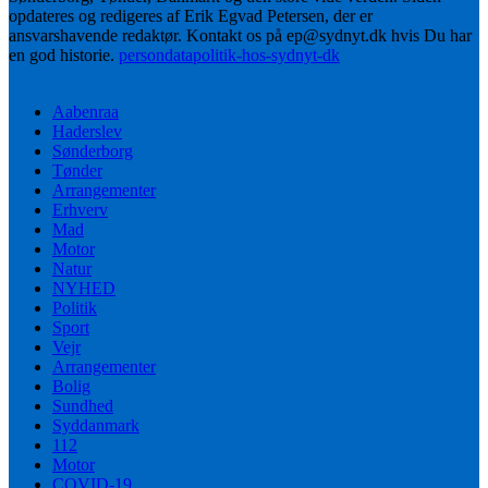
opdateres og redigeres af Erik Egvad Petersen, der er
ansvarshavende redaktør. Kontakt os på ep@sydnyt.dk hvis Du har
en god historie.
persondatapolitik-hos-sydnyt-dk
Aabenraa
Haderslev
Sønderborg
Tønder
Arrangementer
Erhverv
Mad
Motor
Natur
NYHED
Politik
Sport
Vejr
Arrangementer
Bolig
Sundhed
Syddanmark
112
Motor
COVID-19