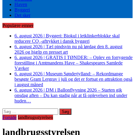
Haven
Byggeri
Det sker
Populære emner
6. august 2026
|
Byggeri: Biokul i letklinkerblokke skal
reducere CO₂-aftrykket i dansk byggeri
6. august 2026
|
Tæl pindsvin nu på lørdag den 8. august
2026 og hjælp en presset art
6. august 2026
|
GRATIS I TØNDER: – Oplev en forrygende
forestilling i Amtmandens Have – Shakespeares Samlede
Værker
6. august 2026
|
Museum Sønderjylland: – Rekordmange
besøgte Gram Lergrav i juli og det er fortsat en attraktion også
i august måned
6. august 2026
|
DM i Ballonflyvning 2026 – Starten gik
onsdag aften – Du kan stadig når at få oplevelsen ind under
huden…
Søg
efter:
Forside
landbrugsstyrelsen
landbrugsstyrelsen