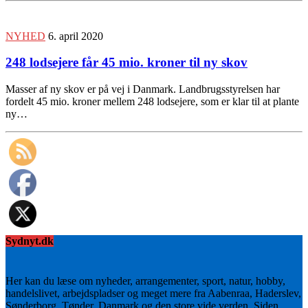
NYHED
6. april 2020
248 lodsejere får 45 mio. kroner til ny skov
Masser af ny skov er på vej i Danmark. Landbrugsstyrelsen har
fordelt 45 mio. kroner mellem 248 lodsejere, som er klar til at plante
ny…
Sydnyt.dk
Her kan du læse om nyheder, arrangementer, sport, natur, hobby,
handelslivet, arbejdspladser og meget mere fra Aabenraa, Haderslev,
Sønderborg, Tønder, Danmark og den store vide verden. Siden