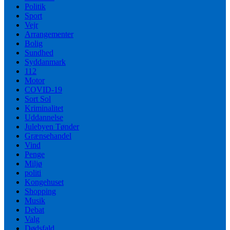
Politik
Sport
Vejr
Arrangementer
Bolig
Sundhed
Syddanmark
112
Motor
COVID-19
Sort Sol
Kriminalitet
Uddannelse
Julebyen Tønder
Grænsehandel
Vind
Penge
Miljø
politi
Kongehuset
Shopping
Musik
Debat
Valg
Dødsfald