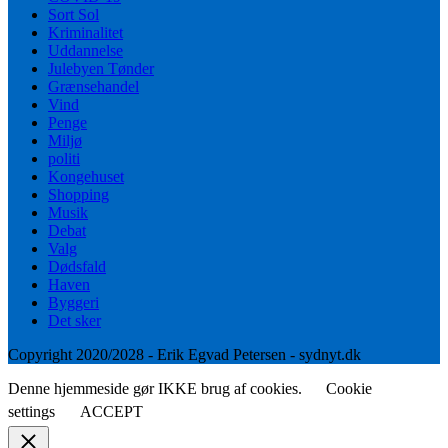
Sort Sol
Kriminalitet
Uddannelse
Julebyen Tønder
Grænsehandel
Vind
Penge
Miljø
politi
Kongehuset
Shopping
Musik
Debat
Valg
Dødsfald
Haven
Byggeri
Det sker
Copyright 2020/2028 - Erik Egvad Petersen - sydnyt.dk
Denne hjemmeside gør IKKE brug af cookies.
Cookie
settings
ACCEPT