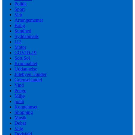
Politik
Sport
Vejr
Arrangementer
Bolig
Sundhed
Syddanmark
112
Motor
COVID-19
Sort Sol
Kriminalitet
Uddannelse
Julebyen Tønder
Grænsehandel
Vind
Penge
Miljø
politi
Kongehuset
Shopping
Musik
Debat
Valg
Dødsfald