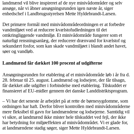
landmænd vil blive inspireret af de nye minivådområder og selv
ansøge, når vi åbner ansøgningsrunden igen næste år, siger
enhedschef i Landbrugsstyrelsen Mette Hyldebrandt-Larsen.
Det primære formål med minivådområdeordningen er at forbedre
vandmiljøet ved at reducere kvælstofudledningen til det
omkringliggende vandmiljø. Et minivådområde fungerer som et
naturligt rensningsanlæg, der reducerer drænvand for kvælstof og
sekundært fosfor, som kan skade vandmiljøet i blandt andet havet,
søer og vandløb.
Landmænd får dækket 100 procent af udgifterne
Ansøgningsrunden for etablering af et minivådområde løb i år fra d.
28. februar til 25. august. Landmænd og lodsejere, der får tilsagn,
får dækket alle udgifter i forbindelse med etablering. Tilskuddet er
finansieret af EU-midler gennem det danske Landdistriktsprogram.
– Vi har det seneste år arbejdet på at rette de børnesygdomme, som
ordningen har haft. Derfor bliver kontrollen med minivådområderne
mere fleksibel til gavn for landmændene og lodsejerne. Samtidig vil
vi sikre, at landmænd ikke mister hele tilskuddet ved fejl, der ikke
har betydning for miljøeffekten af minivådområdet. Vi er glade for,
at landmændene stadig søger, siger Mette Hyldebrandt-Larsen.