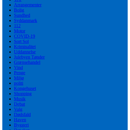
Arrangementer
Bolig
Sundhed
Syddanmark
112
Motor
COVID-19
Sort Sol
Kriminalitet
Uddannelse
Julebyen Tønder
Grænsehandel
Vind
Penge
Miljø
politi
Kongehuset
Shopping
Musik
Debat
Valg
Dødsfald
Haven
Byggeri