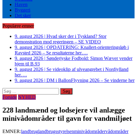
Haven
Byggeri
Det sker
Populære emner
9. august 2026
|
Hvad sker der i Tyskland? Stor
demonstration mod regeringen – SE VIDEO
9. august 2026
|
OPDATERING: Knallert-orienteringsløb i
Ravsted 2026 – Se resultaterne her….
9. august 2026
|
Sønderjyske Fodbold: Simon Wæver vender
hjem til B.93
9. august 2026
|
Se videoklip af ulveangrebet i Nordjylland
her….
9. august 2026
|
DM i BallonFlyvning 2026 – Se vinderne her
Søg
efter:
Forside
NYHED
228 landmænd og lodsejere vil anlægge
minivådområder til gavn for vandmiljøet
EMNER:
landbrug
landbrugsstyrelsen
minivådområder
vådområder