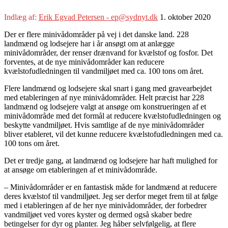
Indlæg af:
Erik Egvad Petersen - ep@sydnyt.dk
1. oktober 2020
Der er flere minivådområder på vej i det danske land. 228
landmænd og lodsejere har i år ansøgt om at anlægge
minivådområder, der renser drænvand for kvælstof og fosfor. Det
forventes, at de nye minivådområder kan reducere
kvælstofudledningen til vandmiljøet med ca. 100 tons om året.
Flere landmænd og lodsejere skal snart i gang med gravearbejdet
med etableringen af nye minivådområder. Helt præcist har 228
landmænd og lodsejere valgt at ansøge om konstrueringen af et
minivådområde med det formål at reducere kvælstofudledningen og
beskytte vandmiljøet. Hvis samtlige af de nye minivådområder
bliver etableret, vil det kunne reducere kvælstofudledningen med ca.
100 tons om året.
Det er tredje gang, at landmænd og lodsejere har haft mulighed for
at ansøge om etableringen af et minivådområde.
– Minivådområder er en fantastisk måde for landmænd at reducere
deres kvælstof til vandmiljøet. Jeg ser derfor meget frem til at følge
med i etableringen af de her nye minivådområder, der forbedrer
vandmiljøet ved vores kyster og dermed også skaber bedre
betingelser for dyr og planter. Jeg håber selvfølgelig, at flere