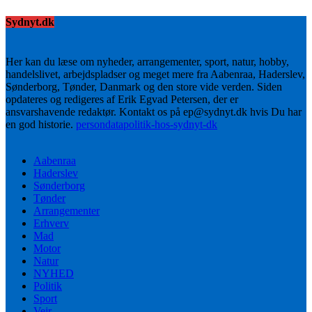
Sydnyt.dk
Her kan du læse om nyheder, arrangementer, sport, natur, hobby,
handelslivet, arbejdspladser og meget mere fra Aabenraa, Haderslev,
Sønderborg, Tønder, Danmark og den store vide verden. Siden
opdateres og redigeres af Erik Egvad Petersen, der er
ansvarshavende redaktør. Kontakt os på ep@sydnyt.dk hvis Du har
en god historie.
persondatapolitik-hos-sydnyt-dk
Aabenraa
Haderslev
Sønderborg
Tønder
Arrangementer
Erhverv
Mad
Motor
Natur
NYHED
Politik
Sport
Vejr