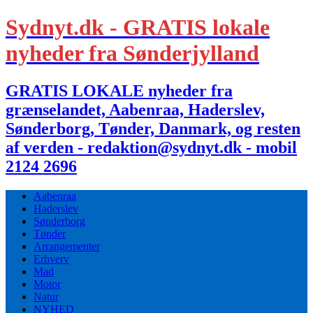
Sydnyt.dk - GRATIS lokale
nyheder fra Sønderjylland
GRATIS LOKALE nyheder fra
grænselandet, Aabenraa, Haderslev,
Sønderborg, Tønder, Danmark, og resten
af verden - redaktion@sydnyt.dk - mobil
2124 2696
Aabenraa
Haderslev
Sønderborg
Tønder
Arrangementer
Erhverv
Mad
Motor
Natur
NYHED