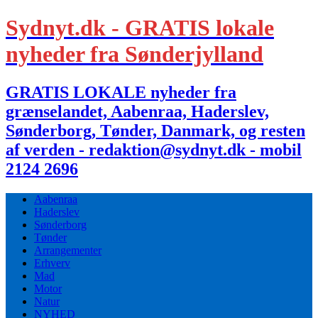
Sydnyt.dk - GRATIS lokale
nyheder fra Sønderjylland
GRATIS LOKALE nyheder fra
grænselandet, Aabenraa, Haderslev,
Sønderborg, Tønder, Danmark, og resten
af verden - redaktion@sydnyt.dk - mobil
2124 2696
Aabenraa
Haderslev
Sønderborg
Tønder
Arrangementer
Erhverv
Mad
Motor
Natur
NYHED