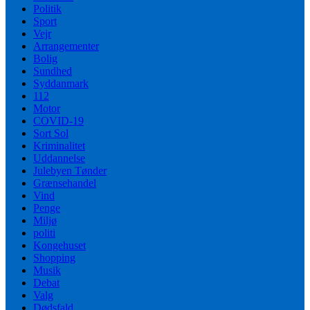
Politik
Sport
Vejr
Arrangementer
Bolig
Sundhed
Syddanmark
112
Motor
COVID-19
Sort Sol
Kriminalitet
Uddannelse
Julebyen Tønder
Grænsehandel
Vind
Penge
Miljø
politi
Kongehuset
Shopping
Musik
Debat
Valg
Dødsfald