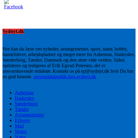
Sydnyt.dk
Her kan du læse om nyheder, arrangementer, sport, natur, hobby,
handelslivet, arbejdspladser og meget mere fra Aabenraa, Haderslev,
Sønderborg, Tønder, Danmark og den store vide verden. Siden
opdateres og redigeres af Erik Egvad Petersen, der er
ansvarshavende redaktør. Kontakt os på ep@sydnyt.dk hvis Du har
en god historie.
persondatapolitik-hos-sydnyt-dk
Aabenraa
Haderslev
Sønderborg
Tønder
Arrangementer
Erhverv
Mad
Motor
Natur