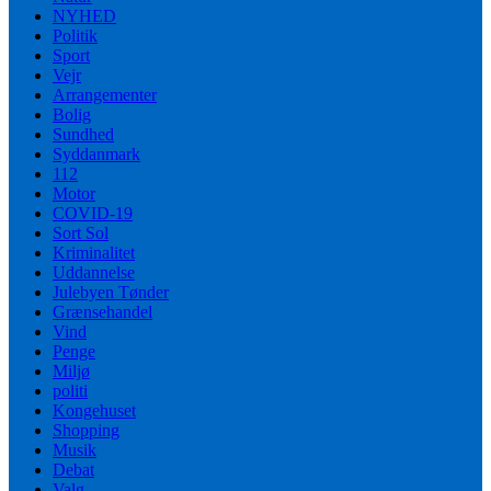
NYHED
Politik
Sport
Vejr
Arrangementer
Bolig
Sundhed
Syddanmark
112
Motor
COVID-19
Sort Sol
Kriminalitet
Uddannelse
Julebyen Tønder
Grænsehandel
Vind
Penge
Miljø
politi
Kongehuset
Shopping
Musik
Debat
Valg