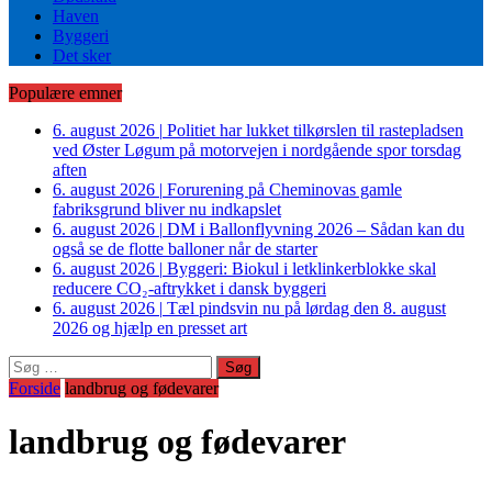
Haven
Byggeri
Det sker
Populære emner
6. august 2026
|
Politiet har lukket tilkørslen til rastepladsen
ved Øster Løgum på motorvejen i nordgående spor torsdag
aften
6. august 2026
|
Forurening på Cheminovas gamle
fabriksgrund bliver nu indkapslet
6. august 2026
|
DM i Ballonflyvning 2026 – Sådan kan du
også se de flotte balloner når de starter
6. august 2026
|
Byggeri: Biokul i letklinkerblokke skal
reducere CO₂-aftrykket i dansk byggeri
6. august 2026
|
Tæl pindsvin nu på lørdag den 8. august
2026 og hjælp en presset art
Søg
efter:
Forside
landbrug og fødevarer
landbrug og fødevarer