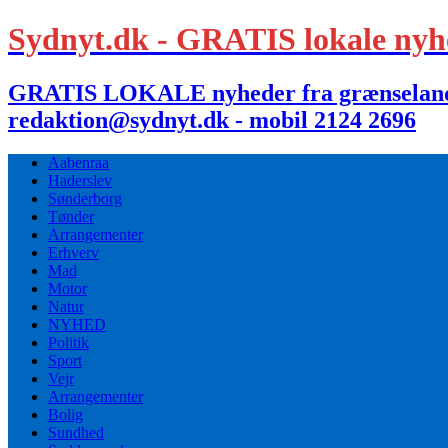
Sydnyt.dk - GRATIS lokale nyh
GRATIS LOKALE nyheder fra grænselandet,
redaktion@sydnyt.dk - mobil 2124 2696
Aabenraa
Haderslev
Sønderborg
Tønder
Arrangementer
Erhverv
Mad
Motor
Natur
NYHED
Politik
Sport
Vejr
Arrangementer
Bolig
Sundhed