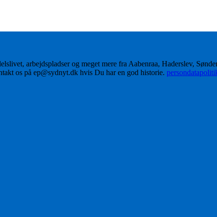
delslivet, arbejdspladser og meget mere fra Aabenraa, Haderslev, Sønd
ontakt os på ep@sydnyt.dk hvis Du har en god historie.
persondatapolit