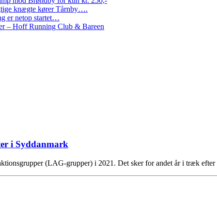
amp mod Brøndby for kun kr. 250,-
Rigtige knægte kører Tårnby….
g er netop startet…
nder – Hoff Running Club & Bareen
ekter i Syddanmark
le aktionsgrupper (LAG-grupper) i 2021. Det sker for andet år i træk eft