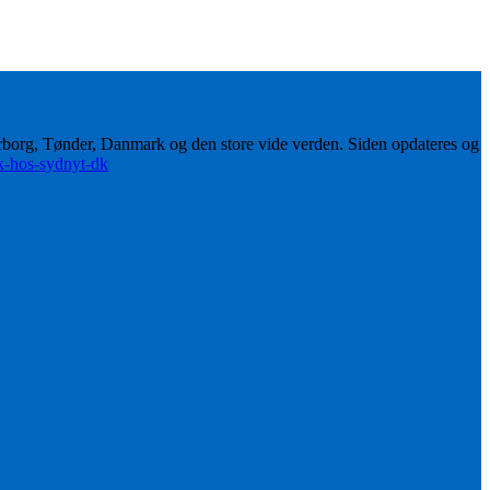
erborg, Tønder, Danmark og den store vide verden. Siden opdateres og
ik-hos-sydnyt-dk