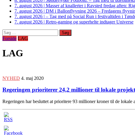
8. august 2026
|
Sønderjyske Fodbold: – Tag med til udebanek
7. august 2026
|
Masser af knallerter i Ravsted fredag aften: 
7. august 2026
|
DM i Ballonflyvning 2026 – Fredagens flyvnin
7. august 2026
|
– Tag med på Social Run i festivaltiden i Tø
7. august 2026
|
Retro-gaming og superhelte indtager Universe
Søg
efter:
Forside
LAG
LAG
NYHED
4. maj 2020
Regeringen prioriterer 24,2 millioner til lokale proj
Regeringen har besluttet at prioritere 93 millioner kroner til de loka