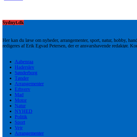
Sydnyt.dk
Her kan du læse om nyheder, arrangementer, sport, natur, hobby, han
redigeres af Erik Egvad Petersen, der er ansvarshavende redaktør. K
Aabenraa
Haderslev
Sønderborg
Tønder
Arrangementer
Erhverv
Mad
Motor
Natur
NYHED
Politik
Sport
Vejr
Arrangementer