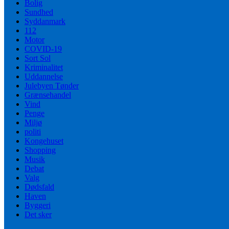
Bolig
Sundhed
Syddanmark
112
Motor
COVID-19
Sort Sol
Kriminalitet
Uddannelse
Julebyen Tønder
Grænsehandel
Vind
Penge
Miljø
politi
Kongehuset
Shopping
Musik
Debat
Valg
Dødsfald
Haven
Byggeri
Det sker