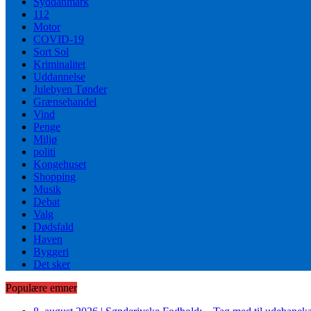
Syddanmark
112
Motor
COVID-19
Sort Sol
Kriminalitet
Uddannelse
Julebyen Tønder
Grænsehandel
Vind
Penge
Miljø
politi
Kongehuset
Shopping
Musik
Debat
Valg
Dødsfald
Haven
Byggeri
Det sker
Populære emner