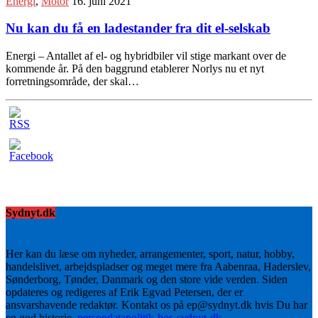
Energi
,
Motor
16. juni 2021
Nu kan du få en ladestander fra dit el-selskab
Energi – Antallet af el- og hybridbiler vil stige markant over de
kommende år. På den baggrund etablerer Norlys nu et nyt
forretningsområde, der skal…
Sydnyt.dk
Her kan du læse om nyheder, arrangementer, sport, natur, hobby,
handelslivet, arbejdspladser og meget mere fra Aabenraa, Haderslev,
Sønderborg, Tønder, Danmark og den store vide verden. Siden
opdateres og redigeres af Erik Egvad Petersen, der er
ansvarshavende redaktør. Kontakt os på ep@sydnyt.dk hvis Du har
en god historie.
persondatapolitik-hos-sydnyt-dk