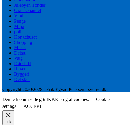
Julebyen Tønder
Grænsehandel
Vind
Penge
Miljø
politi
Kongehuset
Shopping
Musik
Debat
Valg
Dødsfald
Haven
Byggeri
Det sker
Copyright 2020/2028 - Erik Egvad Petersen - sydnyt.dk
Denne hjemmeside gør IKKE brug af cookies.
Cookie
settings
ACCEPT
Luk