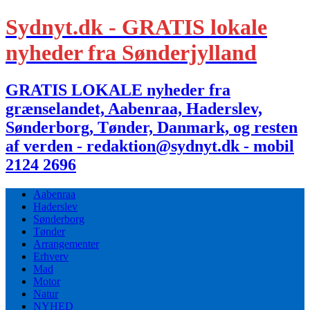
Sydnyt.dk - GRATIS lokale
nyheder fra Sønderjylland
GRATIS LOKALE nyheder fra
grænselandet, Aabenraa, Haderslev,
Sønderborg, Tønder, Danmark, og resten
af verden - redaktion@sydnyt.dk - mobil
2124 2696
Aabenraa
Haderslev
Sønderborg
Tønder
Arrangementer
Erhverv
Mad
Motor
Natur
NYHED