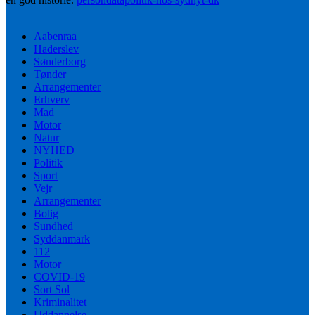
Aabenraa
Haderslev
Sønderborg
Tønder
Arrangementer
Erhverv
Mad
Motor
Natur
NYHED
Politik
Sport
Vejr
Arrangementer
Bolig
Sundhed
Syddanmark
112
Motor
COVID-19
Sort Sol
Kriminalitet
Uddannelse