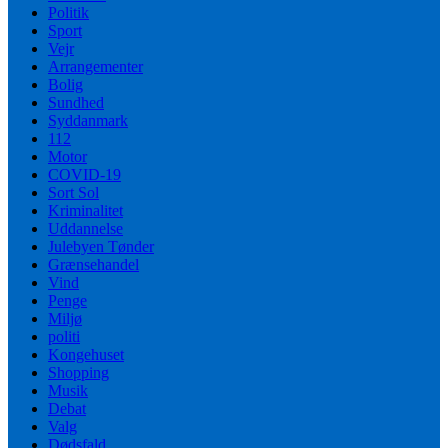
Politik
Sport
Vejr
Arrangementer
Bolig
Sundhed
Syddanmark
112
Motor
COVID-19
Sort Sol
Kriminalitet
Uddannelse
Julebyen Tønder
Grænsehandel
Vind
Penge
Miljø
politi
Kongehuset
Shopping
Musik
Debat
Valg
Dødsfald