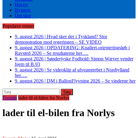
Haven
Byggeri
Det sker
Populære emner
9. august 2026
|
Hvad sker der i Tyskland? Stor
demonstration mod regeringen – SE VIDEO
9. august 2026
|
OPDATERING: Knallert-orienteringsløb i
Ravsted 2026 – Se resultaterne her….
9. august 2026
|
Sønderjyske Fodbold: Simon Wæver vender
hjem til B.93
9. august 2026
|
Se videoklip af ulveangrebet i Nordjylland
her….
9. august 2026
|
DM i BallonFlyvning 2026 – Se vinderne her
Søg
efter:
Forside
lader til el-bilen fra Norlys
lader til el-bilen fra Norlys