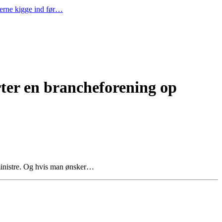
gerne kigge ind før…
rter en brancheforening op
ministre. Og hvis man ønsker…