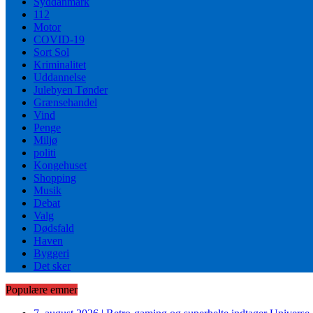
Syddanmark
112
Motor
COVID-19
Sort Sol
Kriminalitet
Uddannelse
Julebyen Tønder
Grænsehandel
Vind
Penge
Miljø
politi
Kongehuset
Shopping
Musik
Debat
Valg
Dødsfald
Haven
Byggeri
Det sker
Populære emner