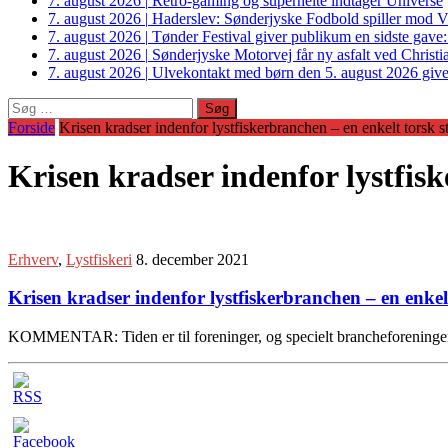
7. august 2026
|
Retro-gaming og superhelte indtager Universe
7. august 2026
|
Haderslev: Sønderjyske Fodbold spiller mod V
7. august 2026
|
Tønder Festival giver publikum en sidste gave
7. august 2026
|
Sønderjyske Motorvej får ny asfalt ved Christi
7. august 2026
|
Ulvekontakt med børn den 5. august 2026 giver
Søg
efter:
Forside
Krisen kradser indenfor lystfiskerbranchen – en enkelt torsk s
Krisen kradser indenfor lystfis
Erhverv
,
Lystfiskeri
8. december 2021
Krisen kradser indenfor lystfiskerbranchen – en enkel
KOMMENTAR: Tiden er til foreninger, og specielt brancheforeninger.