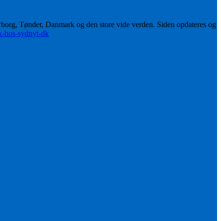
erborg, Tønder, Danmark og den store vide verden. Siden opdateres og
ik-hos-sydnyt-dk