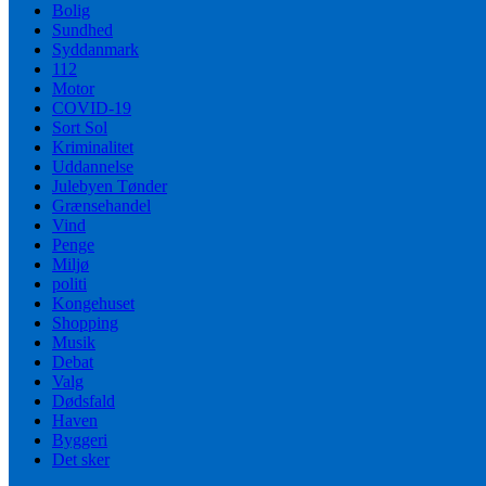
Bolig
Sundhed
Syddanmark
112
Motor
COVID-19
Sort Sol
Kriminalitet
Uddannelse
Julebyen Tønder
Grænsehandel
Vind
Penge
Miljø
politi
Kongehuset
Shopping
Musik
Debat
Valg
Dødsfald
Haven
Byggeri
Det sker