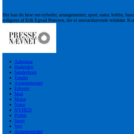
Her kan du læse om nyheder, arrangementer, sport, natur, hobby, han
redigeres af Erik Egvad Petersen, der er ansvarshavende redaktør. K
Aabenraa
Haderslev
Sønderborg
Tønder
Arrangementer
Erhverv
Mad
Motor
Natur
NYHED
Politik
Sport
Vejr
Arrangementer