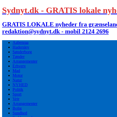
Sydnyt.dk - GRATIS lokale nyh
GRATIS LOKALE nyheder fra grænselandet,
redaktion@sydnyt.dk - mobil 2124 2696
Aabenraa
Haderslev
Sønderborg
Tønder
Arrangementer
Erhverv
Mad
Motor
Natur
NYHED
Politik
Sport
Vejr
Arrangementer
Bolig
Sundhed