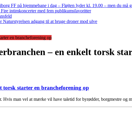
iborg FF på hjemmebane i dag – Fløjten lyder kl. 19.00 – men du må 
: Fire intimkoncerter med fem publikumsfavoritter
ansfeld
 Naturstyrelsen adgang til at bruge droner mod ulve
tarter en brancheforening op
kerbranchen – en enkelt torsk sta
t torsk starter en brancheforening op
 Hvis man vel at mærke vil have taletid for byrødder, borgmestre og 