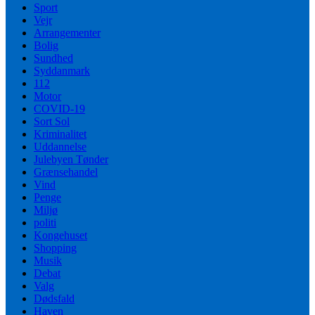
Sport
Vejr
Arrangementer
Bolig
Sundhed
Syddanmark
112
Motor
COVID-19
Sort Sol
Kriminalitet
Uddannelse
Julebyen Tønder
Grænsehandel
Vind
Penge
Miljø
politi
Kongehuset
Shopping
Musik
Debat
Valg
Dødsfald
Haven