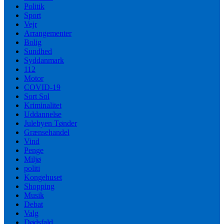
Politik
Sport
Vejr
Arrangementer
Bolig
Sundhed
Syddanmark
112
Motor
COVID-19
Sort Sol
Kriminalitet
Uddannelse
Julebyen Tønder
Grænsehandel
Vind
Penge
Miljø
politi
Kongehuset
Shopping
Musik
Debat
Valg
Dødsfald