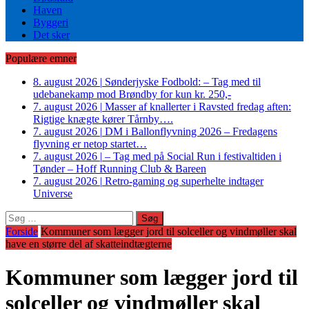
Haven
Byggeri
Det sker
Populære emner
8. august 2026
|
Sønderjyske Fodbold: – Tag med til
udebanekamp mod Brøndby for kun kr. 250,-
7. august 2026
|
Masser af knallerter i Ravsted fredag aften:
Rigtige knægte kører Tårnby….
7. august 2026
|
DM i Ballonflyvning 2026 – Fredagens
flyvning er netop startet…
7. august 2026
|
– Tag med på Social Run i festivaltiden i
Tønder – Hoff Running Club & Bareen
7. august 2026
|
Retro-gaming og superhelte indtager
Universe
Søg
efter:
Forside
Kommuner som lægger jord til solceller og vindmøller skal
have en større del af skatteindtægterne
Kommuner som lægger jord til
solceller og vindmøller skal