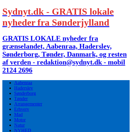
Sydnyt.dk - GRATIS lokale
nyheder fra Sønderjylland
GRATIS LOKALE nyheder fra
grænselandet, Aabenraa, Haderslev,
Sønderborg, Tønder, Danmark, og resten
af verden - redaktion@sydnyt.dk - mobil
2124 2696
Aabenraa
Haderslev
Sønderborg
Tønder
Arrangementer
Erhverv
Mad
Motor
Natur
NYHED