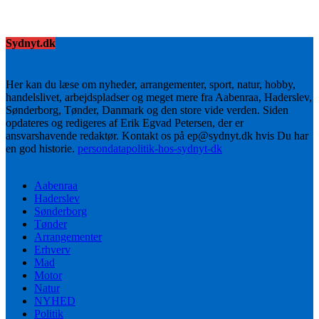
Sydnyt.dk
Her kan du læse om nyheder, arrangementer, sport, natur, hobby,
handelslivet, arbejdspladser og meget mere fra Aabenraa, Haderslev,
Sønderborg, Tønder, Danmark og den store vide verden. Siden
opdateres og redigeres af Erik Egvad Petersen, der er
ansvarshavende redaktør. Kontakt os på ep@sydnyt.dk hvis Du har
en god historie.
persondatapolitik-hos-sydnyt-dk
Aabenraa
Haderslev
Sønderborg
Tønder
Arrangementer
Erhverv
Mad
Motor
Natur
NYHED
Politik