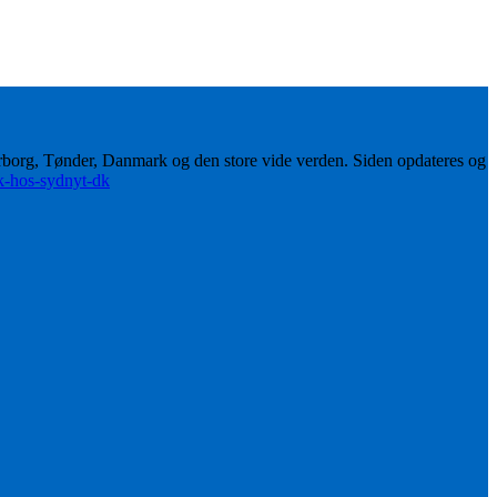
erborg, Tønder, Danmark og den store vide verden. Siden opdateres og
ik-hos-sydnyt-dk