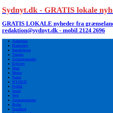
Sydnyt.dk - GRATIS lokale nyh
GRATIS LOKALE nyheder fra grænselandet,
redaktion@sydnyt.dk - mobil 2124 2696
Aabenraa
Haderslev
Sønderborg
Tønder
Arrangementer
Erhverv
Mad
Motor
Natur
NYHED
Politik
Sport
Vejr
Arrangementer
Bolig
Sundhed