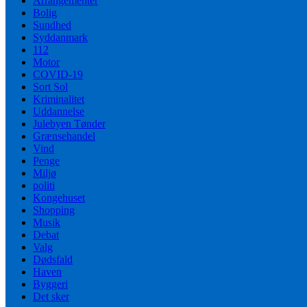
Arrangementer
Bolig
Sundhed
Syddanmark
112
Motor
COVID-19
Sort Sol
Kriminalitet
Uddannelse
Julebyen Tønder
Grænsehandel
Vind
Penge
Miljø
politi
Kongehuset
Shopping
Musik
Debat
Valg
Dødsfald
Haven
Byggeri
Det sker