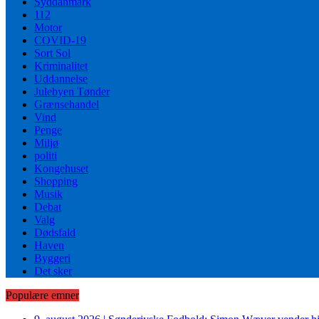
Syddanmark
112
Motor
COVID-19
Sort Sol
Kriminalitet
Uddannelse
Julebyen Tønder
Grænsehandel
Vind
Penge
Miljø
politi
Kongehuset
Shopping
Musik
Debat
Valg
Dødsfald
Haven
Byggeri
Det sker
Populære emner