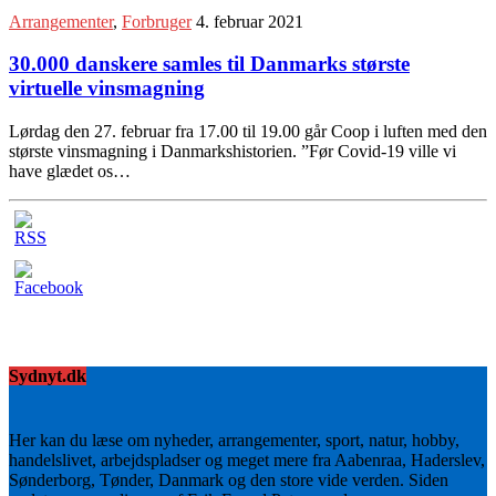
Arrangementer
,
Forbruger
4. februar 2021
30.000 danskere samles til Danmarks største
virtuelle vinsmagning
Lørdag den 27. februar fra 17.00 til 19.00 går Coop i luften med den
største vinsmagning i Danmarkshistorien. ”Før Covid-19 ville vi
have glædet os…
Sydnyt.dk
Her kan du læse om nyheder, arrangementer, sport, natur, hobby,
handelslivet, arbejdspladser og meget mere fra Aabenraa, Haderslev,
Sønderborg, Tønder, Danmark og den store vide verden. Siden