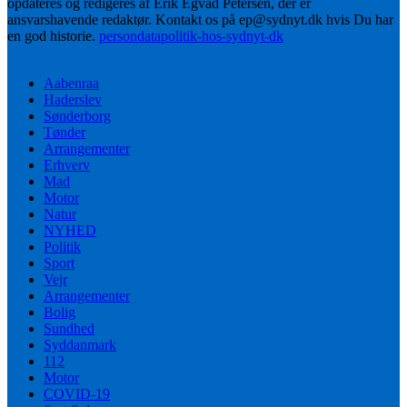
opdateres og redigeres af Erik Egvad Petersen, der er
ansvarshavende redaktør. Kontakt os på ep@sydnyt.dk hvis Du har
en god historie.
persondatapolitik-hos-sydnyt-dk
Aabenraa
Haderslev
Sønderborg
Tønder
Arrangementer
Erhverv
Mad
Motor
Natur
NYHED
Politik
Sport
Vejr
Arrangementer
Bolig
Sundhed
Syddanmark
112
Motor
COVID-19