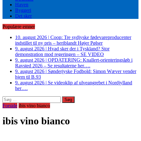
Haven
Byggeri
Det sker
Populære emner
10. august 2026
|
Coop: Tre sydjyske fødevareproducenter
indstillet til ny pris – heriblandt Højer Pølser
9. august 2026
|
Hvad sker der i Tyskland? Stor
demonstration mod regeringen – SE VIDEO
9. august 2026
|
OPDATERING: Knallert-orienteringsløb i
Ravsted 2026 – Se resultaterne her….
9. august 2026
|
Sønderjyske Fodbold: Simon Wæver vender
hjem til B.93
9. august 2026
|
Se videoklip af ulveangrebet i Nordjylland
her….
Søg
efter:
Forside
ibis vino bianco
ibis vino bianco