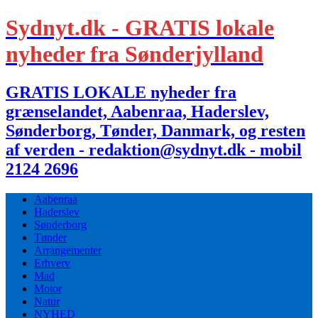
Sydnyt.dk - GRATIS lokale
nyheder fra Sønderjylland
GRATIS LOKALE nyheder fra
grænselandet, Aabenraa, Haderslev,
Sønderborg, Tønder, Danmark, og resten
af verden - redaktion@sydnyt.dk - mobil
2124 2696
Aabenraa
Haderslev
Sønderborg
Tønder
Arrangementer
Erhverv
Mad
Motor
Natur
NYHED