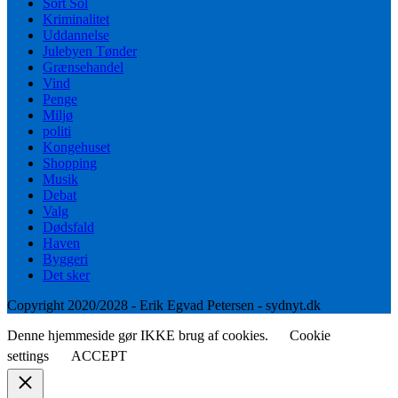
Sort Sol
Kriminalitet
Uddannelse
Julebyen Tønder
Grænsehandel
Vind
Penge
Miljø
politi
Kongehuset
Shopping
Musik
Debat
Valg
Dødsfald
Haven
Byggeri
Det sker
Copyright 2020/2028 - Erik Egvad Petersen - sydnyt.dk
Denne hjemmeside gør IKKE brug af cookies.
Cookie
settings
ACCEPT