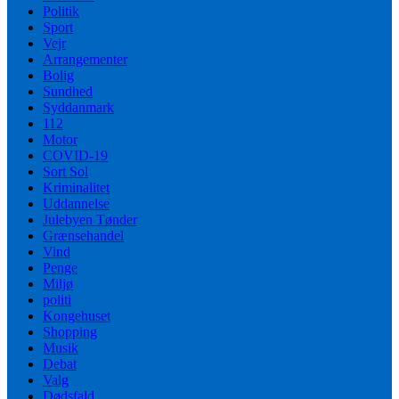
Politik
Sport
Vejr
Arrangementer
Bolig
Sundhed
Syddanmark
112
Motor
COVID-19
Sort Sol
Kriminalitet
Uddannelse
Julebyen Tønder
Grænsehandel
Vind
Penge
Miljø
politi
Kongehuset
Shopping
Musik
Debat
Valg
Dødsfald