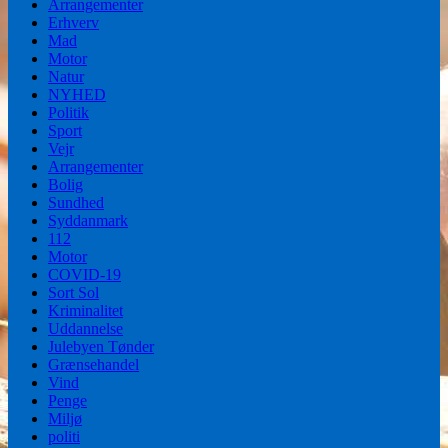
Arrangementer
Erhverv
Mad
Motor
Natur
NYHED
Politik
Sport
Vejr
Arrangementer
Bolig
Sundhed
Syddanmark
112
Motor
COVID-19
Sort Sol
Kriminalitet
Uddannelse
Julebyen Tønder
Grænsehandel
Vind
Penge
Miljø
politi