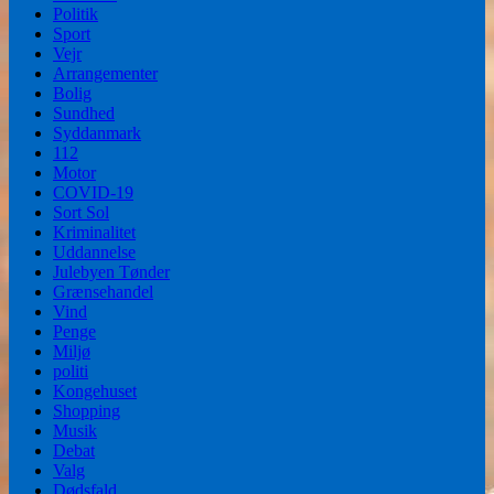
Politik
Sport
Vejr
Arrangementer
Bolig
Sundhed
Syddanmark
112
Motor
COVID-19
Sort Sol
Kriminalitet
Uddannelse
Julebyen Tønder
Grænsehandel
Vind
Penge
Miljø
politi
Kongehuset
Shopping
Musik
Debat
Valg
Dødsfald