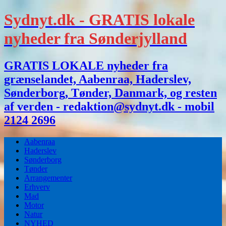
Sydnyt.dk - GRATIS lokale
nyheder fra Sønderjylland
GRATIS LOKALE nyheder fra
grænselandet, Aabenraa, Haderslev,
Sønderborg, Tønder, Danmark, og resten
af verden - redaktion@sydnyt.dk - mobil
2124 2696
Aabenraa
Haderslev
Sønderborg
Tønder
Arrangementer
Erhverv
Mad
Motor
Natur
NYHED