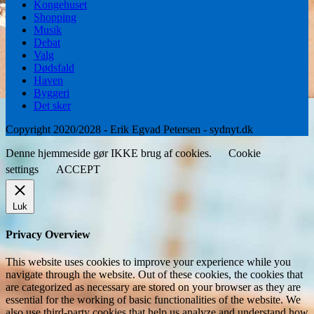
Kongehuset
Shopping
Musik
Debat
Valg
Dødsfald
Haven
Byggeri
Det sker
Copyright 2020/2028 - Erik Egvad Petersen - sydnyt.dk
Denne hjemmeside gør IKKE brug af cookies.
Cookie
settings
ACCEPT
Luk
Privacy Overview
This website uses cookies to improve your experience while you
navigate through the website. Out of these cookies, the cookies that
are categorized as necessary are stored on your browser as they are
essential for the working of basic functionalities of the website. We
also use third-party cookies that help us analyze and understand how