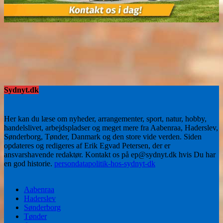
Sydnyt.dk
Her kan du læse om nyheder, arrangementer, sport, natur, hobby,
handelslivet, arbejdspladser og meget mere fra Aabenraa, Haderslev,
Sønderborg, Tønder, Danmark og den store vide verden. Siden
opdateres og redigeres af Erik Egvad Petersen, der er
ansvarshavende redaktør. Kontakt os på ep@sydnyt.dk hvis Du har
en god historie.
persondatapolitik-hos-sydnyt-dk
Aabenraa
Haderslev
Sønderborg
Tønder