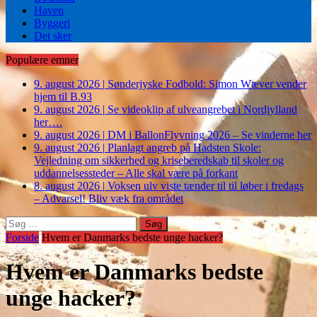
Haven
Byggeri
Det sker
Populære emner
9. august 2026
|
Sønderjyske Fodbold: Simon Wæver vender
hjem til B.93
9. august 2026
|
Se videoklip af ulveangrebet i Nordjylland
her….
9. august 2026
|
DM i BallonFlyvning 2026 – Se vinderne her
9. august 2026
|
Planlagt angreb på Hadsten Skole:
Vejledning om sikkerhed og kriseberedskab til skoler og
uddannelsessteder – Alle skal være på forkant
8. august 2026
|
Voksen ulv viste tænder til til løber i fredags
– Advarsel! Bliv væk fra området
Søg
efter:
Forside
Hvem er Danmarks bedste unge hacker?
Hvem er Danmarks bedste
unge hacker?