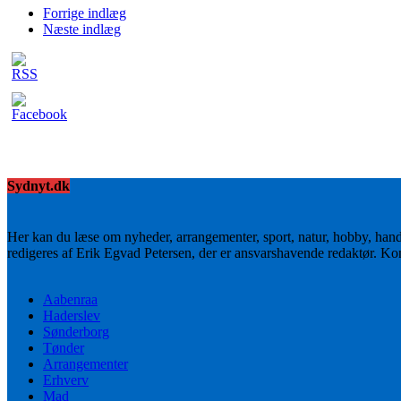
Forrige indlæg
Næste indlæg
Sydnyt.dk
Her kan du læse om nyheder, arrangementer, sport, natur, hobby, han
redigeres af Erik Egvad Petersen, der er ansvarshavende redaktør. K
Aabenraa
Haderslev
Sønderborg
Tønder
Arrangementer
Erhverv
Mad