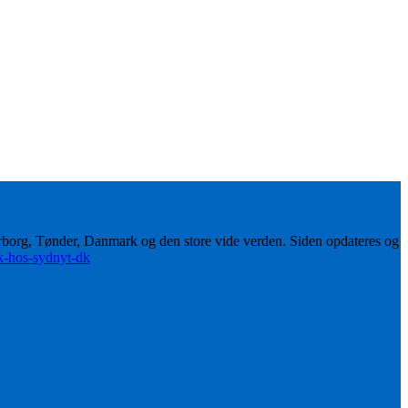
erborg, Tønder, Danmark og den store vide verden. Siden opdateres og
ik-hos-sydnyt-dk