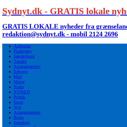
Sydnyt.dk - GRATIS lokale nyh
GRATIS LOKALE nyheder fra grænselandet,
redaktion@sydnyt.dk - mobil 2124 2696
Aabenraa
Haderslev
Sønderborg
Tønder
Arrangementer
Erhverv
Mad
Motor
Natur
NYHED
Politik
Sport
Vejr
Arrangementer
Bolig
Sundhed