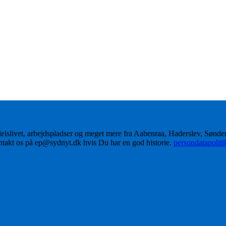
delslivet, arbejdspladser og meget mere fra Aabenraa, Haderslev, Sønd
ontakt os på ep@sydnyt.dk hvis Du har en god historie.
persondatapolit