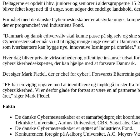
Deltagerne er opdelt i hhv. juniorer og seniorer i aldersgrupperne 15-
bliver feltet kogt ned til ti unge, som udgør det endelige landshold, de
Formålet med de danske Cybermesterskaber er at styrke unges kompeten
der er programchef ved Industriens Fond.
”Danmark og dansk erhvervsliv skal kunne passe på sig selv og sine 
Cybermesterskaber når vi ud til rigtig mange unge overalt i Danmark og
som iværksættere kan bygge nye, innovative løsninger på området,” s
Hver dag bliver private virksomheder og offentlige instanser udsat for
cybersikkerhedseksperter, der kan hjælpe med at forsvare Danmark.
Det siger Mark Fiedel, der er chef for cyber i Forsvarets Efterretnings
“FE har en vigtig opgave med at identificere og imødegå trusler fra f
cybersikkerhed. Vi er derfor glade for fortsat at være en af partnerne
året,” siger Mark Fiedel.
Fakta
De danske Cybermesterskaber er et samarbejdsprojekt koordiner
Tekniske Universitet, Aarhus Universitet, CBS, SagaLabs, Ca
De danske Cybermesterskaber er støttet af Industriens Fond.
Konkurrencen foregår på Aalborg Universitet, A.C. Meyers Væ