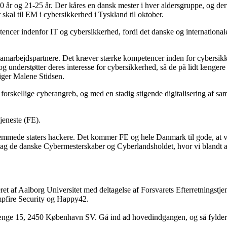
20 år og 21-25 år. Der kåres en dansk mester i hver aldersgruppe, og der
r skal til EM i cybersikkerhed i Tyskland til oktober.
cer indenfor IT og cybersikkerhed, fordi det danske og internationale 
samarbejdspartnere. Det kræver stærke kompetencer inden for cybersik
 understøtter deres interesse for cybersikkerhed, så de på lidt længere
iger Malene Stidsen.
 forskellige cyberangreb, og med en stadig stigende digitalisering af s
tjeneste (FE).
remmede staters hackere. Det kommer FE og hele Danmark til gode, at vi 
 bag de danske Cybermesterskaber og Cyberlandsholdet, hvor vi blandt and
et af Aalborg Universitet med deltagelse af Forsvarets Efterretningstj
mpfire Security og Happy42.
nge 15, 2450 København SV. Gå ind ad hovedindgangen, og så fylder 