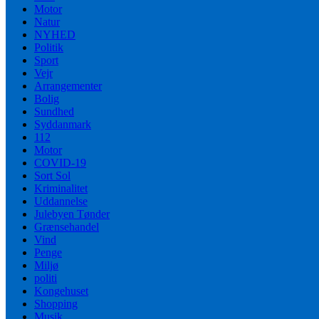
Motor
Natur
NYHED
Politik
Sport
Vejr
Arrangementer
Bolig
Sundhed
Syddanmark
112
Motor
COVID-19
Sort Sol
Kriminalitet
Uddannelse
Julebyen Tønder
Grænsehandel
Vind
Penge
Miljø
politi
Kongehuset
Shopping
Musik