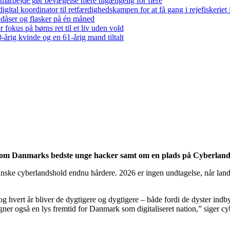
arbejde gør bevægelse mere tilgængelig for flere
gital koordinator til retfærdighedskampen for at få gang i rejefiskerie
 dåser og flasker på én måned
 fokus på børns ret til et liv uden vold
-årig kvinde og en 61-årig mand tiltalt
n som Danmarks bedste unge hacker samt om en plads på Cyberlands
 danske cyberlandshold endnu hårdere. 2026 er ingen undtagelse, når lan
g hvert år bliver de dygtigere og dygtigere – både fordi de dyster indby
egner også en lys fremtid for Danmark som digitaliseret nation,” siger 