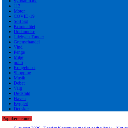
Syddanmark
112
Motor
COVID-19
Sort Sol
Kriminalitet
Uddannelse
Julebyen Tønder
Grænsehandel
Vind
Penge
Miljø
politi
Kongehuset
Shopping
Musik
Debat
Valg
Dødsfald
Haven
Byggeri
Det sker
Populære emner