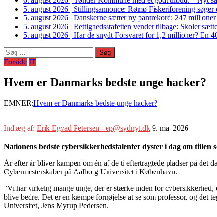
6. august 2026
|
Tønder Kommune med et godt tilbud: – Nyt sam
5. august 2026
|
Stillingsannonce: Rømø Fiskeriforening søger di
5. august 2026
|
Danskerne sætter ny pantrekord: 247 millioner
5. august 2026
|
Rettighedsstafetten vender tilbage: Skoler sætter
5. august 2026
|
Har de snydt Forsvaret for 1,2 millioner? En 40
Søg
efter:
Forside
IT
Hvem er Danmarks bedste unge hacker?
EMNER:
Hvem er Danmarks bedste unge hacker?
Indlæg af:
Erik Egvad Petersen - ep@sydnyt.dk
9. maj 2026
Nationens bedste cybersikkerhedstalenter dyster i dag om title
År efter år bliver kampen om én af de ti eftertragtede pladser på det
Cybermesterskaber på Aalborg Universitet i København.
”Vi har virkelig mange unge, der er stærke inden for cybersikkerhed, o
blive bedre. Det er en kæmpe fornøjelse at se som professor, og det t
Universitet, Jens Myrup Pedersen.