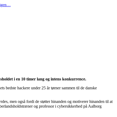
t igen…
holdet i en 10 timer lang og intens konkurrence.
dets bedste hackere under 25 år tørner sammen til de danske
rdes, men også fordi de støtter hinanden og motiverer hinanden til at
cyberlandsholdstræner og professor i cybersikkerhed på Aalborg