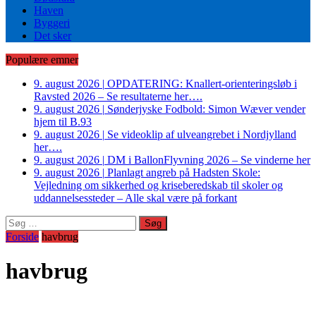
Haven
Byggeri
Det sker
Populære emner
9. august 2026
|
OPDATERING: Knallert-orienteringsløb i
Ravsted 2026 – Se resultaterne her….
9. august 2026
|
Sønderjyske Fodbold: Simon Wæver vender
hjem til B.93
9. august 2026
|
Se videoklip af ulveangrebet i Nordjylland
her….
9. august 2026
|
DM i BallonFlyvning 2026 – Se vinderne her
9. august 2026
|
Planlagt angreb på Hadsten Skole:
Vejledning om sikkerhed og kriseberedskab til skoler og
uddannelsessteder – Alle skal være på forkant
Søg
efter:
Forside
havbrug
havbrug