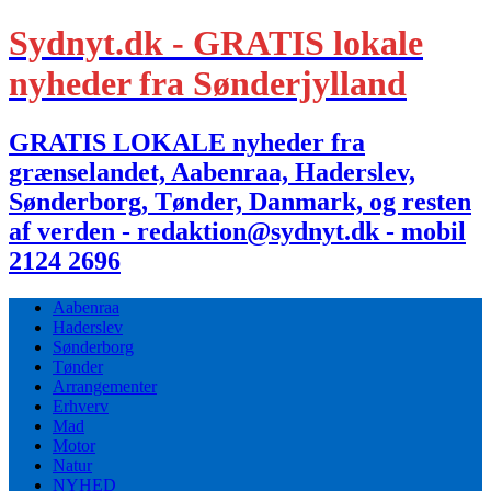
Sydnyt.dk - GRATIS lokale
nyheder fra Sønderjylland
GRATIS LOKALE nyheder fra
grænselandet, Aabenraa, Haderslev,
Sønderborg, Tønder, Danmark, og resten
af verden - redaktion@sydnyt.dk - mobil
2124 2696
Aabenraa
Haderslev
Sønderborg
Tønder
Arrangementer
Erhverv
Mad
Motor
Natur
NYHED