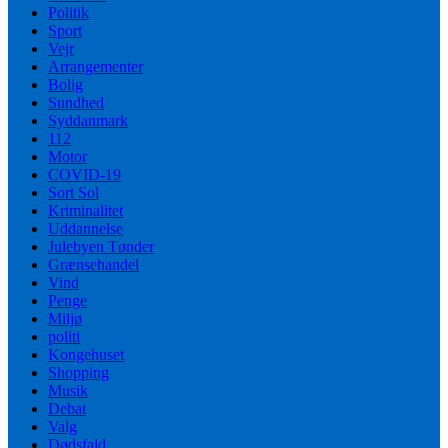
Politik
Sport
Vejr
Arrangementer
Bolig
Sundhed
Syddanmark
112
Motor
COVID-19
Sort Sol
Kriminalitet
Uddannelse
Julebyen Tønder
Grænsehandel
Vind
Penge
Miljø
politi
Kongehuset
Shopping
Musik
Debat
Valg
Dødsfald