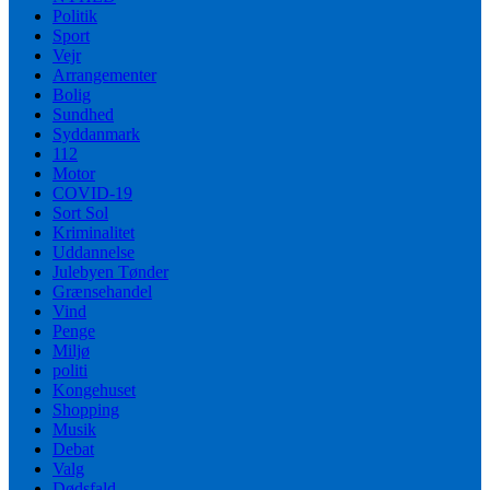
Politik
Sport
Vejr
Arrangementer
Bolig
Sundhed
Syddanmark
112
Motor
COVID-19
Sort Sol
Kriminalitet
Uddannelse
Julebyen Tønder
Grænsehandel
Vind
Penge
Miljø
politi
Kongehuset
Shopping
Musik
Debat
Valg
Dødsfald