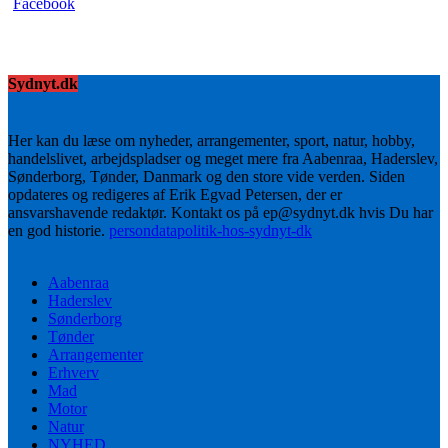
Sydnyt.dk
Her kan du læse om nyheder, arrangementer, sport, natur, hobby,
handelslivet, arbejdspladser og meget mere fra Aabenraa, Haderslev,
Sønderborg, Tønder, Danmark og den store vide verden. Siden
opdateres og redigeres af Erik Egvad Petersen, der er
ansvarshavende redaktør. Kontakt os på ep@sydnyt.dk hvis Du har
en god historie.
persondatapolitik-hos-sydnyt-dk
Aabenraa
Haderslev
Sønderborg
Tønder
Arrangementer
Erhverv
Mad
Motor
Natur
NYHED