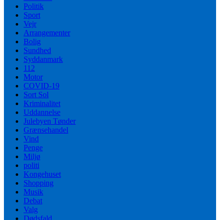
Politik
Sport
Vejr
Arrangementer
Bolig
Sundhed
Syddanmark
112
Motor
COVID-19
Sort Sol
Kriminalitet
Uddannelse
Julebyen Tønder
Grænsehandel
Vind
Penge
Miljø
politi
Kongehuset
Shopping
Musik
Debat
Valg
Dødsfald