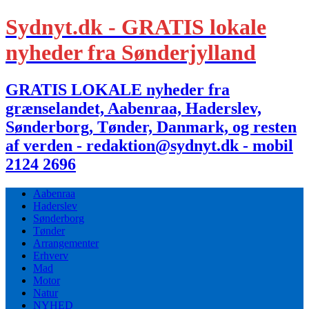
Sydnyt.dk - GRATIS lokale
nyheder fra Sønderjylland
GRATIS LOKALE nyheder fra
grænselandet, Aabenraa, Haderslev,
Sønderborg, Tønder, Danmark, og resten
af verden - redaktion@sydnyt.dk - mobil
2124 2696
Aabenraa
Haderslev
Sønderborg
Tønder
Arrangementer
Erhverv
Mad
Motor
Natur
NYHED