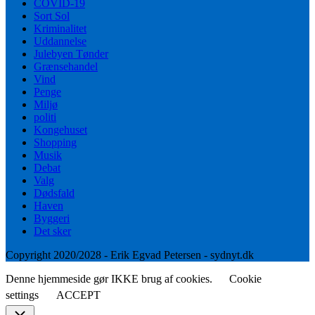
COVID-19
Sort Sol
Kriminalitet
Uddannelse
Julebyen Tønder
Grænsehandel
Vind
Penge
Miljø
politi
Kongehuset
Shopping
Musik
Debat
Valg
Dødsfald
Haven
Byggeri
Det sker
Copyright 2020/2028 - Erik Egvad Petersen - sydnyt.dk
Denne hjemmeside gør IKKE brug af cookies.
Cookie
settings
ACCEPT