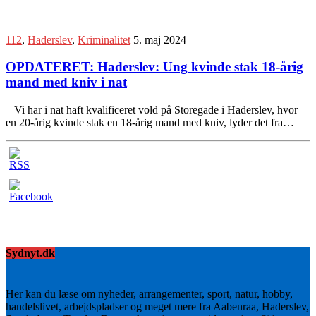
112
,
Haderslev
,
Kriminalitet
5. maj 2024
OPDATERET: Haderslev: Ung kvinde stak 18-årig
mand med kniv i nat
– Vi har i nat haft kvalificeret vold på Storegade i Haderslev, hvor
en 20-årig kvinde stak en 18-årig mand med kniv, lyder det fra…
Sydnyt.dk
Her kan du læse om nyheder, arrangementer, sport, natur, hobby,
handelslivet, arbejdspladser og meget mere fra Aabenraa, Haderslev,