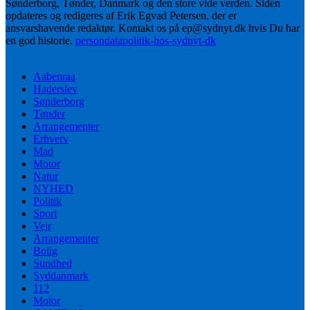
Sønderborg, Tønder, Danmark og den store vide verden. Siden
opdateres og redigeres af Erik Egvad Petersen, der er
ansvarshavende redaktør. Kontakt os på ep@sydnyt.dk hvis Du har
en god historie.
persondatapolitik-hos-sydnyt-dk
Aabenraa
Haderslev
Sønderborg
Tønder
Arrangementer
Erhverv
Mad
Motor
Natur
NYHED
Politik
Sport
Vejr
Arrangementer
Bolig
Sundhed
Syddanmark
112
Motor