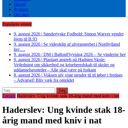
Haven
Byggeri
Det sker
Populære emner
9. august 2026
|
Sønderjyske Fodbold: Simon Wæver vender
hjem til B.93
9. august 2026
|
Se videoklip af ulveangrebet i Nordjylland
her….
9. august 2026
|
DM i BallonFlyvning 2026 – Se vinderne her
9. august 2026
|
Planlagt angreb på Hadsten Skole:
Vejledning om sikkerhed og kriseberedskab til skoler og
uddannelsessteder – Alle skal være på forkant
8. august 2026
|
Voksen ulv viste tænder til til løber i fredags
– Advarsel! Bliv væk fra området
Søg
efter:
Forside
Haderslev: Ung kvinde stak 18-årig mand med kniv i nat
Haderslev: Ung kvinde stak 18-
årig mand med kniv i nat