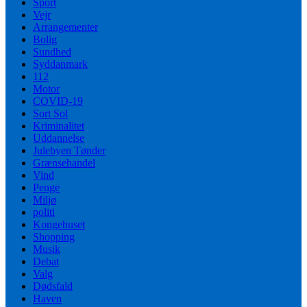
Sport
Vejr
Arrangementer
Bolig
Sundhed
Syddanmark
112
Motor
COVID-19
Sort Sol
Kriminalitet
Uddannelse
Julebyen Tønder
Grænsehandel
Vind
Penge
Miljø
politi
Kongehuset
Shopping
Musik
Debat
Valg
Dødsfald
Haven