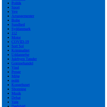
Politik
Sport
Vejr
Arrangementer
Bolig
Sundhed
Syddanmark
112
Motor
COVID-19
Sort Sol
Kriminalitet
Uddannelse
Julebyen Tønder
Grænsehandel
Vind
Penge
Miljø
politi
Kongehuset
Shopping
Musik
Debat
Valg
Dødsfald