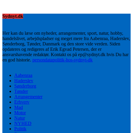
Sydnyt.dk
Her kan du læse om nyheder, arrangementer, sport, natur, hobby,
handelslivet, arbejdspladser og meget mere fra Aabenraa, Haderslev,
Sønderborg, Tønder, Danmark og den store vide verden. Siden
opdateres og redigeres af Erik Egvad Petersen, der er
ansvarshavende redaktør. Kontakt os på ep@sydnyt.dk hvis Du har
en god historie.
persondatapolitik-hos-sydnyt-dk
Aabenraa
Haderslev
Sønderborg
Tønder
Arrangementer
Erhverv
Mad
Motor
Natur
NYHED
Politik