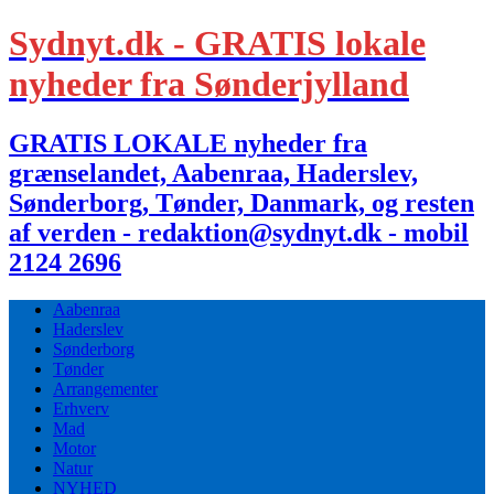
Sydnyt.dk - GRATIS lokale
nyheder fra Sønderjylland
GRATIS LOKALE nyheder fra
grænselandet, Aabenraa, Haderslev,
Sønderborg, Tønder, Danmark, og resten
af verden - redaktion@sydnyt.dk - mobil
2124 2696
Aabenraa
Haderslev
Sønderborg
Tønder
Arrangementer
Erhverv
Mad
Motor
Natur
NYHED