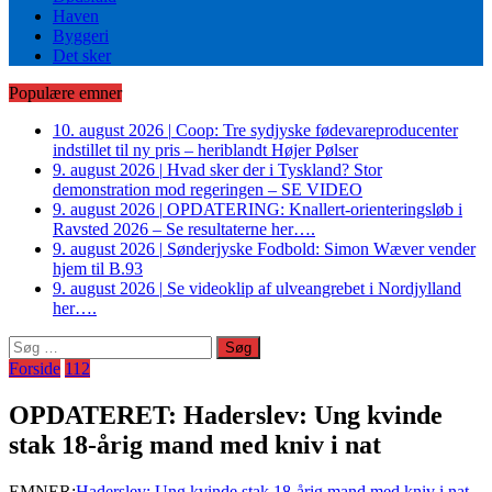
Haven
Byggeri
Det sker
Populære emner
10. august 2026
|
Coop: Tre sydjyske fødevareproducenter
indstillet til ny pris – heriblandt Højer Pølser
9. august 2026
|
Hvad sker der i Tyskland? Stor
demonstration mod regeringen – SE VIDEO
9. august 2026
|
OPDATERING: Knallert-orienteringsløb i
Ravsted 2026 – Se resultaterne her….
9. august 2026
|
Sønderjyske Fodbold: Simon Wæver vender
hjem til B.93
9. august 2026
|
Se videoklip af ulveangrebet i Nordjylland
her….
Søg
efter:
Forside
112
OPDATERET: Haderslev: Ung kvinde
stak 18-årig mand med kniv i nat
EMNER:
Haderslev: Ung kvinde stak 18-årig mand med kniv i nat