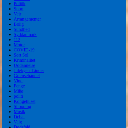
Politik
Sport
Vejr
Arrangementer
Bolig
Sundhed
Syddanmark
112
Motor
COVID-19
Sort Sol
Kriminalitet
Uddannelse
Julebyen Tønder
Grænsehandel
Vind
Penge
Miljø
politi
Kongehuset
Shopping
Musik
Debat
Valg
Dødsfald