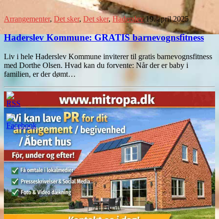
Arrangementer
,
Det sker
,
Det sker
,
Haderslev
19. april 2025
Haderslev Kommune: GRATIS barnevognsfitness
Liv i hele Haderslev Kommune inviterer til gratis barnevognsfitness
med Dorthe Olsen. Hvad kan du forvente: Når der er baby i
familien, er der dømt…