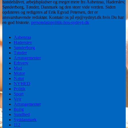
handelslivet, arbejdspladser og meget mere fra Aabenraa, Haderslev,
Sønderborg, Tønder, Danmark og den store vide verden. Siden
opdateres og redigeres af Erik Egvad Petersen, der er
ansvarshavende redaktør. Kontakt os på ep@sydnyt.dk hvis Du har
en god historie.
persondatapolitik-hos-sydnyt-dk
Aabenraa
Haderslev
Sønderborg
Tønder
Arrangementer
Erhverv
Mad
Motor
Natur
NYHED
Politik
Sport
Vejr
Arrangementer
Bolig
Sundhed
Syddanmark
112