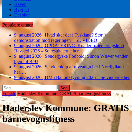
Haven
Byggeri
Det sker
Populære emner
9. august 2026
|
Hvad sker der i Tyskland? Stor
demonstration mod regeringen – SE VIDEO
9. august 2026
|
OPDATERING: Knallert-orienteringsløb i
Ravsted 2026 – Se resultaterne her….
9. august 2026
|
Sønderjyske Fodbold: Simon Wæver vender
hjem til B.93
9. august 2026
|
Se videoklip af ulveangrebet i Nordjylland
her….
9. august 2026
|
DM i BallonFlyvning 2026 – Se vinderne her
Søg
efter:
Forside
Haderslev Kommune: GRATIS barnevognsfitness
Haderslev Kommune: GRATIS
barnevognsfitness