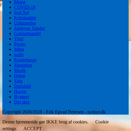
Motor
COVID-19
Sort Sol
Kriminalitet
Uddannelse
Julebyen Tønder
Grænsehandel
Vind
Penge
Miljø
politi
Kongehuset
Shopping
Musik
Debat
Valg
Dødsfald
Haven
Byggeri
Det sker
Copyright 2020/2028 - Erik Egvad Petersen - sydnyt.dk
Denne hjemmeside gør IKKE brug af cookies.
Cookie
settings
ACCEPT