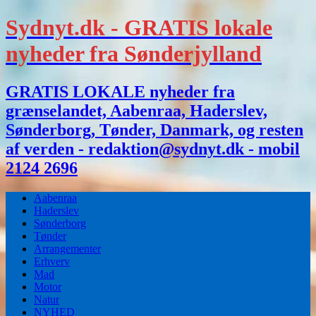
Sydnyt.dk - GRATIS lokale
nyheder fra Sønderjylland
GRATIS LOKALE nyheder fra
grænselandet, Aabenraa, Haderslev,
Sønderborg, Tønder, Danmark, og resten
af verden - redaktion@sydnyt.dk - mobil
2124 2696
Aabenraa
Haderslev
Sønderborg
Tønder
Arrangementer
Erhverv
Mad
Motor
Natur
NYHED