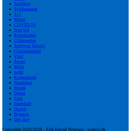
Sundhed
Syddanmark
112
Motor
COVID-19
Sort Sol
Kriminalitet
Uddannelse
Julebyen Tønder
Grænsehandel
Vind
Penge
Miljø
politi
Kongehuset
Shopping
Musik
Debat
Valg
Dødsfald
Haven
Byggeri
Det sker
Copyright 2020/2028 - Erik Egvad Petersen - sydnyt.dk