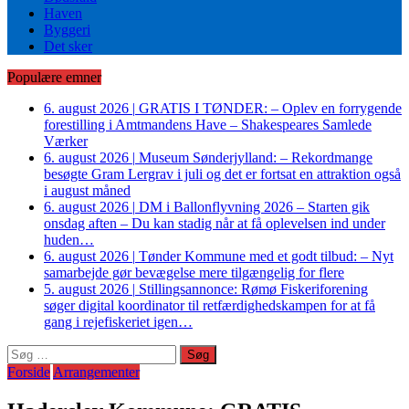
Haven
Byggeri
Det sker
Populære emner
6. august 2026
|
GRATIS I TØNDER: – Oplev en forrygende
forestilling i Amtmandens Have – Shakespeares Samlede
Værker
6. august 2026
|
Museum Sønderjylland: – Rekordmange
besøgte Gram Lergrav i juli og det er fortsat en attraktion også
i august måned
6. august 2026
|
DM i Ballonflyvning 2026 – Starten gik
onsdag aften – Du kan stadig når at få oplevelsen ind under
huden…
6. august 2026
|
Tønder Kommune med et godt tilbud: – Nyt
samarbejde gør bevægelse mere tilgængelig for flere
5. august 2026
|
Stillingsannonce: Rømø Fiskeriforening
søger digital koordinator til retfærdighedskampen for at få
gang i rejefiskeriet igen…
Søg
efter:
Forside
Arrangementer