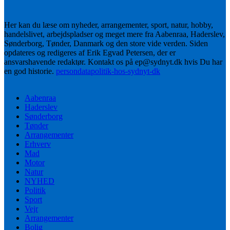
Her kan du læse om nyheder, arrangementer, sport, natur, hobby,
handelslivet, arbejdspladser og meget mere fra Aabenraa, Haderslev,
Sønderborg, Tønder, Danmark og den store vide verden. Siden
opdateres og redigeres af Erik Egvad Petersen, der er
ansvarshavende redaktør. Kontakt os på ep@sydnyt.dk hvis Du har
en god historie.
persondatapolitik-hos-sydnyt-dk
Aabenraa
Haderslev
Sønderborg
Tønder
Arrangementer
Erhverv
Mad
Motor
Natur
NYHED
Politik
Sport
Vejr
Arrangementer
Bolig