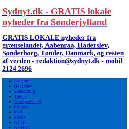
Sydnyt.dk - GRATIS lokale
nyheder fra Sønderjylland
GRATIS LOKALE nyheder fra
grænselandet, Aabenraa, Haderslev,
Sønderborg, Tønder, Danmark, og resten
af verden - redaktion@sydnyt.dk - mobil
2124 2696
Aabenraa
Haderslev
Sønderborg
Tønder
Arrangementer
Erhverv
Mad
Motor
Natur
NYHED