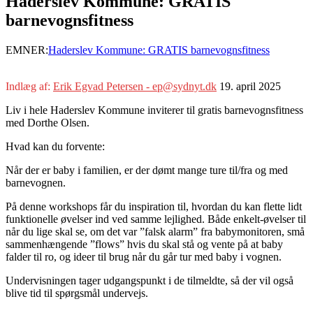
Haderslev Kommune: GRATIS
barnevognsfitness
EMNER:
Haderslev Kommune: GRATIS barnevognsfitness
Indlæg af:
Erik Egvad Petersen - ep@sydnyt.dk
19. april 2025
Liv i hele Haderslev Kommune inviterer til gratis barnevognsfitness
med Dorthe Olsen.
Hvad kan du forvente:
Når der er baby i familien, er der dømt mange ture til/fra og med
barnevognen.
På denne workshops får du inspiration til, hvordan du kan flette lidt
funktionelle øvelser ind ved samme lejlighed. Både enkelt-øvelser til
når du lige skal se, om det var ”falsk alarm” fra babymonitoren, små
sammenhængende ”flows” hvis du skal stå og vente på at baby
falder til ro, og ideer til brug når du går tur med baby i vognen.
Undervisningen tager udgangspunkt i de tilmeldte, så der vil også
blive tid til spørgsmål undervejs.