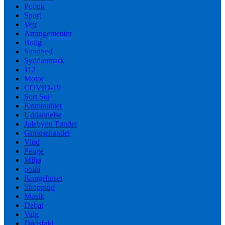
Politik
Sport
Vejr
Arrangementer
Bolig
Sundhed
Syddanmark
112
Motor
COVID-19
Sort Sol
Kriminalitet
Uddannelse
Julebyen Tønder
Grænsehandel
Vind
Penge
Miljø
politi
Kongehuset
Shopping
Musik
Debat
Valg
Dødsfald