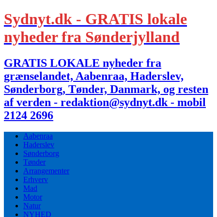
Sydnyt.dk - GRATIS lokale
nyheder fra Sønderjylland
GRATIS LOKALE nyheder fra
grænselandet, Aabenraa, Haderslev,
Sønderborg, Tønder, Danmark, og resten
af verden - redaktion@sydnyt.dk - mobil
2124 2696
Aabenraa
Haderslev
Sønderborg
Tønder
Arrangementer
Erhverv
Mad
Motor
Natur
NYHED