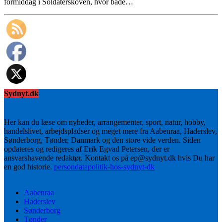
formiddag i Soldaterskoven, hvor både…
Sydnyt.dk
Her kan du læse om nyheder, arrangementer, sport, natur, hobby,
handelslivet, arbejdspladser og meget mere fra Aabenraa, Haderslev,
Sønderborg, Tønder, Danmark og den store vide verden. Siden
opdateres og redigeres af Erik Egvad Petersen, der er
ansvarshavende redaktør. Kontakt os på ep@sydnyt.dk hvis Du har
en god historie.
persondatapolitik-hos-sydnyt-dk
Aabenraa
Haderslev
Sønderborg
Tønder