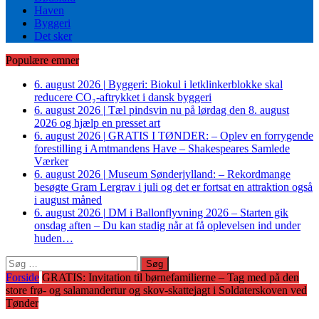
Haven
Byggeri
Det sker
Populære emner
6. august 2026
|
Byggeri: Biokul i letklinkerblokke skal
reducere CO₂-aftrykket i dansk byggeri
6. august 2026
|
Tæl pindsvin nu på lørdag den 8. august
2026 og hjælp en presset art
6. august 2026
|
GRATIS I TØNDER: – Oplev en forrygende
forestilling i Amtmandens Have – Shakespeares Samlede
Værker
6. august 2026
|
Museum Sønderjylland: – Rekordmange
besøgte Gram Lergrav i juli og det er fortsat en attraktion også
i august måned
6. august 2026
|
DM i Ballonflyvning 2026 – Starten gik
onsdag aften – Du kan stadig når at få oplevelsen ind under
huden…
Søg
efter:
Forside
GRATIS: Invitation til børnefamilierne – Tag med på den
store frø- og salamandertur og skov-skattejagt i Soldaterskoven ved
Tønder