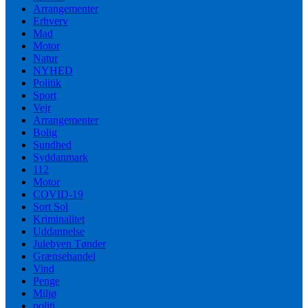
Arrangementer
Erhverv
Mad
Motor
Natur
NYHED
Politik
Sport
Vejr
Arrangementer
Bolig
Sundhed
Syddanmark
112
Motor
COVID-19
Sort Sol
Kriminalitet
Uddannelse
Julebyen Tønder
Grænsehandel
Vind
Penge
Miljø
politi