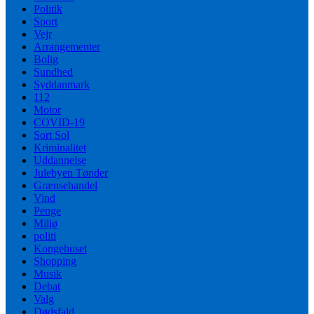
Politik
Sport
Vejr
Arrangementer
Bolig
Sundhed
Syddanmark
112
Motor
COVID-19
Sort Sol
Kriminalitet
Uddannelse
Julebyen Tønder
Grænsehandel
Vind
Penge
Miljø
politi
Kongehuset
Shopping
Musik
Debat
Valg
Dødsfald