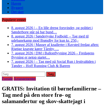
Haven
Byggeri
Det sker
Populære emner
8. august 2026
|
– En lille dreng forsvinder, og politiet i
Sønderborg står på bar bund…
8. august 2026
|
Sønderjyske Fodbold: – Tag med til
udebanekamp mod Brøndby for kun kr. 250,-
7. august 2026
|
Masser af knallerter i Ravsted fredag aften:
Rigtige knægte kører Tårnby….
7. august 2026
|
DM i Ballonflyvning 2026 – Fredagens
flyvning er netop startet…
7. august 2026
|
– Tag med på Social Run i festivaltiden i
Tønder – Hoff Running Club & Bareen
Søg
efter:
Forside
Arrangementer
GRATIS: Invitation til børnefamilierne –
Tag med på den store frø- og
salamandertur og skov-skattejagt i