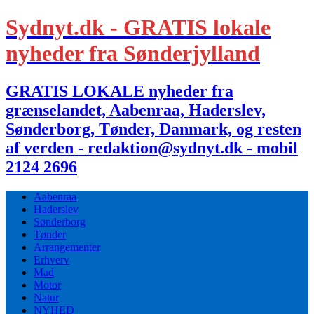
Sydnyt.dk - GRATIS lokale
nyheder fra Sønderjylland
GRATIS LOKALE nyheder fra
grænselandet, Aabenraa, Haderslev,
Sønderborg, Tønder, Danmark, og resten
af verden - redaktion@sydnyt.dk - mobil
2124 2696
Aabenraa
Haderslev
Sønderborg
Tønder
Arrangementer
Erhverv
Mad
Motor
Natur
NYHED