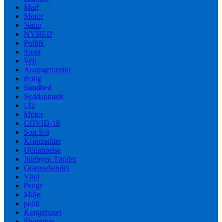
Mad
Motor
Natur
NYHED
Politik
Sport
Vejr
Arrangementer
Bolig
Sundhed
Syddanmark
112
Motor
COVID-19
Sort Sol
Kriminalitet
Uddannelse
Julebyen Tønder
Grænsehandel
Vind
Penge
Miljø
politi
Kongehuset
Shopping