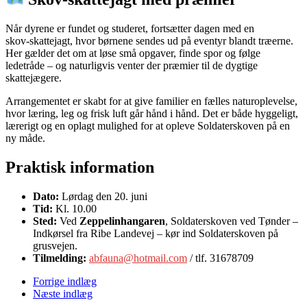
Når dyrene er fundet og studeret, fortsætter dagen med en
skov‑skattejagt, hvor børnene sendes ud på eventyr blandt træerne.
Her gælder det om at løse små opgaver, finde spor og følge
ledetråde – og naturligvis venter der præmier til de dygtige
skattejægere.
Arrangementet er skabt for at give familier en fælles naturoplevelse,
hvor læring, leg og frisk luft går hånd i hånd. Det er både hyggeligt,
lærerigt og en oplagt mulighed for at opleve Soldaterskoven på en
ny måde.
Praktisk information
Dato:
Lørdag den 20. juni
Tid:
Kl. 10.00
Sted:
Ved
Zeppelinhangaren
, Soldaterskoven ved Tønder –
Indkørsel fra Ribe Landevej – kør ind Soldaterskoven på
grusvejen.
Tilmelding:
abfauna@hotmail.com
/ tlf. 31678709
Forrige indlæg
Næste indlæg