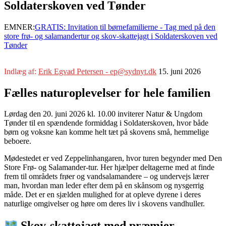
Soldaterskoven ved Tønder
EMNER:
GRATIS: Invitation til børnefamilierne - Tag med på den
store frø- og salamandertur og skov-skattejagt i Soldaterskoven ved
Tønder
Indlæg af:
Erik Egvad Petersen - ep@sydnyt.dk
15. juni 2026
Fælles naturoplevelser for hele familien
Lørdag den 20. juni 2026 kl. 10.00 inviterer Natur & Ungdom
Tønder til en spændende formiddag i Soldaterskoven, hvor både
børn og voksne kan komme helt tæt på skovens små, hemmelige
beboere.
Mødestedet er ved Zeppelinhangaren, hvor turen begynder med Den
Store Frø- og Salamander‑tur. Her hjælper deltagerne med at finde
frem til områdets frøer og vandsalamandere – og undervejs lærer
man, hvordan man leder efter dem på en skånsom og nysgerrig
måde. Det er en sjælden mulighed for at opleve dyrene i deres
naturlige omgivelser og høre om deres liv i skovens vandhuller.
Skov‑skattejagt med præmier