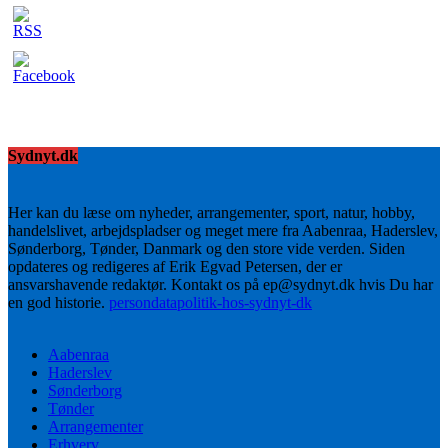
Sydnyt.dk
Her kan du læse om nyheder, arrangementer, sport, natur, hobby,
handelslivet, arbejdspladser og meget mere fra Aabenraa, Haderslev,
Sønderborg, Tønder, Danmark og den store vide verden. Siden
opdateres og redigeres af Erik Egvad Petersen, der er
ansvarshavende redaktør. Kontakt os på ep@sydnyt.dk hvis Du har
en god historie.
persondatapolitik-hos-sydnyt-dk
Aabenraa
Haderslev
Sønderborg
Tønder
Arrangementer
Erhverv