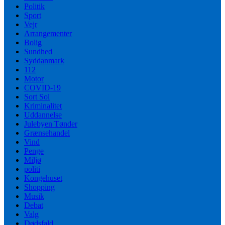
Politik
Sport
Vejr
Arrangementer
Bolig
Sundhed
Syddanmark
112
Motor
COVID-19
Sort Sol
Kriminalitet
Uddannelse
Julebyen Tønder
Grænsehandel
Vind
Penge
Miljø
politi
Kongehuset
Shopping
Musik
Debat
Valg
Dødsfald