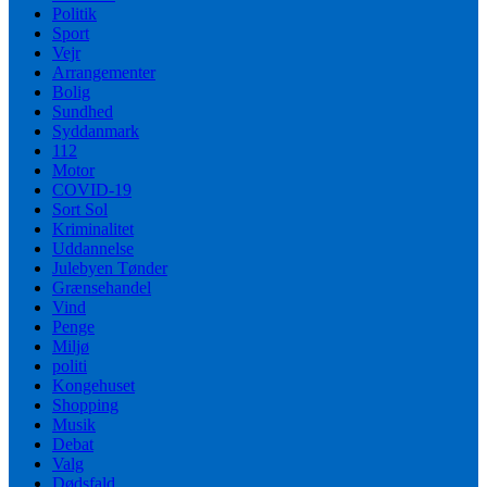
Politik
Sport
Vejr
Arrangementer
Bolig
Sundhed
Syddanmark
112
Motor
COVID-19
Sort Sol
Kriminalitet
Uddannelse
Julebyen Tønder
Grænsehandel
Vind
Penge
Miljø
politi
Kongehuset
Shopping
Musik
Debat
Valg
Dødsfald