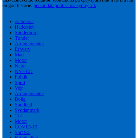
en god historie.
persondatapolitik-hos-sydnyt-dk
Aabenraa
Haderslev
Sønderborg
Tønder
Arrangementer
Erhverv
Mad
Motor
Natur
NYHED
Politik
Sport
Vejr
Arrangementer
Bolig
Sundhed
Syddanmark
112
Motor
COVID-19
Sort Sol
Kriminalitet