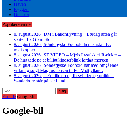
Haven
Byggeri
Det sker
Populære emner
8. august 2026
|
DM i Ballonflyvning – Lørdag aften går
starten fra Gram Slot
8. august 2026
|
Sønderjyske Fodbold henter islandsk
midtstopper
8. august 2026
|
SE VIDEO – Mjøls Lystfiskeri Rødekro –
De huggede på et billigt kineserblink lørdag morgen
8. august 2026
|
Sønderjyske Fodbold har med omgående
virkning solgt Magnus Jensen til FC Midtjylland.
8. august 2026
|
– En lille dreng forsvinder, og politiet i
Sønderborg står på bar bund…
Søg
efter:
Forside
Google-bil
Google-bil