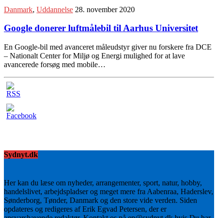
Danmark
,
Uddannelse
28. november 2020
Google donerer luftmålebil til Aarhus Universitet
En Google-bil med avanceret måleudstyr giver nu forskere fra DCE
– Nationalt Center for Miljø og Energi mulighed for at lave
avancerede forsøg med mobile…
Sydnyt.dk
Her kan du læse om nyheder, arrangementer, sport, natur, hobby,
handelslivet, arbejdspladser og meget mere fra Aabenraa, Haderslev,
Sønderborg, Tønder, Danmark og den store vide verden. Siden
opdateres og redigeres af Erik Egvad Petersen, der er
ansvarshavende redaktør. Kontakt os på ep@sydnyt.dk hvis Du har