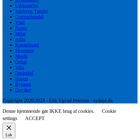
Uddannelse
Julebyen Tønder
Grænsehandel
Vind
Penge
Miljø
politi
Kongehuset
Shopping
Musik
Debat
Valg
Dødsfald
Haven
Byggeri
Det sker
Copyright 2020/2028 - Erik Egvad Petersen - sydnyt.dk
Denne hjemmeside gør IKKE brug af cookies.
Cookie
settings
ACCEPT
Luk