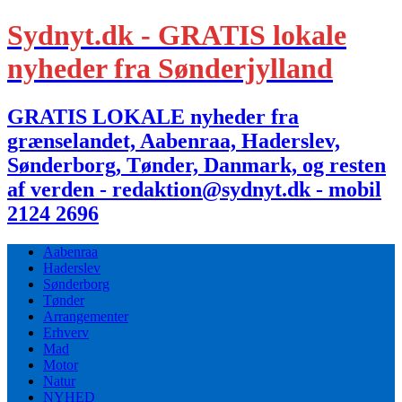
Sydnyt.dk - GRATIS lokale
nyheder fra Sønderjylland
GRATIS LOKALE nyheder fra
grænselandet, Aabenraa, Haderslev,
Sønderborg, Tønder, Danmark, og resten
af verden - redaktion@sydnyt.dk - mobil
2124 2696
Aabenraa
Haderslev
Sønderborg
Tønder
Arrangementer
Erhverv
Mad
Motor
Natur
NYHED