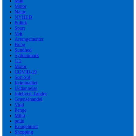
Mad
Motor
Natur
NYHED
Politik
Sport
Vejr
Arrangementer
Bolig
Sundhed
Syddanmark
112
Motor
COVID-19
Sort Sol
Kriminalitet
Uddannelse
Julebyen Tønder
Grænsehandel
Vind
Penge
Miljø
politi
Kongehuset
Shopping