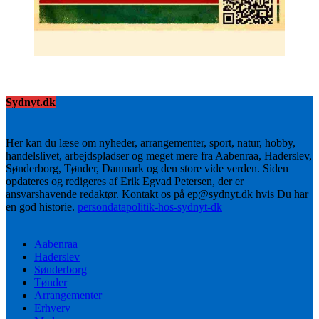
Sydnyt.dk
Her kan du læse om nyheder, arrangementer, sport, natur, hobby,
handelslivet, arbejdspladser og meget mere fra Aabenraa, Haderslev,
Sønderborg, Tønder, Danmark og den store vide verden. Siden
opdateres og redigeres af Erik Egvad Petersen, der er
ansvarshavende redaktør. Kontakt os på ep@sydnyt.dk hvis Du har
en god historie.
persondatapolitik-hos-sydnyt-dk
Aabenraa
Haderslev
Sønderborg
Tønder
Arrangementer
Erhverv