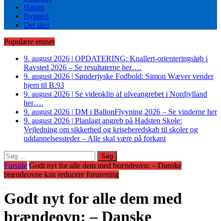
Haven
Byggeri
Det sker
Populære emner
9. august 2026
|
OPDATERING: Knallert-orienteringsløb i
Ravsted 2026 – Se resultaterne her….
9. august 2026
|
Sønderjyske Fodbold: Simon Wæver vender
hjem til B.93
9. august 2026
|
Se videoklip af ulveangrebet i Nordjylland
her….
9. august 2026
|
DM i BallonFlyvning 2026 – Se vinderne her
9. august 2026
|
Planlagt angreb på Hadsten Skole:
Vejledning om sikkerhed og kriseberedskab til skoler og
uddannelsessteder – Alle skal være på forkant
Søg
efter:
Forside
Godt nyt for alle dem med brændeovn: – Danske
brændeovne kan reducere forurening
Godt nyt for alle dem med
brændeovn: – Danske