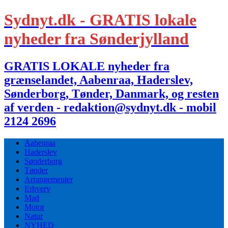
Sydnyt.dk - GRATIS lokale
nyheder fra Sønderjylland
GRATIS LOKALE nyheder fra
grænselandet, Aabenraa, Haderslev,
Sønderborg, Tønder, Danmark, og resten
af verden - redaktion@sydnyt.dk - mobil
2124 2696
Aabenraa
Haderslev
Sønderborg
Tønder
Arrangementer
Erhverv
Mad
Motor
Natur
NYHED