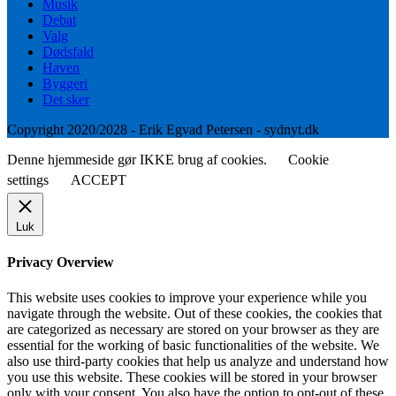
Musik
Debat
Valg
Dødsfald
Haven
Byggeri
Det sker
Copyright 2020/2028 - Erik Egvad Petersen - sydnyt.dk
Denne hjemmeside gør IKKE brug af cookies.
Cookie
settings
ACCEPT
Luk
Privacy Overview
This website uses cookies to improve your experience while you
navigate through the website. Out of these cookies, the cookies that
are categorized as necessary are stored on your browser as they are
essential for the working of basic functionalities of the website. We
also use third-party cookies that help us analyze and understand how
you use this website. These cookies will be stored in your browser
only with your consent. You also have the option to opt-out of these