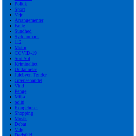
Politik
Sport
Vejr
Arrangementer
Bolig
Sundhed
Syddanmark
112
Motor
COVID-19
Sort Sol
Kriminalitet
Uddannelse
Julebyen Tønder
Grænsehandel
Vind
Penge
Miljø
politi
Kongehuset
Shopping
Musik
Debat
Valg
Dødsfald