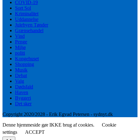
COVID-19
Sort Sol
Kriminalitet
Uddannelse
Julebyen Tønder
Grænsehandel
Vind
Penge
Miljø
politi
Kongehuset
Shopping
Musik
Debat
Valg
Dødsfald
Haven
Byggeri
Det sker
Copyright 2020/2028 - Erik Egvad Petersen - sydnyt.dk
Denne hjemmeside gør IKKE brug af cookies.
Cookie
settings
ACCEPT