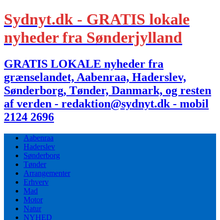
Sydnyt.dk - GRATIS lokale
nyheder fra Sønderjylland
GRATIS LOKALE nyheder fra
grænselandet, Aabenraa, Haderslev,
Sønderborg, Tønder, Danmark, og resten
af verden - redaktion@sydnyt.dk - mobil
2124 2696
Aabenraa
Haderslev
Sønderborg
Tønder
Arrangementer
Erhverv
Mad
Motor
Natur
NYHED