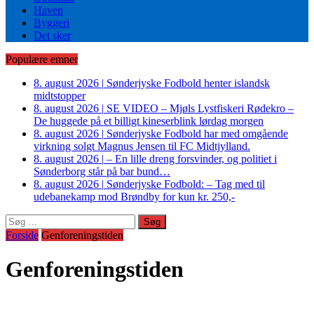
Haven
Byggeri
Det sker
Populære emner
8. august 2026
|
Sønderjyske Fodbold henter islandsk
midtstopper
8. august 2026
|
SE VIDEO – Mjøls Lystfiskeri Rødekro –
De huggede på et billigt kineserblink lørdag morgen
8. august 2026
|
Sønderjyske Fodbold har med omgående
virkning solgt Magnus Jensen til FC Midtjylland.
8. august 2026
|
– En lille dreng forsvinder, og politiet i
Sønderborg står på bar bund…
8. august 2026
|
Sønderjyske Fodbold: – Tag med til
udebanekamp mod Brøndby for kun kr. 250,-
Søg
efter:
Forside
Genforeningstiden
Genforeningstiden