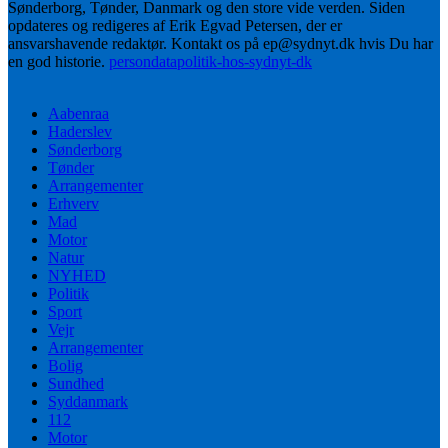
Sønderborg, Tønder, Danmark og den store vide verden. Siden
opdateres og redigeres af Erik Egvad Petersen, der er
ansvarshavende redaktør. Kontakt os på ep@sydnyt.dk hvis Du har
en god historie.
persondatapolitik-hos-sydnyt-dk
Aabenraa
Haderslev
Sønderborg
Tønder
Arrangementer
Erhverv
Mad
Motor
Natur
NYHED
Politik
Sport
Vejr
Arrangementer
Bolig
Sundhed
Syddanmark
112
Motor