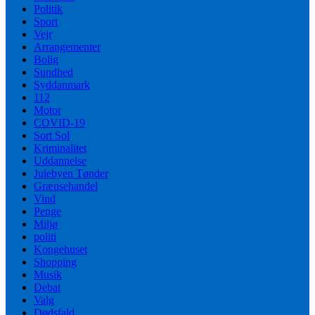
Politik
Sport
Vejr
Arrangementer
Bolig
Sundhed
Syddanmark
112
Motor
COVID-19
Sort Sol
Kriminalitet
Uddannelse
Julebyen Tønder
Grænsehandel
Vind
Penge
Miljø
politi
Kongehuset
Shopping
Musik
Debat
Valg
Dødsfald