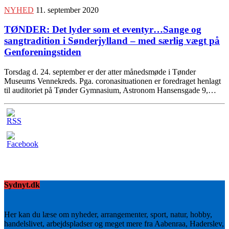
NYHED
11. september 2020
TØNDER: Det lyder som et eventyr…Sange og
sangtradition i Sønderjylland – med særlig vægt på
Genforeningstiden
Torsdag d. 24. september er der atter månedsmøde i Tønder
Museums Vennekreds. Pga. coronasituationen er foredraget henlagt
til auditoriet på Tønder Gymnasium, Astronom Hansensgade 9,…
Sydnyt.dk
Her kan du læse om nyheder, arrangementer, sport, natur, hobby,
handelslivet, arbejdspladser og meget mere fra Aabenraa, Haderslev,