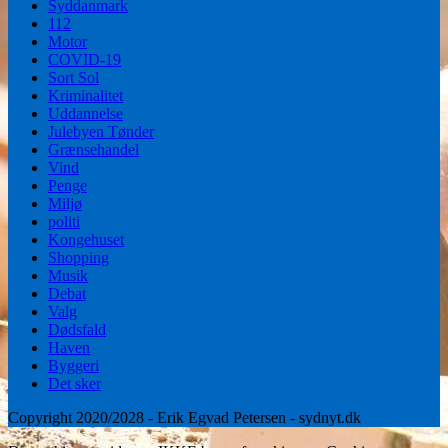
Syddanmark
112
Motor
COVID-19
Sort Sol
Kriminalitet
Uddannelse
Julebyen Tønder
Grænsehandel
Vind
Penge
Miljø
politi
Kongehuset
Shopping
Musik
Debat
Valg
Dødsfald
Haven
Byggeri
Det sker
Copyright 2020/2028 - Erik Egvad Petersen - sydnyt.dk