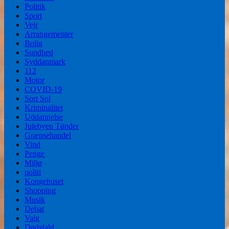
Politik
Sport
Vejr
Arrangementer
Bolig
Sundhed
Syddanmark
112
Motor
COVID-19
Sort Sol
Kriminalitet
Uddannelse
Julebyen Tønder
Grænsehandel
Vind
Penge
Miljø
politi
Kongehuset
Shopping
Musik
Debat
Valg
Dødsfald