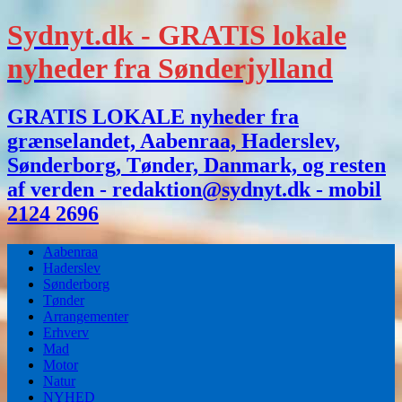
Sydnyt.dk - GRATIS lokale
nyheder fra Sønderjylland
GRATIS LOKALE nyheder fra
grænselandet, Aabenraa, Haderslev,
Sønderborg, Tønder, Danmark, og resten
af verden - redaktion@sydnyt.dk - mobil
2124 2696
Aabenraa
Haderslev
Sønderborg
Tønder
Arrangementer
Erhverv
Mad
Motor
Natur
NYHED