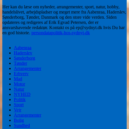
Her kan du læse om nyheder, arrangementer, sport, natur, hobby,
handelslivet, arbejdspladser og meget mere fra Aabenraa, Haderslev,
Sønderborg, Tønder, Danmark og den store vide verden. Siden
opdateres og redigeres af Erik Egvad Petersen, der er
ansvarshavende redaktør. Kontakt os på ep@sydnyt.dk hvis Du har
en god historie.
persondatapolitik-hos-sydnyt-dk
Aabenraa
Haderslev
Sønderborg
Tønder
Arrangementer
Erhverv
Mad
Motor
Natur
NYHED
Politik
Sport
Vejr
Arrangementer
Bolig
Sundhed