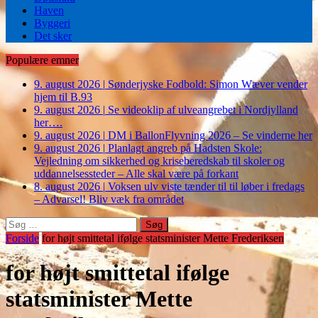
Haven
Byggeri
Det sker
Populære emner
9. august 2026
|
Sønderjyske Fodbold: Simon Wæver vender
hjem til B.93
9. august 2026
|
Se videoklip af ulveangrebet i Nordjylland
her….
9. august 2026
|
DM i BallonFlyvning 2026 – Se vinderne her
9. august 2026
|
Planlagt angreb på Hadsten Skole:
Vejledning om sikkerhed og kriseberedskab til skoler og
uddannelsessteder – Alle skal være på forkant
8. august 2026
|
Voksen ulv viste tænder til til løber i fredags
– Advarsel! Bliv væk fra området
Søg
efter:
Forside
for højt smittetal ifølge statsminister Mette Frederiksen
for højt smittetal ifølge
statsminister Mette