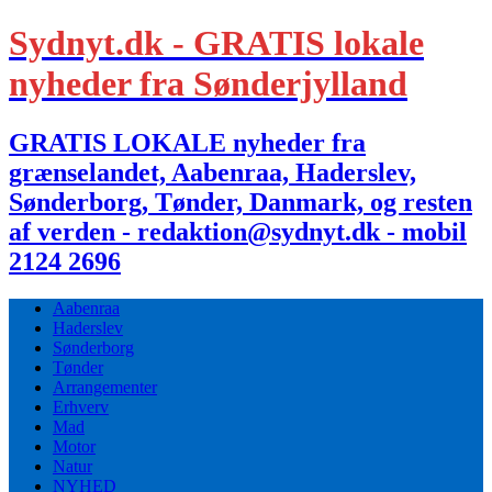
Sydnyt.dk - GRATIS lokale
nyheder fra Sønderjylland
GRATIS LOKALE nyheder fra
grænselandet, Aabenraa, Haderslev,
Sønderborg, Tønder, Danmark, og resten
af verden - redaktion@sydnyt.dk - mobil
2124 2696
Aabenraa
Haderslev
Sønderborg
Tønder
Arrangementer
Erhverv
Mad
Motor
Natur
NYHED