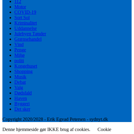
112
Motor
COVID-19
Sort Sol
Kriminalitet
Uddannelse
Julebyen Tønder
Grænsehandel
Vind
Penge
Miljø
politi
Kongehuset
Shopping
Musik
Debat
Valg
Dødsfald
Haven
Byggeri
Det sker
Copyright 2020/2028 - Erik Egvad Petersen - sydnyt.dk
Denne hjemmeside gør IKKE brug af cookies.
Cookie