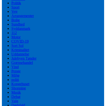
Politik
Sport
Vejr
Arrangementer
Bolig
Sundhed
Syddanmark
112
Motor
COVID-19
Sort Sol
Kriminalitet
Uddannelse
Julebyen Tønder
Grænsehandel
Vind
Penge
Miljø
politi
Kongehuset
Shopping
Musik
Debat
Valg
Dødsfald