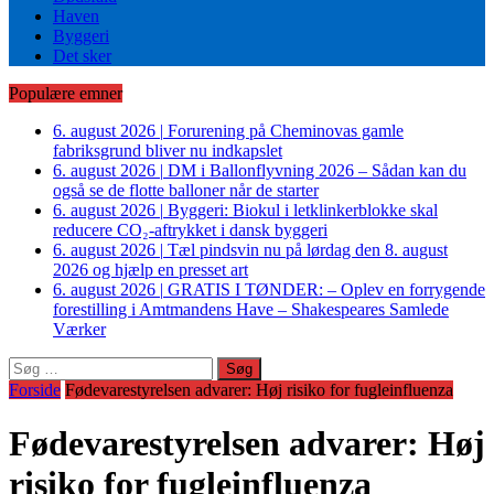
Haven
Byggeri
Det sker
Populære emner
6. august 2026
|
Forurening på Cheminovas gamle
fabriksgrund bliver nu indkapslet
6. august 2026
|
DM i Ballonflyvning 2026 – Sådan kan du
også se de flotte balloner når de starter
6. august 2026
|
Byggeri: Biokul i letklinkerblokke skal
reducere CO₂-aftrykket i dansk byggeri
6. august 2026
|
Tæl pindsvin nu på lørdag den 8. august
2026 og hjælp en presset art
6. august 2026
|
GRATIS I TØNDER: – Oplev en forrygende
forestilling i Amtmandens Have – Shakespeares Samlede
Værker
Søg
efter:
Forside
Fødevarestyrelsen advarer: Høj risiko for fugleinfluenza
Fødevarestyrelsen advarer: Høj
risiko for fugleinfluenza