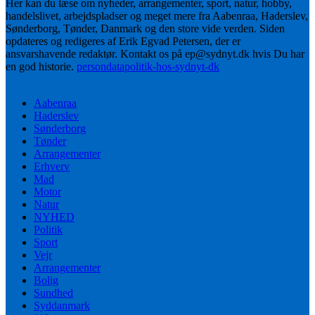
Her kan du læse om nyheder, arrangementer, sport, natur, hobby,
handelslivet, arbejdspladser og meget mere fra Aabenraa, Haderslev,
Sønderborg, Tønder, Danmark og den store vide verden. Siden
opdateres og redigeres af Erik Egvad Petersen, der er
ansvarshavende redaktør. Kontakt os på ep@sydnyt.dk hvis Du har
en god historie.
persondatapolitik-hos-sydnyt-dk
Aabenraa
Haderslev
Sønderborg
Tønder
Arrangementer
Erhverv
Mad
Motor
Natur
NYHED
Politik
Sport
Vejr
Arrangementer
Bolig
Sundhed
Syddanmark