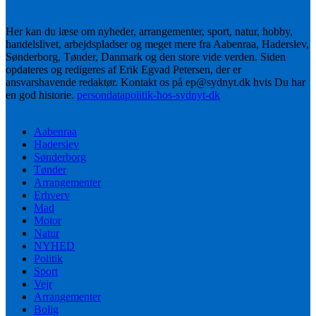
Her kan du læse om nyheder, arrangementer, sport, natur, hobby,
handelslivet, arbejdspladser og meget mere fra Aabenraa, Haderslev,
Sønderborg, Tønder, Danmark og den store vide verden. Siden
opdateres og redigeres af Erik Egvad Petersen, der er
ansvarshavende redaktør. Kontakt os på ep@sydnyt.dk hvis Du har
en god historie.
persondatapolitik-hos-sydnyt-dk
Aabenraa
Haderslev
Sønderborg
Tønder
Arrangementer
Erhverv
Mad
Motor
Natur
NYHED
Politik
Sport
Vejr
Arrangementer
Bolig