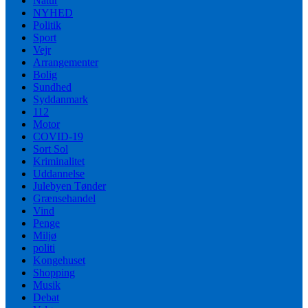
Natur
NYHED
Politik
Sport
Vejr
Arrangementer
Bolig
Sundhed
Syddanmark
112
Motor
COVID-19
Sort Sol
Kriminalitet
Uddannelse
Julebyen Tønder
Grænsehandel
Vind
Penge
Miljø
politi
Kongehuset
Shopping
Musik
Debat