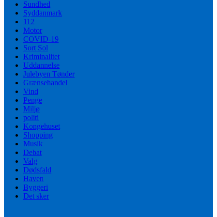
Sundhed
Syddanmark
112
Motor
COVID-19
Sort Sol
Kriminalitet
Uddannelse
Julebyen Tønder
Grænsehandel
Vind
Penge
Miljø
politi
Kongehuset
Shopping
Musik
Debat
Valg
Dødsfald
Haven
Byggeri
Det sker