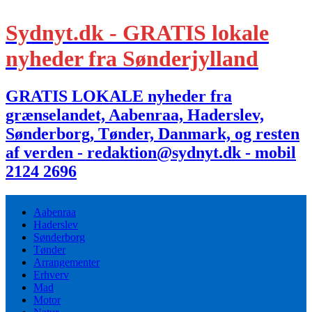
Sydnyt.dk - GRATIS lokale
nyheder fra Sønderjylland
GRATIS LOKALE nyheder fra
grænselandet, Aabenraa, Haderslev,
Sønderborg, Tønder, Danmark, og resten
af verden - redaktion@sydnyt.dk - mobil
2124 2696
Aabenraa
Haderslev
Sønderborg
Tønder
Arrangementer
Erhverv
Mad
Motor