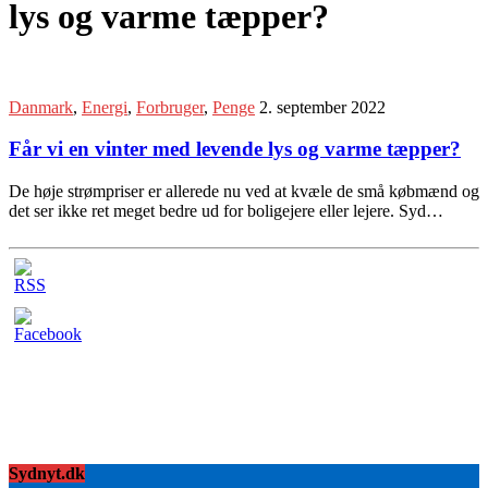
lys og varme tæpper?
Danmark
,
Energi
,
Forbruger
,
Penge
2. september 2022
Får vi en vinter med levende lys og varme tæpper?
De høje strømpriser er allerede nu ved at kvæle de små købmænd og
det ser ikke ret meget bedre ud for boligejere eller lejere. Syd…
Sydnyt.dk