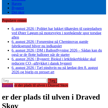
Haven
Byggeri
Det sker
Populære emner
6. august 2026
|
Politiet har lukket tilkørslen til rastepladsen
ved Øster Løgum på motorvejen i nordgående spor torsdag
aften
6. august 2026
|
Forurening på Cheminovas gamle
fabriksgrund bliver nu indkapslet
6. august 2026
|
DM i Ballonflyvning 2026 – Sådan kan du
også se de flotte balloner når de starter
6. august 2026
|
Byggeri: Biokul i letklinkerblokke skal
reducere CO₂-aftrykket i dansk byggeri
6. august 2026
|
Tæl pindsvin nu på lørdag den 8. august
2026 og hjælp en presset art
Søg
efter:
Forside
er der plads til ulven i Draved Skov
er der plads til ulven i Draved
Skov