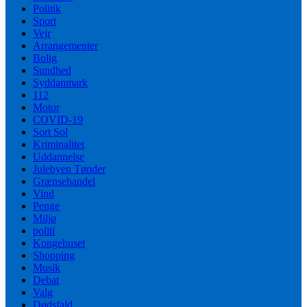
Politik
Sport
Vejr
Arrangementer
Bolig
Sundhed
Syddanmark
112
Motor
COVID-19
Sort Sol
Kriminalitet
Uddannelse
Julebyen Tønder
Grænsehandel
Vind
Penge
Miljø
politi
Kongehuset
Shopping
Musik
Debat
Valg
Dødsfald