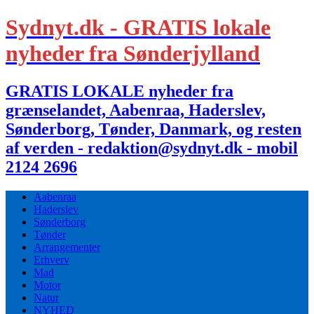
Sydnyt.dk - GRATIS lokale
nyheder fra Sønderjylland
GRATIS LOKALE nyheder fra
grænselandet, Aabenraa, Haderslev,
Sønderborg, Tønder, Danmark, og resten
af verden - redaktion@sydnyt.dk - mobil
2124 2696
Aabenraa
Haderslev
Sønderborg
Tønder
Arrangementer
Erhverv
Mad
Motor
Natur
NYHED