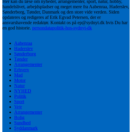
Her kan du læse om nyheder, arrangementer, sport, natur, hobby,
handelslivet, arbejdspladser og meget mere fra Aabenraa, Haderslev,
Sønderborg, Tønder, Danmark og den store vide verden. Siden
opdateres og redigeres af Erik Egvad Petersen, der er
ansvarshavende redaktør. Kontakt os på ep@sydnyt.dk hvis Du har
en god historie.
persondatapolitik-hos-sydnyt-dk
Aabenraa
Haderslev
Sønderborg
Tønder
Arrangementer
Erhverv
Mad
Motor
Natur
NYHED
Politik
Sport
Vejr
Arrangementer
Bolig
Sundhed
Syddanmark