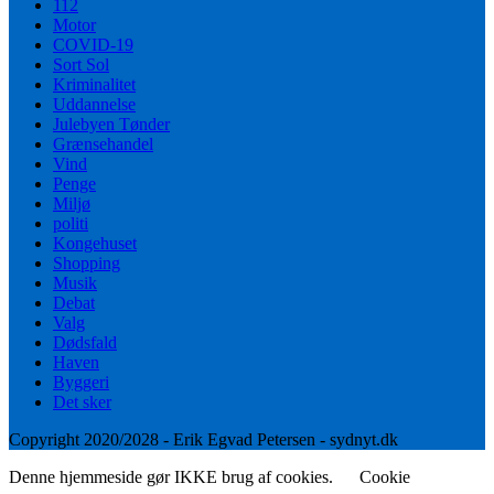
112
Motor
COVID-19
Sort Sol
Kriminalitet
Uddannelse
Julebyen Tønder
Grænsehandel
Vind
Penge
Miljø
politi
Kongehuset
Shopping
Musik
Debat
Valg
Dødsfald
Haven
Byggeri
Det sker
Copyright 2020/2028 - Erik Egvad Petersen - sydnyt.dk
Denne hjemmeside gør IKKE brug af cookies.
Cookie