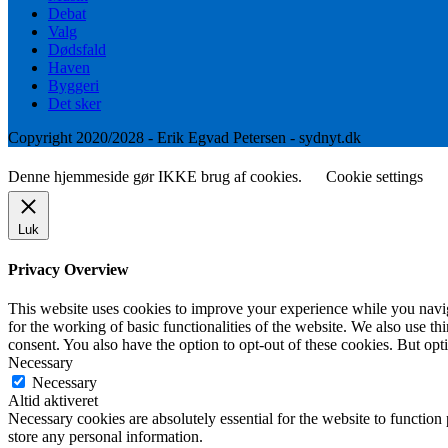
Debat
Valg
Dødsfald
Haven
Byggeri
Det sker
Copyright 2020/2028 - Erik Egvad Petersen - sydnyt.dk
Denne hjemmeside gør IKKE brug af cookies.
Cookie settings
Luk
Privacy Overview
This website uses cookies to improve your experience while you naviga
for the working of basic functionalities of the website. We also use t
consent. You also have the option to opt-out of these cookies. But op
Necessary
Necessary
Altid aktiveret
Necessary cookies are absolutely essential for the website to function 
store any personal information.