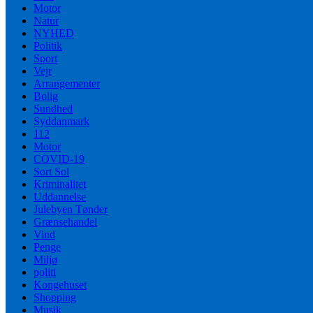
Motor
Natur
NYHED
Politik
Sport
Vejr
Arrangementer
Bolig
Sundhed
Syddanmark
112
Motor
COVID-19
Sort Sol
Kriminalitet
Uddannelse
Julebyen Tønder
Grænsehandel
Vind
Penge
Miljø
politi
Kongehuset
Shopping
Musik