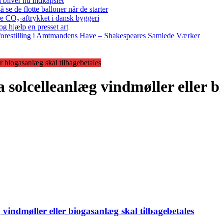
bliver nu indkapslet
e de flotte balloner når de starter
re CO₂-aftrykket i dansk byggeri
g hjælp en presset art
restilling i Amtmandens Have – Shakespeares Samlede Værker
er biogasanlæg skal tilbagebetales
a solcelleanlæg vindmøller eller 
, vindmøller eller biogasanlæg skal tilbagebetales