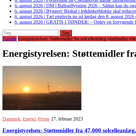
6. august 2026
|
Forurening på Cheminovas gamle fabriksgrund 
6. august 2026
|
DM i Ballonflyvning 2026 – Sådan kan du også s
6. august 2026
|
Byggeri: Biokul i letklinkerblokke skal reduce
6. august 2026
|
Tæl pindsvin nu på lørdag den 8. august 2026 o
6. august 2026
|
GRATIS I TØNDER: – Oplev en forrygende fo
Søg
efter:
Forside
Energistyrelsen: Støttemidler fra solcelleanlæg vindmøller ell
Energistyrelsen: Støttemidler fr
Danmark
,
Energi
,
Penge
27. februar 2023
Energistyrelsen: Støttemidler fra 47.000 solcelleanlæg