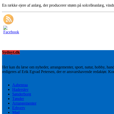
En række ejere af anlæg, der producerer strøm på solcelleanlæg, vindm
Sydnyt.dk
Her kan du læse om nyheder, arrangementer, sport, natur, hobby, han
redigeres af Erik Egvad Petersen, der er ansvarshavende redaktør. K
Aabenraa
Haderslev
Sønderborg
Tønder
Arrangementer
Erhverv
Mad