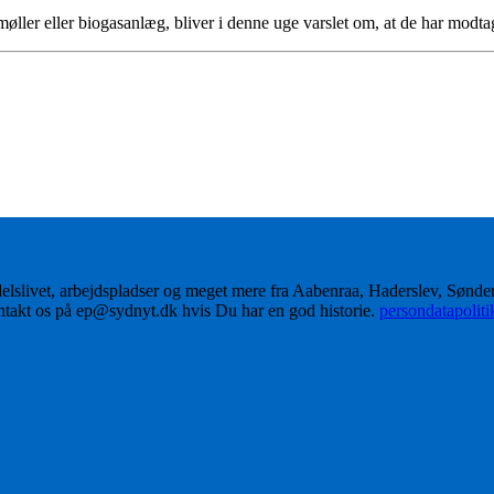
øller eller biogasanlæg, bliver i denne uge varslet om, at de har modt
delslivet, arbejdspladser og meget mere fra Aabenraa, Haderslev, Sønd
ontakt os på ep@sydnyt.dk hvis Du har en god historie.
persondatapolit