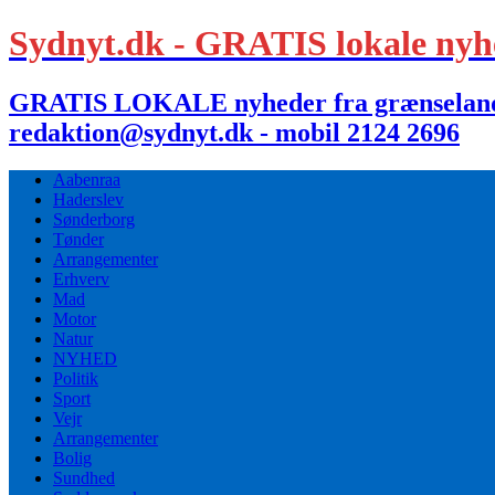
Sydnyt.dk - GRATIS lokale nyh
GRATIS LOKALE nyheder fra grænselandet,
redaktion@sydnyt.dk - mobil 2124 2696
Aabenraa
Haderslev
Sønderborg
Tønder
Arrangementer
Erhverv
Mad
Motor
Natur
NYHED
Politik
Sport
Vejr
Arrangementer
Bolig
Sundhed