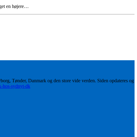
aget en højere…
erborg, Tønder, Danmark og den store vide verden. Siden opdateres og
ik-hos-sydnyt-dk