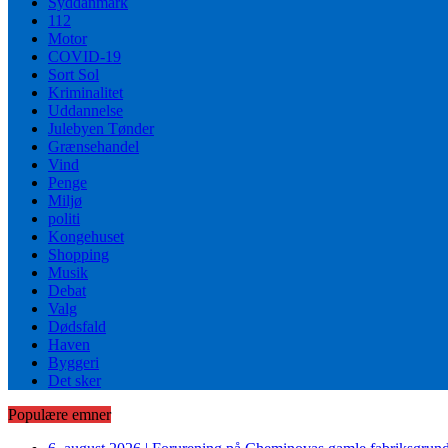
Syddanmark
112
Motor
COVID-19
Sort Sol
Kriminalitet
Uddannelse
Julebyen Tønder
Grænsehandel
Vind
Penge
Miljø
politi
Kongehuset
Shopping
Musik
Debat
Valg
Dødsfald
Haven
Byggeri
Det sker
Populære emner