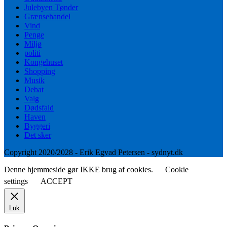
Julebyen Tønder
Grænsehandel
Vind
Penge
Miljø
politi
Kongehuset
Shopping
Musik
Debat
Valg
Dødsfald
Haven
Byggeri
Det sker
Copyright 2020/2028 - Erik Egvad Petersen - sydnyt.dk
Denne hjemmeside gør IKKE brug af cookies.
Cookie
settings
ACCEPT
Luk