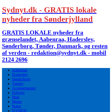
Sydnyt.dk - GRATIS lokale
nyheder fra Sønderjylland
GRATIS LOKALE nyheder fra
grænselandet, Aabenraa, Haderslev,
Sønderborg, Tønder, Danmark, og resten
af verden - redaktion@sydnyt.dk - mobil
2124 2696
Aabenraa
Haderslev
Sønderborg
Tønder
Arrangementer
Erhverv
Mad
Motor
Natur
NYHED