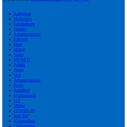
Aabenraa
Haderslev
Sønderborg
Tønder
Arrangementer
Erhverv
Mad
Motor
Natur
NYHED
Politik
Sport
Vejr
Arrangementer
Bolig
Sundhed
Syddanmark
112
Motor
COVID-19
Sort Sol
Kriminalitet
Uddannelse