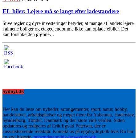
EL-biler: Lejere må se langt efter ladestandere
Stive regler og dyre investeringer betyder, at mange af landets lejere
i almene boliger og etageejendomme ikke kan oplade elbiler. Det
kan forsinke den grønne…
Sydnyt.dk
Her kan du læse om nyheder, arrangementer, sport, natur, hobby,
handelslivet, arbejdspladser og meget mere fra Aabenraa, Haderslev,
Sønderborg, Tønder, Danmark og den store vide verden. Siden
opdateres og redigeres af Erik Egvad Petersen, der er
ansvarshavende redaktør. Kontakt os på ep@sydnyt.dk hvis Du har
en god historie.
persondatapolitik-hos-sydnyt-dk