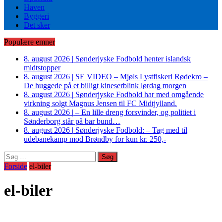
Haven
Byggeri
Det sker
Populære emner
8. august 2026
|
Sønderjyske Fodbold henter islandsk
midtstopper
8. august 2026
|
SE VIDEO – Mjøls Lystfiskeri Rødekro –
De huggede på et billigt kineserblink lørdag morgen
8. august 2026
|
Sønderjyske Fodbold har med omgående
virkning solgt Magnus Jensen til FC Midtjylland.
8. august 2026
|
– En lille dreng forsvinder, og politiet i
Sønderborg står på bar bund…
8. august 2026
|
Sønderjyske Fodbold: – Tag med til
udebanekamp mod Brøndby for kun kr. 250,-
Søg
efter:
Forside
el-biler
el-biler