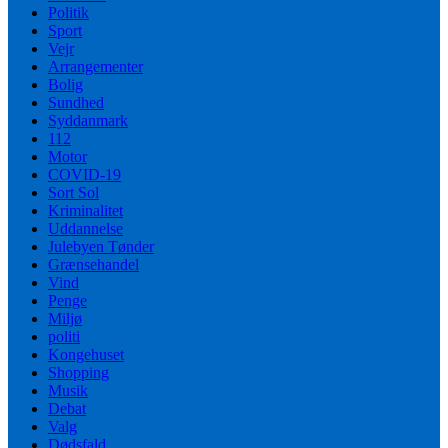
Politik
Sport
Vejr
Arrangementer
Bolig
Sundhed
Syddanmark
112
Motor
COVID-19
Sort Sol
Kriminalitet
Uddannelse
Julebyen Tønder
Grænsehandel
Vind
Penge
Miljø
politi
Kongehuset
Shopping
Musik
Debat
Valg
Dødsfald