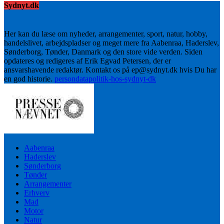
Sydnyt.dk
Her kan du læse om nyheder, arrangementer, sport, natur, hobby,
handelslivet, arbejdspladser og meget mere fra Aabenraa, Haderslev,
Sønderborg, Tønder, Danmark og den store vide verden. Siden
opdateres og redigeres af Erik Egvad Petersen, der er
ansvarshavende redaktør. Kontakt os på ep@sydnyt.dk hvis Du har
en god historie.
persondatapolitik-hos-sydnyt-dk
Aabenraa
Haderslev
Sønderborg
Tønder
Arrangementer
Erhverv
Mad
Motor
Natur