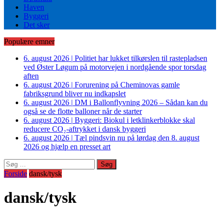
Haven
Byggeri
Det sker
Populære emner
6. august 2026
|
Politiet har lukket tilkørslen til rastepladsen
ved Øster Løgum på motorvejen i nordgående spor torsdag
aften
6. august 2026
|
Forurening på Cheminovas gamle
fabriksgrund bliver nu indkapslet
6. august 2026
|
DM i Ballonflyvning 2026 – Sådan kan du
også se de flotte balloner når de starter
6. august 2026
|
Byggeri: Biokul i letklinkerblokke skal
reducere CO₂-aftrykket i dansk byggeri
6. august 2026
|
Tæl pindsvin nu på lørdag den 8. august
2026 og hjælp en presset art
Søg
efter:
Forside
dansk/tysk
dansk/tysk