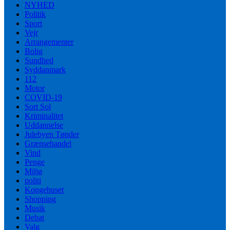
NYHED
Politik
Sport
Vejr
Arrangementer
Bolig
Sundhed
Syddanmark
112
Motor
COVID-19
Sort Sol
Kriminalitet
Uddannelse
Julebyen Tønder
Grænsehandel
Vind
Penge
Miljø
politi
Kongehuset
Shopping
Musik
Debat
Valg