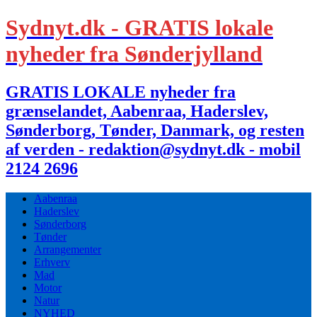
Sydnyt.dk - GRATIS lokale
nyheder fra Sønderjylland
GRATIS LOKALE nyheder fra
grænselandet, Aabenraa, Haderslev,
Sønderborg, Tønder, Danmark, og resten
af verden - redaktion@sydnyt.dk - mobil
2124 2696
Aabenraa
Haderslev
Sønderborg
Tønder
Arrangementer
Erhverv
Mad
Motor
Natur
NYHED