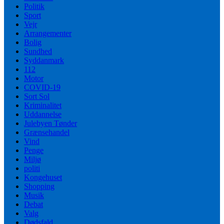
Politik
Sport
Vejr
Arrangementer
Bolig
Sundhed
Syddanmark
112
Motor
COVID-19
Sort Sol
Kriminalitet
Uddannelse
Julebyen Tønder
Grænsehandel
Vind
Penge
Miljø
politi
Kongehuset
Shopping
Musik
Debat
Valg
Dødsfald