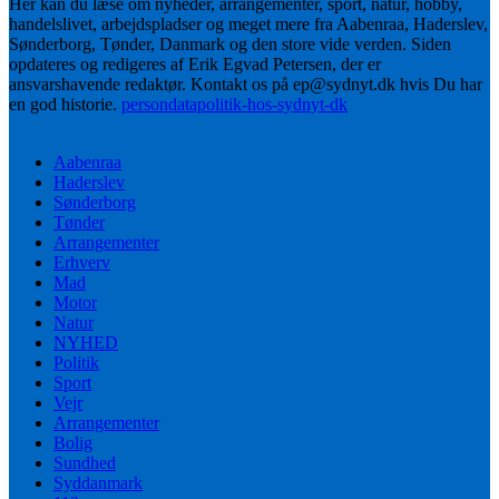
Her kan du læse om nyheder, arrangementer, sport, natur, hobby,
handelslivet, arbejdspladser og meget mere fra Aabenraa, Haderslev,
Sønderborg, Tønder, Danmark og den store vide verden. Siden
opdateres og redigeres af Erik Egvad Petersen, der er
ansvarshavende redaktør. Kontakt os på ep@sydnyt.dk hvis Du har
en god historie.
persondatapolitik-hos-sydnyt-dk
Aabenraa
Haderslev
Sønderborg
Tønder
Arrangementer
Erhverv
Mad
Motor
Natur
NYHED
Politik
Sport
Vejr
Arrangementer
Bolig
Sundhed
Syddanmark