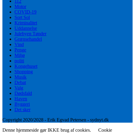
112
Motor
COVID-19
Sort Sol
Kriminalitet
Uddannelse
Julebyen Tønder
Grænsehandel
Vind
Penge
Miljø
politi
Kongehuset
Shopping
Musik
Debat
Valg
Dødsfald
Haven
Byggeri
Det sker
Copyright 2020/2028 - Erik Egvad Petersen - sydnyt.dk
Denne hjemmeside gør IKKE brug af cookies.
Cookie