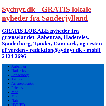
Sydnyt.dk - GRATIS lokale
nyheder fra Sønderjylland
GRATIS LOKALE nyheder fra
grænselandet, Aabenraa, Haderslev,
Sønderborg, Tønder, Danmark, og resten
af verden - redaktion@sydnyt.dk - mobil
2124 2696
Aabenraa
Haderslev
Sønderborg
Tønder
Arrangementer
Erhverv
Mad
Motor
Natur
NYHED