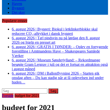
Haven
Byggeri
Det sker
Populære emner
6. august 2026
|
Byggeri: Biokul i letklinkerblokke skal
reducere CO₂-aftrykket i dansk byggeri
6. august 2026
|
Tæl pindsvin nu på lørdag den 8. august
2026 og hjælp en presset art
6. august 2026
|
GRATIS I TØNDER: – Oplev en forrygende
forestilling i Amtmandens Have – Shakespeares Samlede
Værker
6. august 2026
|
Museum Sønderjylland: – Rekordmange
besøgte Gram Lergrav i juli og det er fortsat en attraktion også
i august måned
6. august 2026
|
DM i Ballonflyvning 2026 – Starten gik
onsdag aften – Du kan stadig når at få oplevelsen ind under
huden…
Søg
efter:
Forside
budget for 2021
budget for 2021