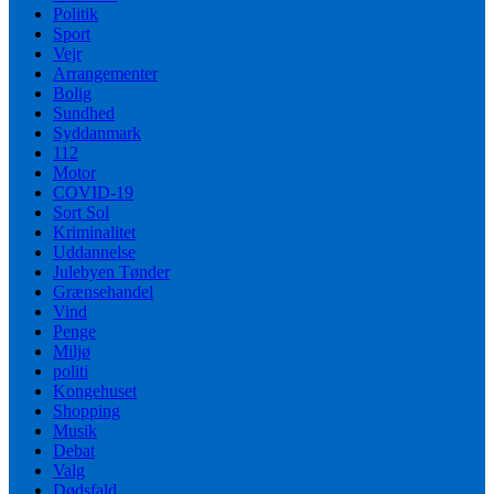
Politik
Sport
Vejr
Arrangementer
Bolig
Sundhed
Syddanmark
112
Motor
COVID-19
Sort Sol
Kriminalitet
Uddannelse
Julebyen Tønder
Grænsehandel
Vind
Penge
Miljø
politi
Kongehuset
Shopping
Musik
Debat
Valg
Dødsfald