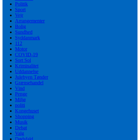
Politik
Sport
Vejr
Arrangementer
Bolig
Sundhed
Syddanmark
112
Motor
COVID-19
Sort Sol
Kriminalitet
Uddannelse
Julebyen Tønder
Grænsehandel
Vind
Penge
Miljø
politi
Kongehuset
Shopping
Musik
Debat
Valg
Dødsfald