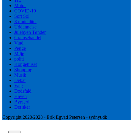
112
Motor
COVID-19
Sort Sol
Kriminalitet
Uddannelse
Julebyen Tønder
Grænsehandel
Vind
Penge
Miljø
politi
Kongehuset
Shopping
Musik
Debat
Valg
Dødsfald
Haven
Byggeri
Det sker
Copyright 2020/2028 - Erik Egvad Petersen - sydnyt.dk