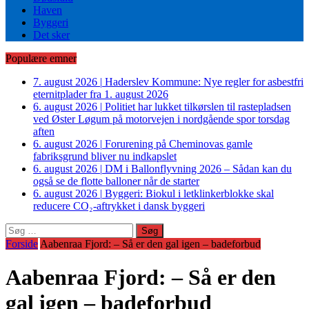
Haven
Byggeri
Det sker
Populære emner
7. august 2026
|
Haderslev Kommune: Nye regler for asbestfri
eternitplader fra 1. august 2026
6. august 2026
|
Politiet har lukket tilkørslen til rastepladsen
ved Øster Løgum på motorvejen i nordgående spor torsdag
aften
6. august 2026
|
Forurening på Cheminovas gamle
fabriksgrund bliver nu indkapslet
6. august 2026
|
DM i Ballonflyvning 2026 – Sådan kan du
også se de flotte balloner når de starter
6. august 2026
|
Byggeri: Biokul i letklinkerblokke skal
reducere CO₂-aftrykket i dansk byggeri
Søg
efter:
Forside
Aabenraa Fjord: – Så er den gal igen – badeforbud
Aabenraa Fjord: – Så er den
gal igen – badeforbud