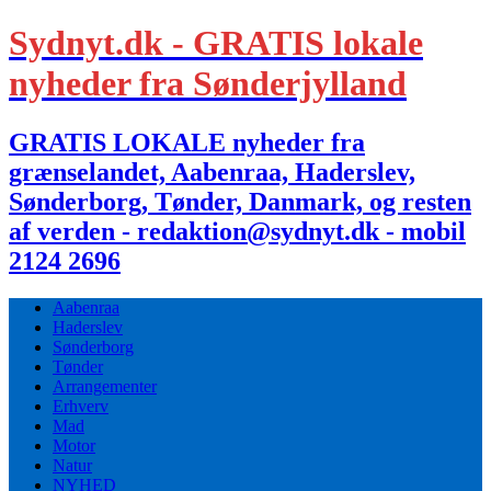
Sydnyt.dk - GRATIS lokale
nyheder fra Sønderjylland
GRATIS LOKALE nyheder fra
grænselandet, Aabenraa, Haderslev,
Sønderborg, Tønder, Danmark, og resten
af verden - redaktion@sydnyt.dk - mobil
2124 2696
Aabenraa
Haderslev
Sønderborg
Tønder
Arrangementer
Erhverv
Mad
Motor
Natur
NYHED