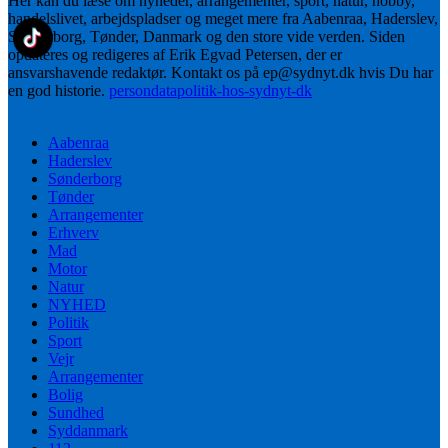
Her kan du læse om nyheder, arrangementer, sport, natur, hobby,
handelslivet, arbejdspladser og meget mere fra Aabenraa, Haderslev,
Sønderborg, Tønder, Danmark og den store vide verden. Siden
opdateres og redigeres af Erik Egvad Petersen, der er
ansvarshavende redaktør. Kontakt os på ep@sydnyt.dk hvis Du har
en god historie.
persondatapolitik-hos-sydnyt-dk
Aabenraa
Haderslev
Sønderborg
Tønder
Arrangementer
Erhverv
Mad
Motor
Natur
NYHED
Politik
Sport
Vejr
Arrangementer
Bolig
Sundhed
Syddanmark