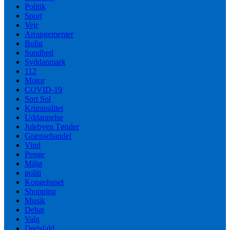
Politik
Sport
Vejr
Arrangementer
Bolig
Sundhed
Syddanmark
112
Motor
COVID-19
Sort Sol
Kriminalitet
Uddannelse
Julebyen Tønder
Grænsehandel
Vind
Penge
Miljø
politi
Kongehuset
Shopping
Musik
Debat
Valg
Dødsfald