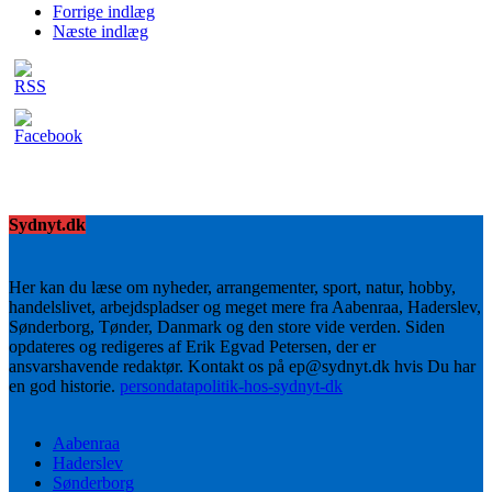
Forrige indlæg
Næste indlæg
Sydnyt.dk
Her kan du læse om nyheder, arrangementer, sport, natur, hobby,
handelslivet, arbejdspladser og meget mere fra Aabenraa, Haderslev,
Sønderborg, Tønder, Danmark og den store vide verden. Siden
opdateres og redigeres af Erik Egvad Petersen, der er
ansvarshavende redaktør. Kontakt os på ep@sydnyt.dk hvis Du har
en god historie.
persondatapolitik-hos-sydnyt-dk
Aabenraa
Haderslev
Sønderborg