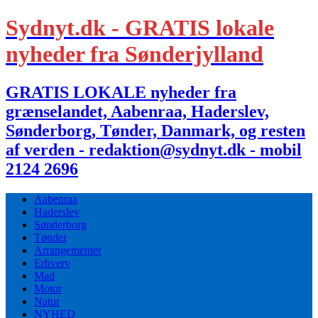
Sydnyt.dk - GRATIS lokale
nyheder fra Sønderjylland
GRATIS LOKALE nyheder fra
grænselandet, Aabenraa, Haderslev,
Sønderborg, Tønder, Danmark, og resten
af verden - redaktion@sydnyt.dk - mobil
2124 2696
Aabenraa
Haderslev
Sønderborg
Tønder
Arrangementer
Erhverv
Mad
Motor
Natur
NYHED