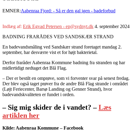
EMNER:
Aabenraa Fjord: - Så er den gal igen - badeforbud
Indlæg af:
Erik Egvad Petersen - ep@sydnyt.dk
4. september 2024
BADNING FRARÅDES VED SANDSKÆR STRAND
En badevandsmåling ved Sandskær strand foretaget mandag 2.
september, har desværre vist et for højt bakterietal.
Derfor fraråder Aabenraa Kommune badning fra stranden og har
midlertidigt nedtaget det Blå Flag.
– Der er bestilt en omprøve, som vi forventer svar på senest fredag.
Der blev også taget prøver fra de andre Blå Flag strande i området
(Løjt Feriecenter, Barsø Landing og Genner Strand), hvor
badevandskvaliteten er fundet i orden.
– Sig mig skider de i vandet? –
Læs
artiklen her
Kilde: Aabenraa Kommune – Facebook