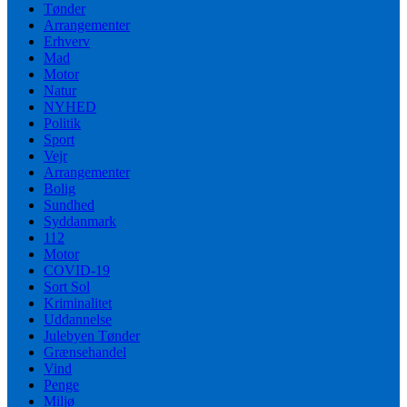
Tønder
Arrangementer
Erhverv
Mad
Motor
Natur
NYHED
Politik
Sport
Vejr
Arrangementer
Bolig
Sundhed
Syddanmark
112
Motor
COVID-19
Sort Sol
Kriminalitet
Uddannelse
Julebyen Tønder
Grænsehandel
Vind
Penge
Miljø