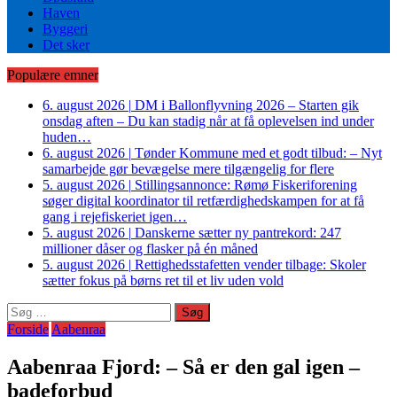
Haven
Byggeri
Det sker
Populære emner
6. august 2026
|
DM i Ballonflyvning 2026 – Starten gik
onsdag aften – Du kan stadig når at få oplevelsen ind under
huden…
6. august 2026
|
Tønder Kommune med et godt tilbud: – Nyt
samarbejde gør bevægelse mere tilgængelig for flere
5. august 2026
|
Stillingsannonce: Rømø Fiskeriforening
søger digital koordinator til retfærdighedskampen for at få
gang i rejefiskeriet igen…
5. august 2026
|
Danskerne sætter ny pantrekord: 247
millioner dåser og flasker på én måned
5. august 2026
|
Rettighedsstafetten vender tilbage: Skoler
sætter fokus på børns ret til et liv uden vold
Søg
efter:
Forside
Aabenraa
Aabenraa Fjord: – Så er den gal igen –
badeforbud