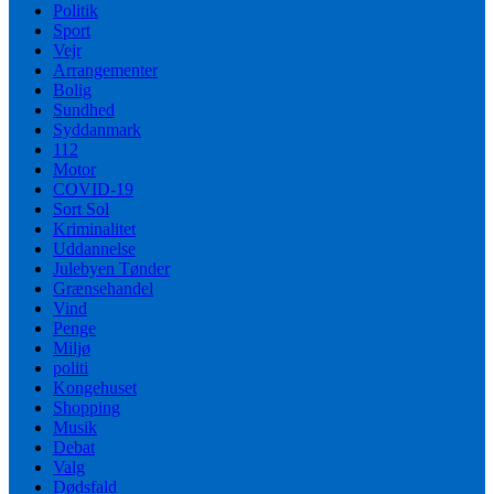
Politik
Sport
Vejr
Arrangementer
Bolig
Sundhed
Syddanmark
112
Motor
COVID-19
Sort Sol
Kriminalitet
Uddannelse
Julebyen Tønder
Grænsehandel
Vind
Penge
Miljø
politi
Kongehuset
Shopping
Musik
Debat
Valg
Dødsfald