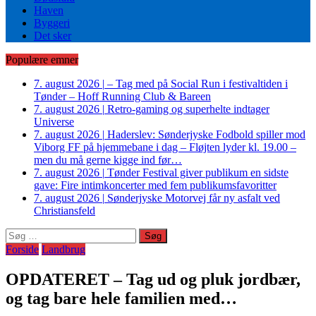
Haven
Byggeri
Det sker
Populære emner
7. august 2026
|
– Tag med på Social Run i festivaltiden i
Tønder – Hoff Running Club & Bareen
7. august 2026
|
Retro-gaming og superhelte indtager
Universe
7. august 2026
|
Haderslev: Sønderjyske Fodbold spiller mod
Viborg FF på hjemmebane i dag – Fløjten lyder kl. 19.00 –
men du må gerne kigge ind før…
7. august 2026
|
Tønder Festival giver publikum en sidste
gave: Fire intimkoncerter med fem publikumsfavoritter
7. august 2026
|
Sønderjyske Motorvej får ny asfalt ved
Christiansfeld
Søg
efter:
Forside
Landbrug
OPDATERET – Tag ud og pluk jordbær,
og tag bare hele familien med…