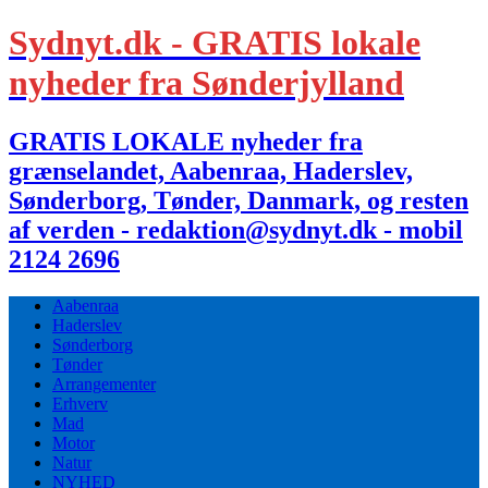
Sydnyt.dk - GRATIS lokale
nyheder fra Sønderjylland
GRATIS LOKALE nyheder fra
grænselandet, Aabenraa, Haderslev,
Sønderborg, Tønder, Danmark, og resten
af verden - redaktion@sydnyt.dk - mobil
2124 2696
Aabenraa
Haderslev
Sønderborg
Tønder
Arrangementer
Erhverv
Mad
Motor
Natur
NYHED