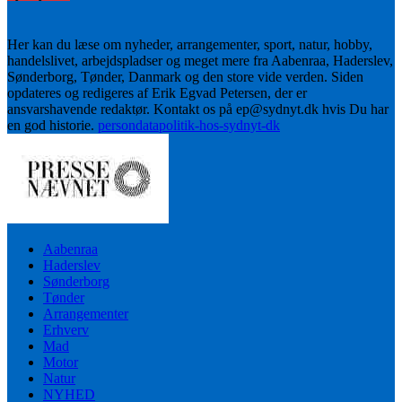
Her kan du læse om nyheder, arrangementer, sport, natur, hobby,
handelslivet, arbejdspladser og meget mere fra Aabenraa, Haderslev,
Sønderborg, Tønder, Danmark og den store vide verden. Siden
opdateres og redigeres af Erik Egvad Petersen, der er
ansvarshavende redaktør. Kontakt os på ep@sydnyt.dk hvis Du har
en god historie.
persondatapolitik-hos-sydnyt-dk
Aabenraa
Haderslev
Sønderborg
Tønder
Arrangementer
Erhverv
Mad
Motor
Natur
NYHED