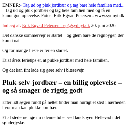
EMNER:
- Tag ud og pluk jordbær og tag bare hele familien med...
- Tag ud og pluk jordbær og tag hele familien med og få en
kanongod oplevelse. Fotos: Erik Egvad Petersen - www.sydnyt.dk
Indlæg af:
Erik Egvad Petersen - ep@sydnyt.dk
20. juni 2026
Det danske sommervejr er startet – og glem bare de regnbyger, der
kom i nat.
Og for mange fleste er ferien startet.
Et af årets ferietips er, at pukke jordbær med hele familien.
Og det kan fint lade sig gøre selv i blæsevejr.
Pluk-selv-jordbær – en billig oplevelse –
og så smager de rigtig godt
Efter lidt søgen rundt på nettet finder man hurtigt et sted i nærheden
hvor man kan plukke jordbær.
Et af stederne lige nu i denne tid er ved landsbyen Hellevad i det
sønderjyske.