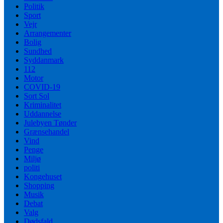
Politik
Sport
Vejr
Arrangementer
Bolig
Sundhed
Syddanmark
112
Motor
COVID-19
Sort Sol
Kriminalitet
Uddannelse
Julebyen Tønder
Grænsehandel
Vind
Penge
Miljø
politi
Kongehuset
Shopping
Musik
Debat
Valg
Dødsfald