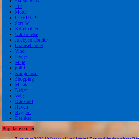
Syddanmark
112
Motor
COVID-19
Sort Sol
Kriminalitet
Uddannelse
Julebyen Tønder
Grænsehandel
Vind
Penge
Miljø
politi
Kongehuset
Shopping
Musik
Debat
Valg
Dødsfald
Haven
Byggeri
Det sker
Populære emner