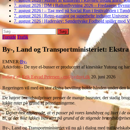
7. august 2026
|
Masser af knallerter i Ravsted fredag aften: 
7. august 2026
|
DM i Ballonflyvning 2026 – Fredagens flyvnin
7. august 2026
|
– Tag med på Social Run i festivaltiden i Tø
7. august 2026
|
Retro-gaming og superhelte indtager Universe
7. august 2026
|
Haderslev: Sønderjyske Fodbold spiller mod V
Søg
efter:
Forside
Trafik
By-, Land og Transportministeriet: Ekstra s
EMNER:
By-
Arkivfoto - De nye el-busser er produceret af kinesiske Yutong og ha
Indlæg af:
Erik Egvad Petersen - ep@sydnyt.dk
20. juni 2026
Regeringen vil med en stor ekstra bevilling holde hånden under den kol
De højere brændstofprisser presser de mange busruter, der stadig bruger
lukke ruter på grund af prisstigningerne.
– Det er helt afgørende, at vi passer på vores landsbyer og livet i de
til, at der ikke lukkes busruter på grund af de stigende brændstofprise
By-, Land og Transportministeriet vil nu gå i dialog med trafikselskab