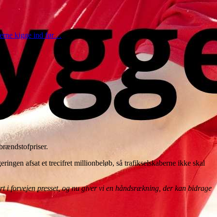
gerne kigge ind før…
t.dk
brændstofpriser.
ingen afsat et trecifret millionbeløb, så trafikselskaberne ikke skal
rt i forvejen presset, og nu giver vi en håndsrækning, der kan bidrage