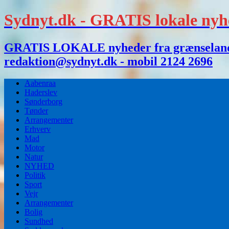
Sydnyt.dk - GRATIS lokale nyh
GRATIS LOKALE nyheder fra grænselandet,
redaktion@sydnyt.dk - mobil 2124 2696
Aabenraa
Haderslev
Sønderborg
Tønder
Arrangementer
Erhverv
Mad
Motor
Natur
NYHED
Politik
Sport
Vejr
Arrangementer
Bolig
Sundhed