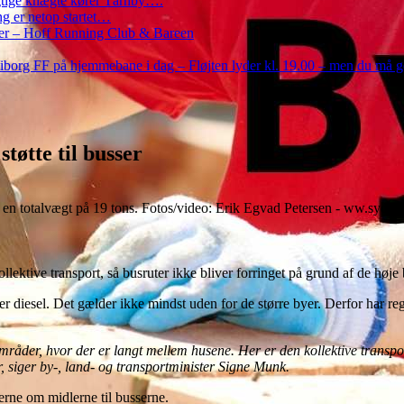
Rigtige knægte kører Tårnby….
g er netop startet…
nder – Hoff Running Club & Bareen
iborg FF på hjemmebane i dag – Fløjten lyder kl. 19.00 – men du må 
tøtte til busser
r en totalvægt på 19 tons. Fotos/video: Erik Egvad Petersen - ww.sydny
lektive transport, så busruter ikke bliver forringet på grund af de høje 
 diesel. Det gælder ikke mindst uden for de større byer. Derfor har reger
 områder, hvor der er langt mellem husene. Her er den kollektive transpo
r, siger by-, land- og transportminister Signe Munk.
erne om midlerne til busserne.