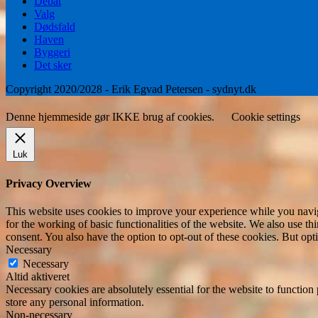
Debat
Valg
Dødsfald
Haven
Byggeri
Det sker
Copyright 2020/2028 - Erik Egvad Petersen - sydnyt.dk
Denne hjemmeside gør IKKE brug af cookies.
Cookie settings
Luk
Privacy Overview
This website uses cookies to improve your experience while you naviga
for the working of basic functionalities of the website. We also use t
consent. You also have the option to opt-out of these cookies. But op
Necessary
Necessary
Altid aktiveret
Necessary cookies are absolutely essential for the website to function 
store any personal information.
Non-necessary