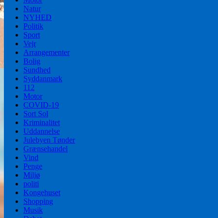
Natur
NYHED
Politik
Sport
Vejr
Arrangementer
Bolig
Sundhed
Syddanmark
112
Motor
COVID-19
Sort Sol
Kriminalitet
Uddannelse
Julebyen Tønder
Grænsehandel
Vind
Penge
Miljø
politi
Kongehuset
Shopping
Musik