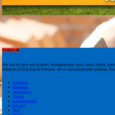
Sydnyt.dk
Her kan du læse om nyheder, arrangementer, sport, natur, hobby, han
redigeres af Erik Egvad Petersen, der er ansvarshavende redaktør. K
Aabenraa
Haderslev
Sønderborg
Tønder
Arrangementer
Erhverv
Mad
Motor