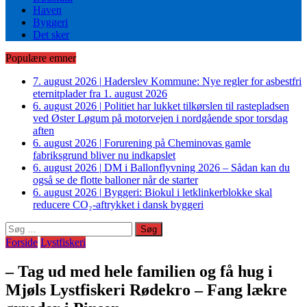
Haven
Byggeri
Det sker
Populære emner
7. august 2026
|
Haderslev Kommune: Nye regler for asbestfri
eternitplader fra 1. august 2026
6. august 2026
|
Politiet har lukket tilkørslen til rastepladsen
ved Øster Løgum på motorvejen i nordgående spor torsdag
aften
6. august 2026
|
Forurening på Cheminovas gamle
fabriksgrund bliver nu indkapslet
6. august 2026
|
DM i Ballonflyvning 2026 – Sådan kan du
også se de flotte balloner når de starter
6. august 2026
|
Byggeri: Biokul i letklinkerblokke skal
reducere CO₂-aftrykket i dansk byggeri
Søg
efter:
Forside
Lystfiskeri
– Tag ud med hele familien og få hug i
Mjøls Lystfiskeri Rødekro – Fang lækre