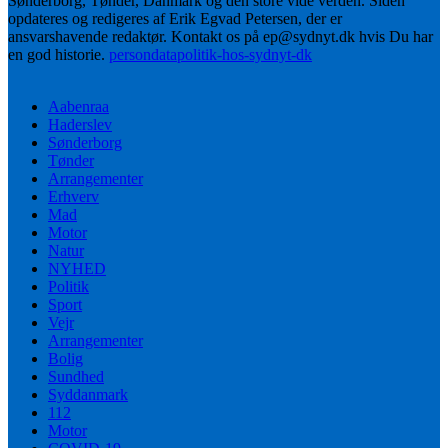
Sønderborg, Tønder, Danmark og den store vide verden. Siden
opdateres og redigeres af Erik Egvad Petersen, der er
ansvarshavende redaktør. Kontakt os på ep@sydnyt.dk hvis Du har
en god historie.
persondatapolitik-hos-sydnyt-dk
Aabenraa
Haderslev
Sønderborg
Tønder
Arrangementer
Erhverv
Mad
Motor
Natur
NYHED
Politik
Sport
Vejr
Arrangementer
Bolig
Sundhed
Syddanmark
112
Motor