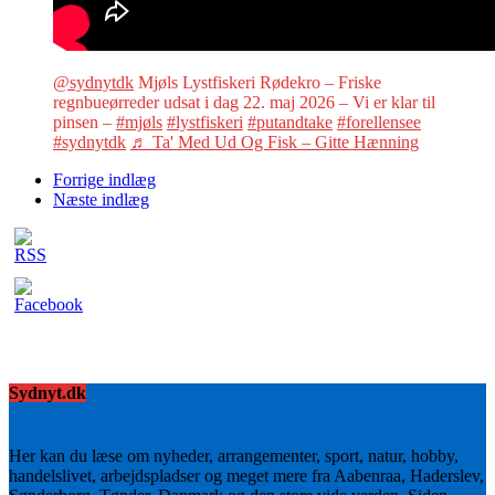
@sydnytdk
Mjøls Lystfiskeri Rødekro – Friske
regnbueørreder udsat i dag 22. maj 2026 – Vi er klar til
pinsen –
#mjøls
#lystfiskeri
#putandtake
#forellensee
#sydnytdk
♬ Ta' Med Ud Og Fisk – Gitte Hænning
Forrige indlæg
Næste indlæg
Sydnyt.dk
Her kan du læse om nyheder, arrangementer, sport, natur, hobby,
handelslivet, arbejdspladser og meget mere fra Aabenraa, Haderslev,