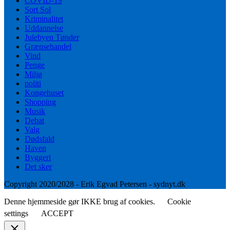
COVID-19
Sort Sol
Kriminalitet
Uddannelse
Julebyen Tønder
Grænsehandel
Vind
Penge
Miljø
politi
Kongehuset
Shopping
Musik
Debat
Valg
Dødsfald
Haven
Byggeri
Det sker
Copyright 2020/2028 - Erik Egvad Petersen - sydnyt.dk
Denne hjemmeside gør IKKE brug af cookies.
Cookie
settings
ACCEPT