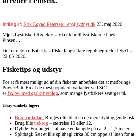
ørreder i Pinsen..
Indlæg af:
Erik Egvad Petersen - ep@sydnyt.dk
23. maj 2026
Mjøls Lystfiskeri Rødekro – Vi er klar til lystfiskerne i hele
Pinsen….
Der er netop udsat et læs friske fangstklare regnbueørreder i SØ1 –
22-05-2026.
Fisketips og udstyr
For at få mest muligt ud af din fisketur, anbefales det at medbringe
PowerBait. En af de mest populære varianter ved SØ1
er
Yellow
med garlic/hvidløg
, som mange lystfiskere sværger til.
Udstyrsanbefalinger:
Bombardaflåd:
Bruges ofte til at nå de mere dybtliggende fisk.
Brug lille
trekrog
– størrelse 10 eller 12.
Dybde: Forfanget skal have en længde på ca. 2 – 2,5 meter.
Splithagl: Sæt et lille splithagl cirka 30 cm oppe af linen for at