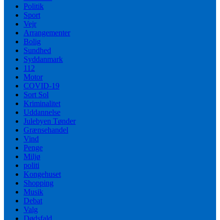
Politik
Sport
Vejr
Arrangementer
Bolig
Sundhed
Syddanmark
112
Motor
COVID-19
Sort Sol
Kriminalitet
Uddannelse
Julebyen Tønder
Grænsehandel
Vind
Penge
Miljø
politi
Kongehuset
Shopping
Musik
Debat
Valg
Dødsfald