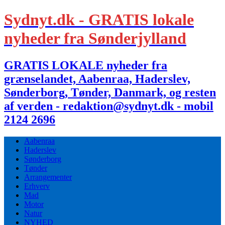
Sydnyt.dk - GRATIS lokale
nyheder fra Sønderjylland
GRATIS LOKALE nyheder fra
grænselandet, Aabenraa, Haderslev,
Sønderborg, Tønder, Danmark, og resten
af verden - redaktion@sydnyt.dk - mobil
2124 2696
Aabenraa
Haderslev
Sønderborg
Tønder
Arrangementer
Erhverv
Mad
Motor
Natur
NYHED