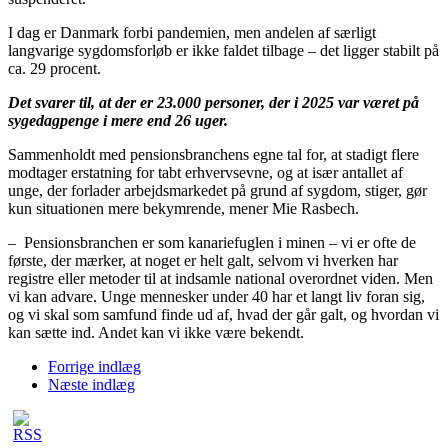
I dag er Danmark forbi pandemien, men andelen af særligt
langvarige sygdomsforløb er ikke faldet tilbage – det ligger stabilt på
ca. 29 procent.
Det svarer til, at der er 23.000 personer, der i 2025 var været på
sygedagpenge i mere end 26 uger.
Sammenholdt med pensionsbranchens egne tal for, at stadigt flere
modtager erstatning for tabt erhvervsevne, og at især antallet af
unge, der forlader arbejdsmarkedet på grund af sygdom, stiger, gør
kun situationen mere bekymrende, mener Mie Rasbech.
– Pensionsbranchen er som kanariefuglen i minen – vi er ofte de
første, der mærker, at noget er helt galt, selvom vi hverken har
registre eller metoder til at indsamle national overordnet viden. Men
vi kan advare. Unge mennesker under 40 har et langt liv foran sig,
og vi skal som samfund finde ud af, hvad der går galt, og hvordan vi
kan sætte ind. Andet kan vi ikke være bekendt.
Forrige indlæg
Næste indlæg