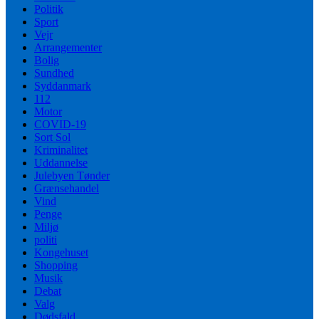
Politik
Sport
Vejr
Arrangementer
Bolig
Sundhed
Syddanmark
112
Motor
COVID-19
Sort Sol
Kriminalitet
Uddannelse
Julebyen Tønder
Grænsehandel
Vind
Penge
Miljø
politi
Kongehuset
Shopping
Musik
Debat
Valg
Dødsfald