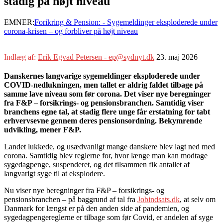
stadig på højt niveau
EMNER:
Forikring & Pension: - Sygemeldinger eksploderede under
corona-krisen – og forbliver på højt niveau
Indlæg af:
Erik Egvad Petersen - ep@sydnyt.dk
23. maj 2026
Danskernes langvarige sygemeldinger eksploderede under
COVID-nedlukningen, men tallet er aldrig faldet tilbage på
samme lave niveau som før corona. Det viser nye beregninger
fra F&P – forsikrings- og pensionsbranchen. Samtidig viser
branchens egne tal, at stadig flere unge får erstatning for tabt
erhvervsevne gennem deres pensionsordning. Bekymrende
udvikling, mener F&P.
Landet lukkede, og usædvanligt mange danskere blev lagt ned med
corona. Samtidig blev reglerne for, hvor længe man kan modtage
sygedagpenge, suspenderet, og det tilsammen fik antallet af
langvarigt syge til at eksplodere.
Nu viser nye beregninger fra F&P – forsikrings- og
pensionsbranchen – på baggrund af tal fra
Jobindsats.dk
, at selv om
Danmark for længst er på den anden side af pandemien, og
sygedagpengereglerne er tilbage som før Covid, er andelen af syge