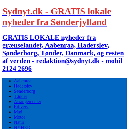
Sydnyt.dk - GRATIS lokale
nyheder fra Sønderjylland
GRATIS LOKALE nyheder fra
grænselandet, Aabenraa, Haderslev,
Sønderborg, Tønder, Danmark, og resten
af verden - redaktion@sydnyt.dk - mobil
2124 2696
Aabenraa
Haderslev
Sønderborg
Tønder
Arrangementer
Erhverv
Mad
Motor
Natur
NYHED