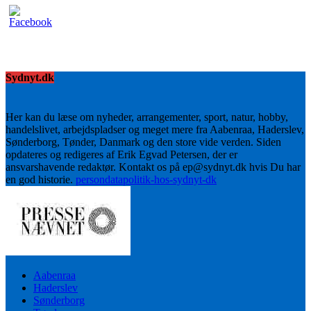
Sydnyt.dk
Her kan du læse om nyheder, arrangementer, sport, natur, hobby,
handelslivet, arbejdspladser og meget mere fra Aabenraa, Haderslev,
Sønderborg, Tønder, Danmark og den store vide verden. Siden
opdateres og redigeres af Erik Egvad Petersen, der er
ansvarshavende redaktør. Kontakt os på ep@sydnyt.dk hvis Du har
en god historie.
persondatapolitik-hos-sydnyt-dk
Aabenraa
Haderslev
Sønderborg