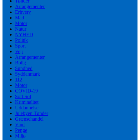
Tønder
Arrangementer
Erhverv
Mad
Motor
Natur
NYHED
Politik
Sport
Vejr
Arrangementer
Bolig
Sundhed
Syddanmark
112
Motor
COVID-19
Sort Sol
Kriminalitet
Uddannelse
Julebyen Tønder
Grænsehandel
Vind
Penge
Miljø