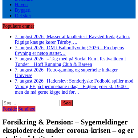
Haven
Byggeri
Det sker
Populære emner
7. august 2026
|
Masser af knallerter i Ravsted fredag aften:
Rigtige knægte kører Tårnby….
7. august 2026
|
DM i Ballonflyvning 2026 – Fredagens
flyvning er netop startet…
7. august 2026
|
– Tag med på Social Run i festivaltiden i
Tønder – Hoff Running Club & Bareen
7. august 2026
|
Retro-gaming og superhelte indtager
Universe
7. august 2026
|
Haderslev: Sønderjyske Fodbold spiller mod
Viborg FF på hjemmebane i dag – Fløjten lyder kl. 19.00 –
men du må gerne kigge ind før…
Søg
efter:
Forside
Sundhed
Forsikring & Pension: – Sygemeldinger
eksploderede under corona-krisen – og er