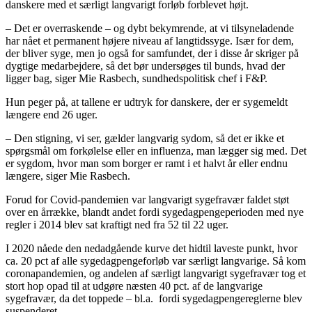
danskere med et særligt langvarigt forløb forblevet højt.
– Det er overraskende – og dybt bekymrende, at vi tilsyneladende
har nået et permanent højere niveau af langtidssyge. Især for dem,
der bliver syge, men jo også for samfundet, der i disse år skriger på
dygtige medarbejdere, så det bør undersøges til bunds, hvad der
ligger bag, siger Mie Rasbech, sundhedspolitisk chef i F&P.
Hun peger på, at tallene er udtryk for danskere, der er sygemeldt
længere end 26 uger.
– Den stigning, vi ser, gælder langvarig sydom, så det er ikke et
spørgsmål om forkølelse eller en influenza, man lægger sig med. Det
er sygdom, hvor man som borger er ramt i et halvt år eller endnu
længere, siger Mie Rasbech.
Forud for Covid-pandemien var langvarigt sygefravær faldet støt
over en årrække, blandt andet fordi sygedagpengeperioden med nye
regler i 2014 blev sat kraftigt ned fra 52 til 22 uger.
I 2020 nåede den nedadgående kurve det hidtil laveste punkt, hvor
ca. 20 pct af alle sygedagpengeforløb var særligt langvarige. Så kom
coronapandemien, og andelen af særligt langvarigt sygefravær tog et
stort hop opad til at udgøre næsten 40 pct. af de langvarige
sygefravær, da det toppede – bl.a. fordi sygedagpengereglerne blev
suspenderet.