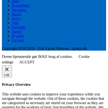
politi
Kongehuset
Shopping
Musik
Debat
Valg
Dødsfald
Haven
Byggeri
Det sker
Copyright 2020/2028 - Erik Egvad Petersen - sydnyt.dk
Denne hjemmeside gør IKKE brug af cookies.
Cookie
settings
ACCEPT
Luk
Privacy Overview
This website uses cookies to improve your experience while you
navigate through the website. Out of these cookies, the cookies that
are categorized as necessary are stored on your browser as they are
essential for the working of basic functionalities of the website. We