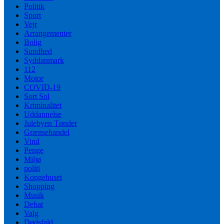
Politik
Sport
Vejr
Arrangementer
Bolig
Sundhed
Syddanmark
112
Motor
COVID-19
Sort Sol
Kriminalitet
Uddannelse
Julebyen Tønder
Grænsehandel
Vind
Penge
Miljø
politi
Kongehuset
Shopping
Musik
Debat
Valg
Dødsfald