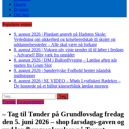
Haven
Byggeri
Det sker
Populære emner
9. august 2026
|
Planlagt angreb på Hadsten Skole:
Vejledning om sikkerhed og kriseberedskab til skoler og
uddannelsessteder – Alle skal være på forkant
8. august 2026
|
Voksen ulv viste tænder til til løber i fredags
– Advarsel! Bliv væk fra området
8. august 2026
|
DM i Ballonflyvning – Lørdag aften går
starten fra Gram Slot
8. august 2026
|
Sønderjyske Fodbold henter islandsk
midtstopper
8. august 2026
|
SE VIDEO – Mjøls Lystfiskeri Rødekro –
De huggede på et billigt kineserblink lørdag morgen
Søg
efter:
Forside
Arrangementer
– Tag til Tønder på Grundlovsdag fredag
den 5. juni 2026 – shop farsdags-gaven og