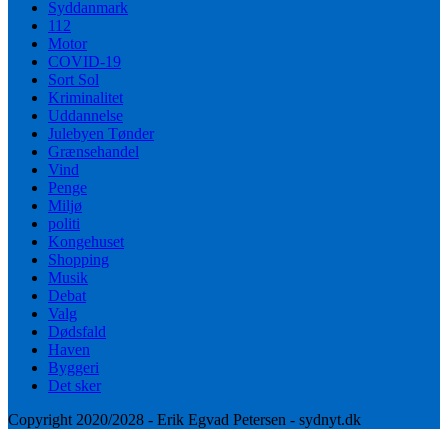
Syddanmark
112
Motor
COVID-19
Sort Sol
Kriminalitet
Uddannelse
Julebyen Tønder
Grænsehandel
Vind
Penge
Miljø
politi
Kongehuset
Shopping
Musik
Debat
Valg
Dødsfald
Haven
Byggeri
Det sker
Copyright 2020/2028 - Erik Egvad Petersen - sydnyt.dk