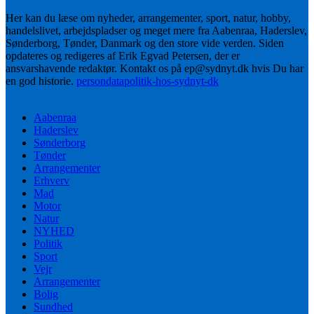
Her kan du læse om nyheder, arrangementer, sport, natur, hobby,
handelslivet, arbejdspladser og meget mere fra Aabenraa, Haderslev,
Sønderborg, Tønder, Danmark og den store vide verden. Siden
opdateres og redigeres af Erik Egvad Petersen, der er
ansvarshavende redaktør. Kontakt os på ep@sydnyt.dk hvis Du har
en god historie.
persondatapolitik-hos-sydnyt-dk
Aabenraa
Haderslev
Sønderborg
Tønder
Arrangementer
Erhverv
Mad
Motor
Natur
NYHED
Politik
Sport
Vejr
Arrangementer
Bolig
Sundhed