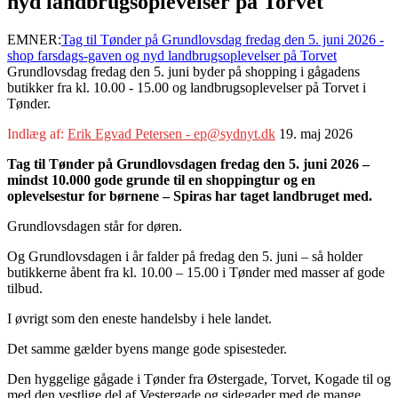
nyd landbrugsoplevelser på Torvet
EMNER:
Tag til Tønder på Grundlovsdag fredag den 5. juni 2026 -
shop farsdags-gaven og nyd landbrugsoplevelser på Torvet
Grundlovsdag fredag den 5. juni byder på shopping i gågadens
butikker fra kl. 10.00 - 15.00 og landbrugsoplevelser på Torvet i
Tønder.
Indlæg af:
Erik Egvad Petersen - ep@sydnyt.dk
19. maj 2026
Tag til Tønder på Grundlovsdagen fredag den 5. juni 2026 –
mindst 10.000 gode grunde til en shoppingtur og en
oplevelsestur for børnene – Spiras har taget landbruget med.
Grundlovsdagen står for døren.
Og Grundlovsdagen i år falder på fredag den 5. juni – så holder
butikkerne åbent fra kl. 10.00 – 15.00 i Tønder med masser af gode
tilbud.
I øvrigt som den eneste handelsby i hele landet.
Det samme gælder byens mange gode spisesteder.
Den hyggelige gågade i Tønder fra Østergade, Torvet, Kogade til og
med den vestlige del af Vestergade og sidegader med de mange