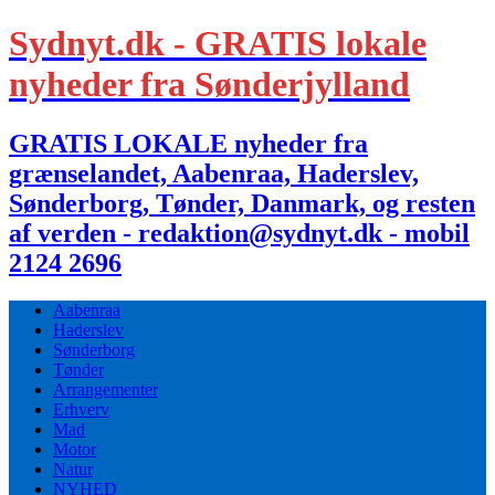
Sydnyt.dk - GRATIS lokale
nyheder fra Sønderjylland
GRATIS LOKALE nyheder fra
grænselandet, Aabenraa, Haderslev,
Sønderborg, Tønder, Danmark, og resten
af verden - redaktion@sydnyt.dk - mobil
2124 2696
Aabenraa
Haderslev
Sønderborg
Tønder
Arrangementer
Erhverv
Mad
Motor
Natur
NYHED