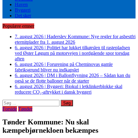
Haven
Byggeri
Det sker
Populære emner
7. august 2026
|
Haderslev Kommune: Nye regler for asbestfri
eternitplader fra 1. august 2026
6. august 2026
|
Politiet har lukket tilkørslen til rastepladsen
ved Øster Løgum på motorvejen i nordgående spor torsdag
aften
6. august 2026
|
Forurening på Cheminovas gamle
fabriksgrund bliver nu indkapslet
6. august 2026
|
DM i Ballonflyvning 2026 – Sådan kan du
også se de flotte balloner når de starter
6. august 2026
|
Byggeri: Biokul i letklinkerblokke skal
reducere CO₂-aftrykket i dansk byggeri
Søg
efter:
Forside
Tønder
Tønder Kommune: Nu skal
kæmpebjørnekloen bekæmpes