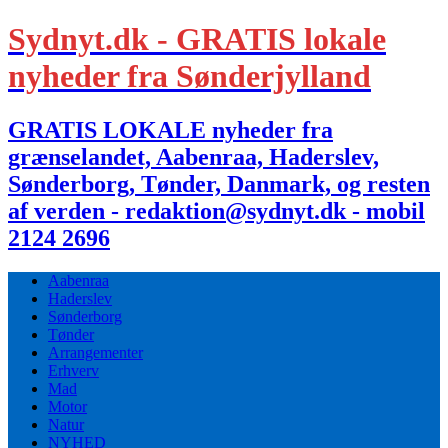
Sydnyt.dk - GRATIS lokale
nyheder fra Sønderjylland
GRATIS LOKALE nyheder fra
grænselandet, Aabenraa, Haderslev,
Sønderborg, Tønder, Danmark, og resten
af verden - redaktion@sydnyt.dk - mobil
2124 2696
Aabenraa
Haderslev
Sønderborg
Tønder
Arrangementer
Erhverv
Mad
Motor
Natur
NYHED