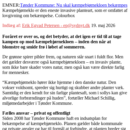
EMNER:
Tønder Kommune: Nu skal kæmpebjørnekloen bekæmpes
Kæmpebjørneklo er den eneste invasive planteart, som er omfattet af
lovgivning om bekæmpelse. Colourbox
Indlæg af:
Erik Egvad Petersen - ep@sydnyt.dk
19. maj 2026
Foråret er over os, og det betyder, at det igen er tid til at tage
kampen op mod kæmpebjørnekloen – inden den når at
blomstre og smide frø i løbet af sommeren.
De grønne spirer pibler frem, og naturen står snart i fuldt flor. Men
det gælder desværre også kæmpebjørnekloen – en invasiv plante,
som ikke bare skader vores natur, men også kan være direkte farlig
for mennesker.
“Kæmpebjørneklo hører ikke hjemme i den danske natur. Den
vokser voldsomt, spreder sig hurtigt og skubber andre planter væk.
Samtidig er den kendt for sin farlige plantesaft, som i sollys kan give
alvorlige forbrændinger på huden”, fortæller Michael Schillig,
miljømedarbejder i Tønder Kommune.
Fælles ansvar – privat og offentligt
Siden 2008 har Tønder Kommune haft en indsatsplan for
bekæmpelse af kæmpebjørneklo. Planen gælder både kommunale
og private arealer og har til formål at forhindre, at planten breder sig