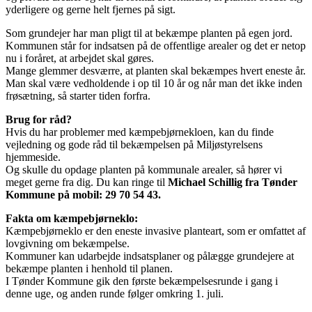
yderligere og gerne helt fjernes på sigt.
Som grundejer har man pligt til at bekæmpe planten på egen jord.
Kommunen står for indsatsen på de offentlige arealer og det er netop
nu i foråret, at arbejdet skal gøres.
Mange glemmer desværre, at planten skal bekæmpes hvert eneste år.
Man skal være vedholdende i op til 10 år og når man det ikke inden
frøsætning, så starter tiden forfra.
Brug for råd?
Hvis du har problemer med kæmpebjørnekloen, kan du finde
vejledning og gode råd til bekæmpelsen på Miljøstyrelsens
hjemmeside.
Og skulle du opdage planten på kommunale arealer, så hører vi
meget gerne fra dig. Du kan ringe til
Michael Schillig fra Tønder
Kommune på mobil: 29 70 54 43.
Fakta om kæmpebjørneklo:
Kæmpebjørneklo er den eneste invasive planteart, som er omfattet af
lovgivning om bekæmpelse.
Kommuner kan udarbejde indsatsplaner og pålægge grundejere at
bekæmpe planten i henhold til planen.
I Tønder Kommune gik den første bekæmpelsesrunde i gang i
denne uge, og anden runde følger omkring 1. juli.