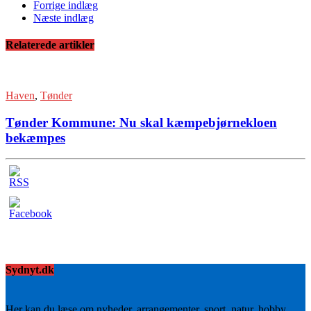
Forrige indlæg
Næste indlæg
Relaterede artikler
Haven
,
Tønder
Tønder Kommune: Nu skal kæmpebjørnekloen
bekæmpes
Sydnyt.dk
Her kan du læse om nyheder, arrangementer, sport, natur, hobby,