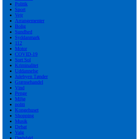
Politik
Sport
Vejr
Arrangementer
Bolig
Sundhed
Syddanmark
112
Motor
COVID-19
Sort Sol
Kriminalitet
Uddannelse
Julebyen Tønder
Grænsehandel
Vind
Penge
Miljø
politi
Kongehuset
Shopping
Musik
Debat
Valg
Dødsfald