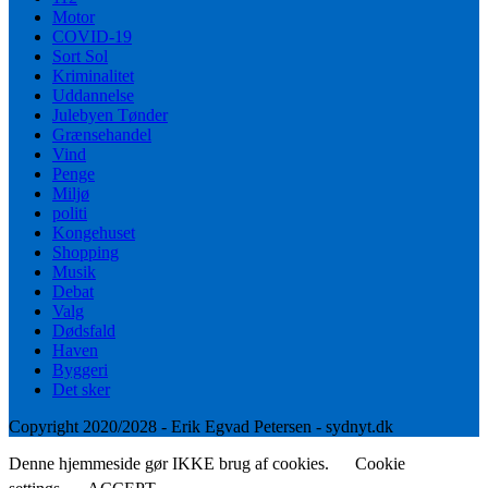
Motor
COVID-19
Sort Sol
Kriminalitet
Uddannelse
Julebyen Tønder
Grænsehandel
Vind
Penge
Miljø
politi
Kongehuset
Shopping
Musik
Debat
Valg
Dødsfald
Haven
Byggeri
Det sker
Copyright 2020/2028 - Erik Egvad Petersen - sydnyt.dk
Denne hjemmeside gør IKKE brug af cookies.
Cookie