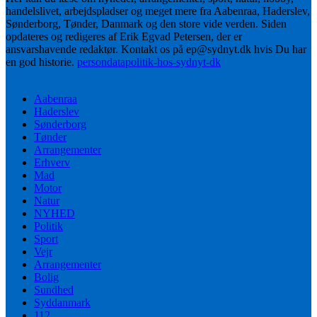
handelslivet, arbejdspladser og meget mere fra Aabenraa, Haderslev,
Sønderborg, Tønder, Danmark og den store vide verden. Siden
opdateres og redigeres af Erik Egvad Petersen, der er
ansvarshavende redaktør. Kontakt os på ep@sydnyt.dk hvis Du har
en god historie.
persondatapolitik-hos-sydnyt-dk
Aabenraa
Haderslev
Sønderborg
Tønder
Arrangementer
Erhverv
Mad
Motor
Natur
NYHED
Politik
Sport
Vejr
Arrangementer
Bolig
Sundhed
Syddanmark
112