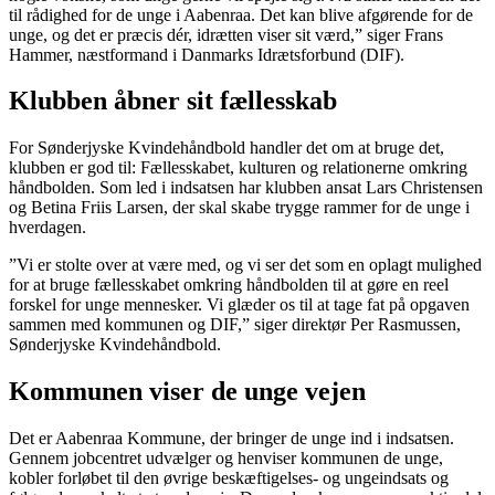
til rådighed for de unge i Aabenraa. Det kan blive afgørende for de
unge, og det er præcis dér, idrætten viser sit værd,” siger Frans
Hammer, næstformand i Danmarks Idrætsforbund (DIF).
Klubben åbner sit fællesskab
For Sønderjyske Kvindehåndbold handler det om at bruge det,
klubben er god til: Fællesskabet, kulturen og relationerne omkring
håndbolden. Som led i indsatsen har klubben ansat Lars Christensen
og Betina Friis Larsen, der skal skabe trygge rammer for de unge i
hverdagen.
”Vi er stolte over at være med, og vi ser det som en oplagt mulighed
for at bruge fællesskabet omkring håndbolden til at gøre en reel
forskel for unge mennesker. Vi glæder os til at tage fat på opgaven
sammen med kommunen og DIF,” siger direktør Per Rasmussen,
Sønderjyske Kvindehåndbold.
Kommunen viser de unge vejen
Det er Aabenraa Kommune, der bringer de unge ind i indsatsen.
Gennem jobcentret udvælger og henviser kommunen de unge,
kobler forløbet til den øvrige beskæftigelses- og ungeindsats og