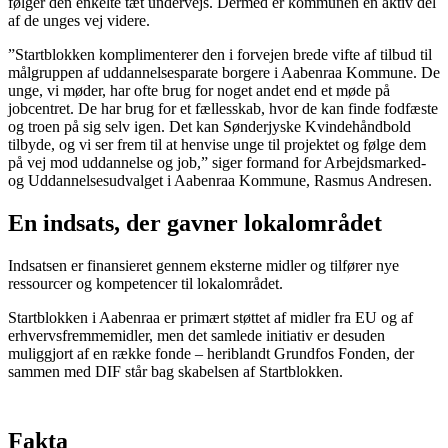
følger den enkelte tæt undervejs. Dermed er kommunen en aktiv del
af de unges vej videre.
”Startblokken komplimenterer den i forvejen brede vifte af tilbud til
målgruppen af uddannelsesparate borgere i Aabenraa Kommune. De
unge, vi møder, har ofte brug for noget andet end et møde på
jobcentret. De har brug for et fællesskab, hvor de kan finde fodfæste
og troen på sig selv igen. Det kan Sønderjyske Kvindehåndbold
tilbyde, og vi ser frem til at henvise unge til projektet og følge dem
på vej mod uddannelse og job,” siger formand for Arbejdsmarked-
og Uddannelsesudvalget i Aabenraa Kommune, Rasmus Andresen.
En indsats, der gavner lokalområdet
Indsatsen er finansieret gennem eksterne midler og tilfører nye
ressourcer og kompetencer til lokalområdet.
Startblokken i Aabenraa er primært støttet af midler fra EU og af
erhvervsfremmemidler, men det samlede initiativ er desuden
muliggjort af en række fonde – heriblandt Grundfos Fonden, der
sammen med DIF står bag skabelsen af Startblokken.
Fakta