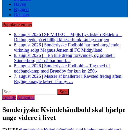
Haven
Byggeri
Det sker
Populære emner
8. august 2026
|
SE VIDEO – Mjøls Lystfiskeri Rødekro –
De huggede på et billigt kineserblink lørdag morgen
8. august 2026
|
Sønderjyske Fodbold har med omgående
virkning solgt Magnus Jensen til FC Midtjylland.
8. august 2026
|
– En lille dreng forsvinder, og politiet i
Sønderborg står på bar bund…
8. august 2026
|
Sønderjyske Fodbold: – Tag med til
udebanekamp mod Brøndby for kun kr. 250,-
7. august 2026
|
Masser af knallerter i Ravsted fredag aften:
Rigtige knægte kører Tårnby….
Søg
efter:
Forside
Aabenraa
Sønderjyske Kvindehåndbold skal hjælpe
unge videre i livet
EMNER:
Sønderjyske Kvindehåndbold skal hjælpe unge videre i