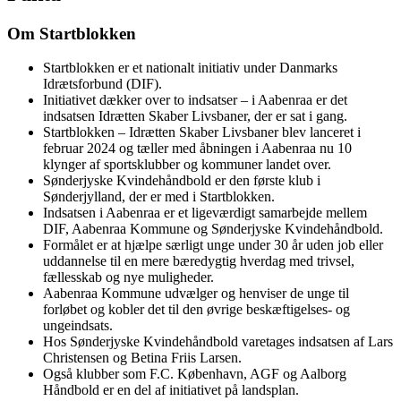
Om Startblokken
Startblokken er et nationalt initiativ under Danmarks
Idrætsforbund (DIF).
Initiativet dækker over to indsatser – i Aabenraa er det
indsatsen Idrætten Skaber Livsbaner, der er sat i gang.
Startblokken – Idrætten Skaber Livsbaner blev lanceret i
februar 2024 og tæller med åbningen i Aabenraa nu 10
klynger af sportsklubber og kommuner landet over.
Sønderjyske Kvindehåndbold er den første klub i
Sønderjylland, der er med i Startblokken.
Indsatsen i Aabenraa er et ligeværdigt samarbejde mellem
DIF, Aabenraa Kommune og Sønderjyske Kvindehåndbold.
Formålet er at hjælpe særligt unge under 30 år uden job eller
uddannelse til en mere bæredygtig hverdag med trivsel,
fællesskab og nye muligheder.
Aabenraa Kommune udvælger og henviser de unge til
forløbet og kobler det til den øvrige beskæftigelses- og
ungeindsats.
Hos Sønderjyske Kvindehåndbold varetages indsatsen af Lars
Christensen og Betina Friis Larsen.
Også klubber som F.C. København, AGF og Aalborg
Håndbold er en del af initiativet på landsplan.