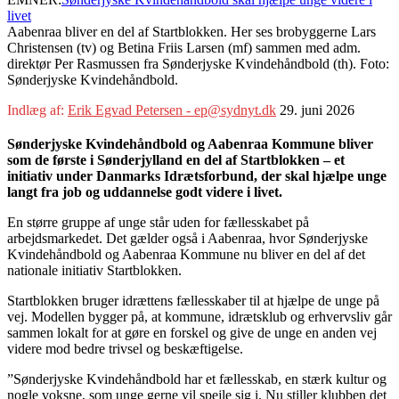
livet
Aabenraa bliver en del af Startblokken. Her ses brobyggerne Lars
Christensen (tv) og Betina Friis Larsen (mf) sammen med adm.
direktør Per Rasmussen fra Sønderjyske Kvindehåndbold (th). Foto:
Sønderjyske Kvindehåndbold.
Indlæg af:
Erik Egvad Petersen - ep@sydnyt.dk
29. juni 2026
Sønderjyske Kvindehåndbold og Aabenraa Kommune bliver
som de første i Sønderjylland en del af Startblokken – et
initiativ under Danmarks Idrætsforbund, der skal hjælpe unge
langt fra job og uddannelse godt videre i livet.
En større gruppe af unge står uden for fællesskabet på
arbejdsmarkedet. Det gælder også i Aabenraa, hvor Sønderjyske
Kvindehåndbold og Aabenraa Kommune nu bliver en del af det
nationale initiativ Startblokken.
Startblokken bruger idrættens fællesskaber til at hjælpe de unge på
vej. Modellen bygger på, at kommune, idrætsklub og erhvervsliv går
sammen lokalt for at gøre en forskel og give de unge en anden vej
videre mod bedre trivsel og beskæftigelse.
”Sønderjyske Kvindehåndbold har et fællesskab, en stærk kultur og
nogle voksne, som unge gerne vil spejle sig i. Nu stiller klubben det