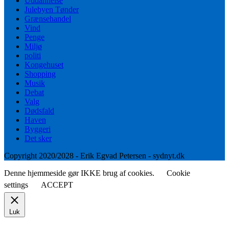
Uddannelse
Julebyen Tønder
Grænsehandel
Vind
Penge
Miljø
politi
Kongehuset
Shopping
Musik
Debat
Valg
Dødsfald
Haven
Byggeri
Det sker
Copyright 2020/2028 - Erik Egvad Petersen - sydnyt.dk
Denne hjemmeside gør IKKE brug af cookies.
Cookie
settings
ACCEPT
Luk