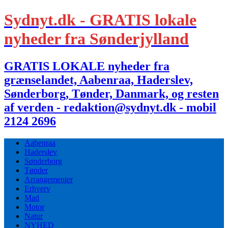
Sydnyt.dk - GRATIS lokale
nyheder fra Sønderjylland
GRATIS LOKALE nyheder fra
grænselandet, Aabenraa, Haderslev,
Sønderborg, Tønder, Danmark, og resten
af verden - redaktion@sydnyt.dk - mobil
2124 2696
Aabenraa
Haderslev
Sønderborg
Tønder
Arrangementer
Erhverv
Mad
Motor
Natur
NYHED