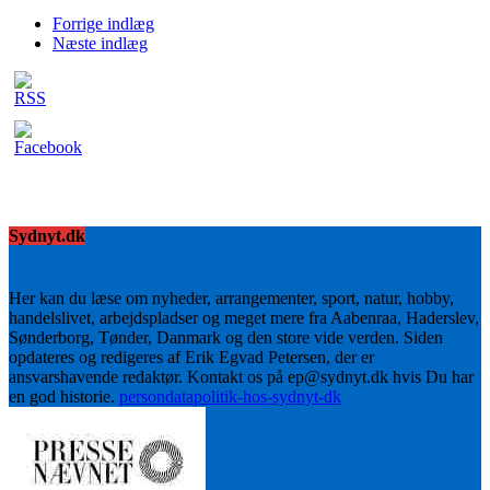
Forrige indlæg
Næste indlæg
Sydnyt.dk
Her kan du læse om nyheder, arrangementer, sport, natur, hobby,
handelslivet, arbejdspladser og meget mere fra Aabenraa, Haderslev,
Sønderborg, Tønder, Danmark og den store vide verden. Siden
opdateres og redigeres af Erik Egvad Petersen, der er
ansvarshavende redaktør. Kontakt os på ep@sydnyt.dk hvis Du har
en god historie.
persondatapolitik-hos-sydnyt-dk