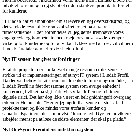
udviklet forretningen og skabt et endnu stærkere produkt til fordel
for kunderne.
“I Lindab har vi ambitioner om at levere en høj overskudsgrad, og
det samlede resultat for regnskabsåret er tæt på at være
tilfredsstillende. I den forbindelse vil jeg gerne fremhæve vores
engagerede og kompetente medarbejderes indsats – de kæmper
virkelig for kunderne og for at vi kan lykkes med alt det, vil vil her i
Lindab,” udtaler adm. direktør Heino Juhl.
Nyt IT-system har givet udfordringer
Et af de projekter der har krævet mange ressourcer det seneste
stykke tid er implementeringen af et nyt IT-system i Lindab Profil.
Da der var behov for at strømline de enkelte forretningsområder, har
Lindab Profil nu fået det samme system som øvrige enheder i
koncernen, hvilket på sigt både vil styrke driften og minimere
digitale risici. Det har dog ikke været en helt gnidningsfri overgang,
erkender Heino Juhl: “Her er jeg nødt til at sende en stor tak til
projektteamet og ikke mindst vores trofaste kunder og
samarbejdspartnere, der har udvist tålmodighed. Dygtige udviklere
arbejder intenst på at løse de sidste elementer, der skal på plads.”
Nyt OneSync: Fremtidens indeklima-system