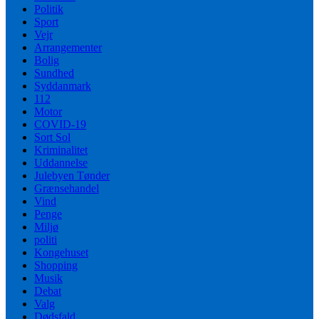
Politik
Sport
Vejr
Arrangementer
Bolig
Sundhed
Syddanmark
112
Motor
COVID-19
Sort Sol
Kriminalitet
Uddannelse
Julebyen Tønder
Grænsehandel
Vind
Penge
Miljø
politi
Kongehuset
Shopping
Musik
Debat
Valg
Dødsfald