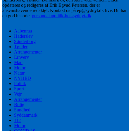
opdateres og redigeres af Erik Egvad Petersen, der er
ansvarshavende redaktør. Kontakt os på ep@sydnyt.dk hvis Du har
en god historie.
persondatapolitik-hos-sydnyt-dk
Aabenraa
Haderslev
Sønderborg
Tønder
Arrangementer
Erhverv
Mad
Motor
Natur
NYHED
Politik
Sport
Vejr
Arrangementer
Bolig
Sundhed
Syddanmark
112
Motor
COVID-19