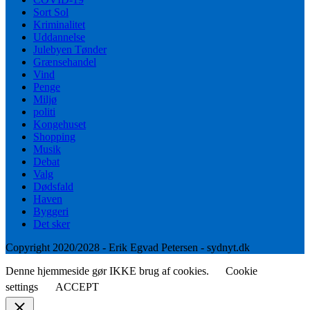
Sort Sol
Kriminalitet
Uddannelse
Julebyen Tønder
Grænsehandel
Vind
Penge
Miljø
politi
Kongehuset
Shopping
Musik
Debat
Valg
Dødsfald
Haven
Byggeri
Det sker
Copyright 2020/2028 - Erik Egvad Petersen - sydnyt.dk
Denne hjemmeside gør IKKE brug af cookies.
Cookie
settings
ACCEPT