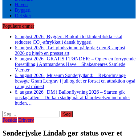
Haven
Byggeri
Det sker
Populære emner
6. august 2026
|
Byggeri: Biokul i letklinkerblokke skal
reducere CO₂-aftrykket i dansk byggeri
6. august 2026
|
Tæl pindsvin nu på lørdag den 8. august
2026 og hjælp en presset art
6. august 2026
|
GRATIS I TØNDER: – Oplev en forrygende
forestilling i Amtmandens Have – Shakespeares Samlede
Værker
6. august 2026
|
Museum Sønderjylland: – Rekordmange
besøgte Gram Lergrav i juli og det er fortsat en attraktion også
i august måned
6. august 2026
|
DM i Ballonflyvning 2026 – Starten gik
onsdag aften – Du kan stadig når at få oplevelsen ind under
huden…
Søg
efter:
Forside
Erhverv
Sønderjyske Lindab gør status over et