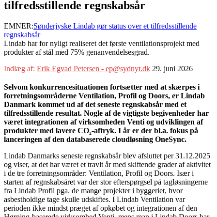
tilfredsstillende regnskabsår
EMNER:
Sønderjyske Lindab gør status over et tilfredsstillende
regnskabsår
Lindab har for nyligt realiseret det første ventilationsprojekt med
produkter af stål med 75% genanvendelsesgrad.
Indlæg af:
Erik Egvad Petersen - ep@sydnyt.dk
29. juni 2026
Selvom konkurrencesituationen fortsætter med at skærpes i
forretningsområderne Ventilation, Profil og Doors, er Lindab
Danmark kommet ud af det seneste regnskabsår med et
tilfredsstillende resultat. Nogle af de vigtigste begivenheder har
været integrationen af virksomheden Venti og udviklingen af
produkter med lavere CO₂-aftryk. I år er der bl.a. fokus på
lanceringen af den databaserede cloudløsning OneSync.
Lindab Danmarks seneste regnskabsår blev afsluttet per 31.12.2025
og viser, at det har været et travlt år med skiftende grader af aktivitet
i de tre forretningsområder: Ventilation, Profil og Doors. Især i
starten af regnskabsåret var der stor efterspørgsel på tagløsningerne
fra Lindab Profil pga. de mange projekter i byggeriet, hvor
asbestholdige tage skulle udskiftes. I Lindab Ventilation var
perioden ikke mindst præget af opkøbet og integrationen af den
Hørning-baserede virksomhed Venti, mens man i Lindab Doors har