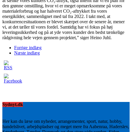
at sænke vores kunders CO₂-aftryk, også internt har vi en plan for
den grønne omstilling, hvor vi er meget opmærksomme på vores
materialeforbrug og har halveret CO₂-aftrykket fra vores
energikilder, sammenlignet med tal fra 2022. I takt med, at
konkurrencesituationen er blevet skærpet over de senere år, mener
vi, at det tæller til vores fordel. Samtidig har vi fokus på høj
leveringssikkerhed og på at yde vores kunder den bedst tænkelige
rådgivning hele vejen gennem projektet,” siger Heino Juhl.
Forrige indlæg
Næste indlæg
Sydnyt.dk
Her kan du læse om nyheder, arrangementer, sport, natur, hobby,
handelslivet, arbejdspladser og meget mere fra Aabenraa, Haderslev,
Sønderborg, Tønder, Danmark og den store vide verden. Siden