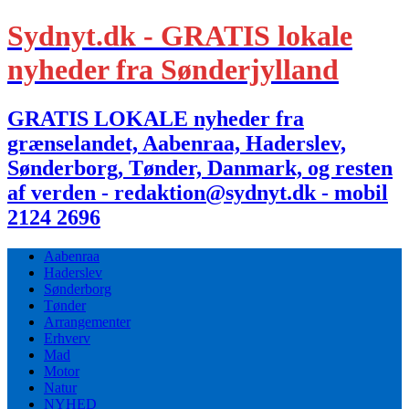
Sydnyt.dk - GRATIS lokale
nyheder fra Sønderjylland
GRATIS LOKALE nyheder fra
grænselandet, Aabenraa, Haderslev,
Sønderborg, Tønder, Danmark, og resten
af verden - redaktion@sydnyt.dk - mobil
2124 2696
Aabenraa
Haderslev
Sønderborg
Tønder
Arrangementer
Erhverv
Mad
Motor
Natur
NYHED