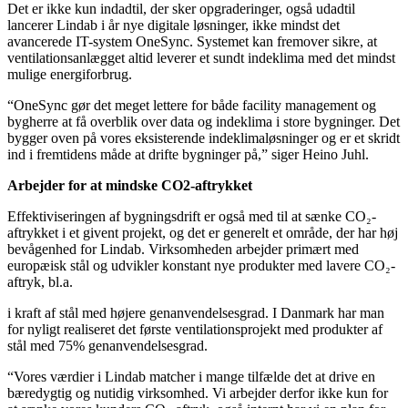
Det er ikke kun indadtil, der sker opgraderinger, også udadtil
lancerer Lindab i år nye digitale løsninger, ikke mindst det
avancerede IT-system OneSync. Systemet kan fremover sikre, at
ventilationsanlægget altid leverer et sundt indeklima med det mindst
mulige energiforbrug.
“OneSync gør det meget lettere for både facility management og
bygherre at få overblik over data og indeklima i store bygninger. Det
bygger oven på vores eksisterende indeklimaløsninger og er et skridt
ind i fremtidens måde at drifte bygninger på,” siger Heino Juhl.
Arbejder for at mindske CO2-aftrykket
Effektiviseringen af bygningsdrift er også med til at sænke CO₂-
aftrykket i et givent projekt, og det er generelt et område, der har høj
bevågenhed for Lindab. Virksomheden arbejder primært med
europæisk stål og udvikler konstant nye produkter med lavere CO₂-
aftryk, bl.a.
i kraft af stål med højere genanvendelsesgrad. I Danmark har man
for nyligt realiseret det første ventilationsprojekt med produkter af
stål med 75% genanvendelsesgrad.
“Vores værdier i Lindab matcher i mange tilfælde det at drive en
bæredygtig og nutidig virksomhed. Vi arbejder derfor ikke kun for