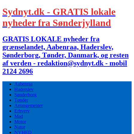
Sydnyt.dk - GRATIS lokale
nyheder fra Sønderjylland
GRATIS LOKALE nyheder fra
grænselandet, Aabenraa, Haderslev,
Sønderborg, Tønder, Danmark, og resten
af verden - redaktion@sydnyt.dk - mobil
2124 2696
Aabenraa
Haderslev
Sønderborg
Tønder
Arrangementer
Erhverv
Mad
Motor
Natur
NYHED