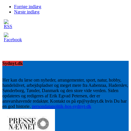
Forrige indlæg
Næste indlæg
Sydnyt.dk
Her kan du læse om nyheder, arrangementer, sport, natur, hobby,
handelslivet, arbejdspladser og meget mere fra Aabenraa, Haderslev,
Sønderborg, Tønder, Danmark og den store vide verden. Siden
opdateres og redigeres af Erik Egvad Petersen, der er
ansvarshavende redaktør. Kontakt os på ep@sydnyt.dk hvis Du har
en god historie.
persondatapolitik-hos-sydnyt-dk