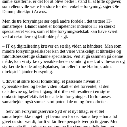
samle kræfterne, er det for at blive bedre i stand til at løfte opgaver,
som ellers ville være for store for den enkelte forsyning, siger Ole
Damm, direktør i Arwos.
Men de tre forsyninger ser også andre fordele i det tættere IT-
samarbejde. Blandt andet er kompetencer indenfor IT en stærkt
specialiseret viden, som et lille forsyningsselskab kan have svært
ved at rekruttere og fastholde på sigt.
– IT og digitalisering kræver en særlig viden at håndtere. Men som
mindre forsyningsselskaber kan det være vanskeligt at tiltrække og
fuldtidsbeskæftige sådanne specialister. Ved at gå sammen på denne
måde, kan vi styrke cybersikkerheden samtidig med, at vi bevarer og
styrker de lokale arbejdspladser, fortæller Trine Hadrup, adm.
direktør i Tønder Forsyning.
Udover at sikre lokal forankring, et passende niveau af
cybersikkerhed og bedre viden lokalt er det forventet, at den
datadrevne og fælles tilgang til driften vil resultere i en større
omkostningseffektivitet hos alle tre forsyninger. Derfor anses
samarbejdet også som et stort potentiale nu og fremadrettet.
– Selv om Forsyningsservice Syd er et nyt tiltag, er et tæt
samarbejde ikke noget nyt fænomen for os. Samarbejde har altid
givet os stor værdi, fordi vi får flere perspektiver på tingene. Men
netop dette tiltag giver os en ramme for stærkere udvikling i en