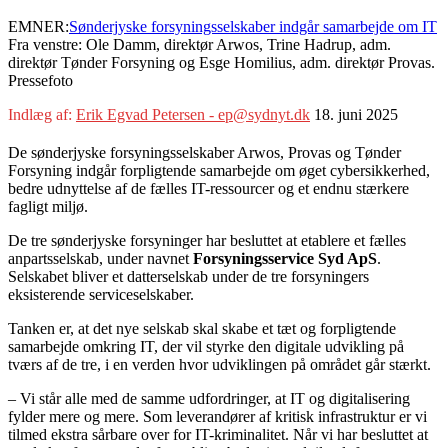
EMNER:
Sønderjyske forsyningsselskaber indgår samarbejde om IT
Fra venstre: Ole Damm, direktør Arwos, Trine Hadrup, adm.
direktør Tønder Forsyning og Esge Homilius, adm. direktør Provas.
Pressefoto
Indlæg af:
Erik Egvad Petersen - ep@sydnyt.dk
18. juni 2025
De sønderjyske forsyningsselskaber Arwos, Provas og Tønder
Forsyning indgår forpligtende samarbejde om øget cybersikkerhed,
bedre udnyttelse af de fælles IT-ressourcer og et endnu stærkere
fagligt miljø.
De tre sønderjyske forsyninger har besluttet at etablere et fælles
anpartsselskab, under navnet
Forsyningsservice Syd ApS
.
Selskabet bliver et datterselskab under de tre forsyningers
eksisterende serviceselskaber.
Tanken er, at det nye selskab skal skabe et tæt og forpligtende
samarbejde omkring IT, der vil styrke den digitale udvikling på
tværs af de tre, i en verden hvor udviklingen på området går stærkt.
– Vi står alle med de samme udfordringer, at IT og digitalisering
fylder mere og mere. Som leverandører af kritisk infrastruktur er vi
tilmed ekstra sårbare over for IT-kriminalitet. Når vi har besluttet at