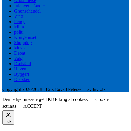
Uddannelse
Julebyen Tønder
Grænsehandel
Vind
Penge
Miljø
politi
Kongehuset
Shopping
Musik
Debat
Valg
Dødsfald
Haven
Byggeri
Det sker
Copyright 2020/2028 - Erik Egvad Petersen - sydnyt.dk
Denne hjemmeside gør IKKE brug af cookies.
Cookie
settings
ACCEPT
Luk