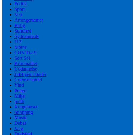
Politik
Sport
Vejr
Arrangementer
Bolig
Sundhed
Syddanmark
112
Motor
COVID-19
Sort Sol
Kriminalitet
Uddannelse
Julebyen Tønder
Grænsehandel
Vind
Penge
Miljø
politi
Kongehuset
Shopping
Musik
Debat
Valg
Dødsfald