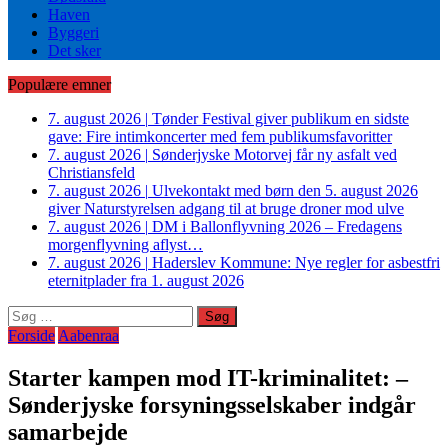
Haven
Byggeri
Det sker
Populære emner
7. august 2026
|
Tønder Festival giver publikum en sidste
gave: Fire intimkoncerter med fem publikumsfavoritter
7. august 2026
|
Sønderjyske Motorvej får ny asfalt ved
Christiansfeld
7. august 2026
|
Ulvekontakt med børn den 5. august 2026
giver Naturstyrelsen adgang til at bruge droner mod ulve
7. august 2026
|
DM i Ballonflyvning 2026 – Fredagens
morgenflyvning aflyst…
7. august 2026
|
Haderslev Kommune: Nye regler for asbestfri
eternitplader fra 1. august 2026
Søg
efter:
Forside
Aabenraa
Starter kampen mod IT-kriminalitet: –
Sønderjyske forsyningsselskaber indgår
samarbejde