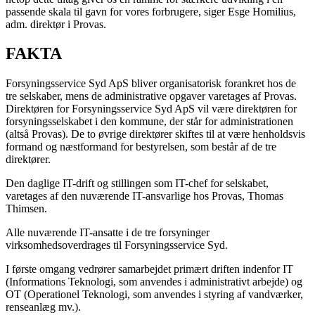
passende skala til gavn for vores forbrugere, siger Esge Homilius,
adm. direktør i Provas.
FAKTA
Forsyningsservice Syd ApS bliver organisatorisk forankret hos de
tre selskaber, mens de administrative opgaver varetages af Provas.
Direktøren for Forsyningsservice Syd ApS vil være direktøren for
forsyningsselskabet i den kommune, der står for administrationen
(altså Provas). De to øvrige direktører skiftes til at være henholdsvis
formand og næstformand for bestyrelsen, som består af de tre
direktører.
Den daglige IT-drift og stillingen som IT-chef for selskabet,
varetages af den nuværende IT-ansvarlige hos Provas, Thomas
Thimsen.
Alle nuværende IT-ansatte i de tre forsyninger
virksomhedsoverdrages til Forsyningsservice Syd.
I første omgang vedrører samarbejdet primært driften indenfor IT
(Informations Teknologi, som anvendes i administrativt arbejde) og
OT (Operationel Teknologi, som anvendes i styring af vandværker,
renseanlæg mv.).