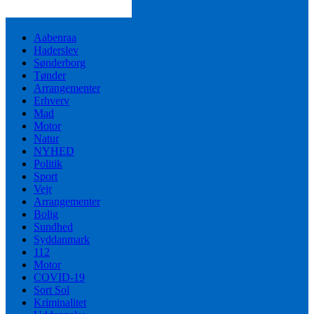
Aabenraa
Haderslev
Sønderborg
Tønder
Arrangementer
Erhverv
Mad
Motor
Natur
NYHED
Politik
Sport
Vejr
Arrangementer
Bolig
Sundhed
Syddanmark
112
Motor
COVID-19
Sort Sol
Kriminalitet