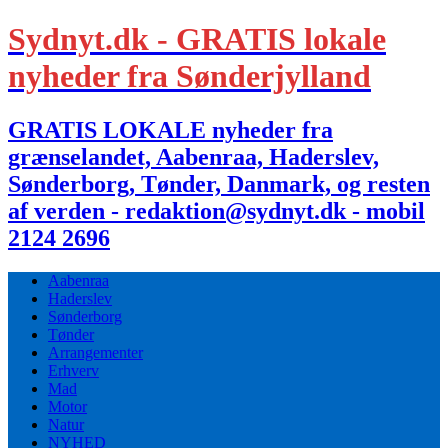
Sydnyt.dk - GRATIS lokale
nyheder fra Sønderjylland
GRATIS LOKALE nyheder fra
grænselandet, Aabenraa, Haderslev,
Sønderborg, Tønder, Danmark, og resten
af verden - redaktion@sydnyt.dk - mobil
2124 2696
Aabenraa
Haderslev
Sønderborg
Tønder
Arrangementer
Erhverv
Mad
Motor
Natur
NYHED