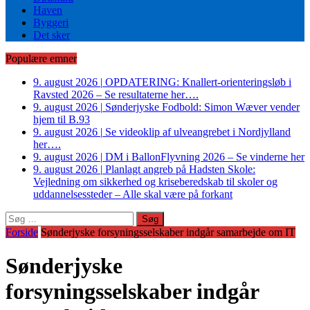
Haven
Byggeri
Det sker
Populære emner
9. august 2026
|
OPDATERING: Knallert-orienteringsløb i
Ravsted 2026 – Se resultaterne her….
9. august 2026
|
Sønderjyske Fodbold: Simon Wæver vender
hjem til B.93
9. august 2026
|
Se videoklip af ulveangrebet i Nordjylland
her….
9. august 2026
|
DM i BallonFlyvning 2026 – Se vinderne her
9. august 2026
|
Planlagt angreb på Hadsten Skole:
Vejledning om sikkerhed og kriseberedskab til skoler og
uddannelsessteder – Alle skal være på forkant
Søg
efter:
Forside
Sønderjyske forsyningsselskaber indgår samarbejde om IT
Sønderjyske
forsyningsselskaber indgår