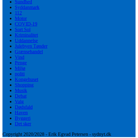
Sundhed
Syddanmark
112
Motor
COVID-19
Sort Sol
Kriminalitet
Uddannelse
Julebyen Tønder
Grænsehandel
Vind
Penge
Miljø
politi
Kongehuset
Shopping
Musik
Debat
Valg
Dødsfald
Haven
Byggeri
Det sker
Copyright 2020/2028 - Erik Egvad Petersen - sydnyt.dk