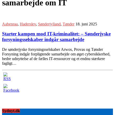
samarbejde om IT
Aabenraa
,
Haderslev
,
Sønderjylland
,
Tønder
18. juni 2025
Starter kampen mod IT-kriminalitet: – Sønderjyske
forsyningsselskaber indgår samarbejde
De sønderjyske forsyningsselskaber Arwos, Provas og Tønder
Forsyning indgår forpligtende samarbejde om øget cybersikkerhed,
bedre udnyttelse af de fælles IT-ressourcer og et endnu stærkere
fagligt…
Sydnyt.dk