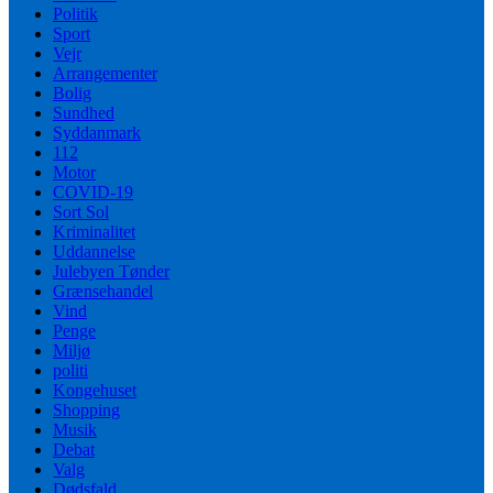
Politik
Sport
Vejr
Arrangementer
Bolig
Sundhed
Syddanmark
112
Motor
COVID-19
Sort Sol
Kriminalitet
Uddannelse
Julebyen Tønder
Grænsehandel
Vind
Penge
Miljø
politi
Kongehuset
Shopping
Musik
Debat
Valg
Dødsfald