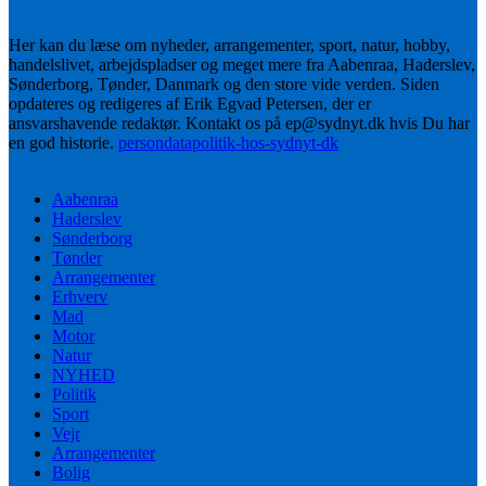
Her kan du læse om nyheder, arrangementer, sport, natur, hobby,
handelslivet, arbejdspladser og meget mere fra Aabenraa, Haderslev,
Sønderborg, Tønder, Danmark og den store vide verden. Siden
opdateres og redigeres af Erik Egvad Petersen, der er
ansvarshavende redaktør. Kontakt os på ep@sydnyt.dk hvis Du har
en god historie.
persondatapolitik-hos-sydnyt-dk
Aabenraa
Haderslev
Sønderborg
Tønder
Arrangementer
Erhverv
Mad
Motor
Natur
NYHED
Politik
Sport
Vejr
Arrangementer
Bolig