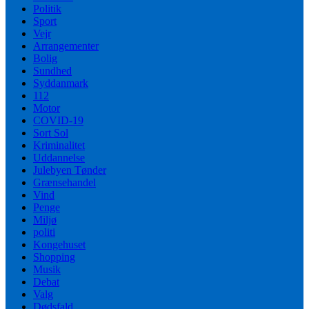
Politik
Sport
Vejr
Arrangementer
Bolig
Sundhed
Syddanmark
112
Motor
COVID-19
Sort Sol
Kriminalitet
Uddannelse
Julebyen Tønder
Grænsehandel
Vind
Penge
Miljø
politi
Kongehuset
Shopping
Musik
Debat
Valg
Dødsfald