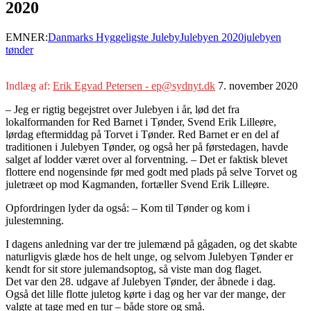
2020
EMNER:
Danmarks Hyggeligste Juleby
Julebyen 2020
julebyen
tønder
Indlæg af:
Erik Egvad Petersen - ep@sydnyt.dk
7. november 2020
– Jeg er rigtig begejstret over Julebyen i år, lød det fra
lokalformanden for Red Barnet i Tønder, Svend Erik Lilleøre,
lørdag eftermiddag på Torvet i Tønder. Red Barnet er en del af
traditionen i Julebyen Tønder, og også her på førstedagen, havde
salget af lodder været over al forventning. – Det er faktisk blevet
flottere end nogensinde før med godt med plads på selve Torvet og
juletræet op mod Kagmanden, fortæller Svend Erik Lilleøre.
Opfordringen lyder da også: – Kom til Tønder og kom i
julestemning.
I dagens anledning var der tre julemænd på gågaden, og det skabte
naturligvis glæde hos de helt unge, og selvom Julebyen Tønder er
kendt for sit store julemandsoptog, så viste man dog flaget.
Det var den 28. udgave af Julebyen Tønder, der åbnede i dag.
Også det lille flotte juletog kørte i dag og her var der mange, der
valgte at tage med en tur – både store og små.