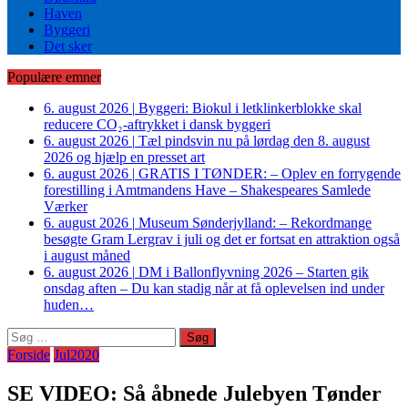
Haven
Byggeri
Det sker
Populære emner
6. august 2026
|
Byggeri: Biokul i letklinkerblokke skal
reducere CO₂-aftrykket i dansk byggeri
6. august 2026
|
Tæl pindsvin nu på lørdag den 8. august
2026 og hjælp en presset art
6. august 2026
|
GRATIS I TØNDER: – Oplev en forrygende
forestilling i Amtmandens Have – Shakespeares Samlede
Værker
6. august 2026
|
Museum Sønderjylland: – Rekordmange
besøgte Gram Lergrav i juli og det er fortsat en attraktion også
i august måned
6. august 2026
|
DM i Ballonflyvning 2026 – Starten gik
onsdag aften – Du kan stadig når at få oplevelsen ind under
huden…
Søg
efter:
Forside
Jul2020
SE VIDEO: Så åbnede Julebyen Tønder