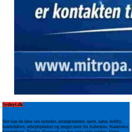
Sydnyt.dk
Her kan du læse om nyheder, arrangementer, sport, natur, hobby,
handelslivet, arbejdspladser og meget mere fra Aabenraa, Haderslev,
Sønderborg, Tønder, Danmark og den store vide verden. Siden