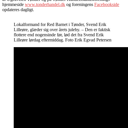
hjemmeside
www.tonderhandel.dk
og foreningens
Facebookside
opdateres dagligt.
Lokalformand for Red Barnet i Tønder, Svend Erik
Lilleøre, glæder sig over årets juleby. – Den er faktisk
flottere end nogensinde før, lød det fra Svend Erik
Lilleøre lørdag eftermiddag. Foto Erik Egvad Petersen