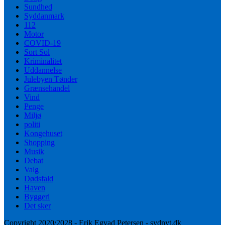
Sundhed
Syddanmark
112
Motor
COVID-19
Sort Sol
Kriminalitet
Uddannelse
Julebyen Tønder
Grænsehandel
Vind
Penge
Miljø
politi
Kongehuset
Shopping
Musik
Debat
Valg
Dødsfald
Haven
Byggeri
Det sker
Copyright 2020/2028 - Erik Egvad Petersen - sydnyt.dk