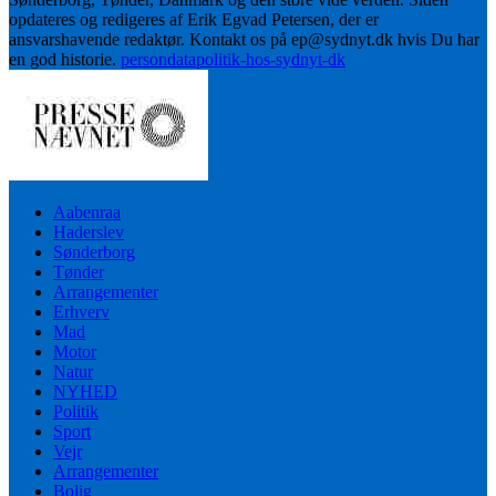
opdateres og redigeres af Erik Egvad Petersen, der er
ansvarshavende redaktør. Kontakt os på ep@sydnyt.dk hvis Du har
en god historie.
persondatapolitik-hos-sydnyt-dk
Aabenraa
Haderslev
Sønderborg
Tønder
Arrangementer
Erhverv
Mad
Motor
Natur
NYHED
Politik
Sport
Vejr
Arrangementer
Bolig