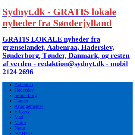
Sydnyt.dk - GRATIS lokale
nyheder fra Sønderjylland
GRATIS LOKALE nyheder fra
grænselandet, Aabenraa, Haderslev,
Sønderborg, Tønder, Danmark, og resten
af verden - redaktion@sydnyt.dk - mobil
2124 2696
Aabenraa
Haderslev
Sønderborg
Tønder
Arrangementer
Erhverv
Mad
Motor
Natur
NYHED