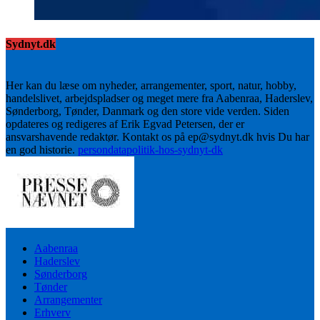
Sydnyt.dk
Her kan du læse om nyheder, arrangementer, sport, natur, hobby,
handelslivet, arbejdspladser og meget mere fra Aabenraa, Haderslev,
Sønderborg, Tønder, Danmark og den store vide verden. Siden
opdateres og redigeres af Erik Egvad Petersen, der er
ansvarshavende redaktør. Kontakt os på ep@sydnyt.dk hvis Du har
en god historie.
persondatapolitik-hos-sydnyt-dk
Aabenraa
Haderslev
Sønderborg
Tønder
Arrangementer
Erhverv