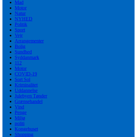
Mad
Motor
Natur
NYHED
Politik
Sport
Vejr
Arrangementer
Bolig
Sundhed
Syddanmark
112
Motor
COVID-19
Sort Sol
Kriminalitet
Uddannelse
Julebyen Tønder
Grænsehandel
Vind
Penge
Miljø
politi
Kongehuset
Shopping