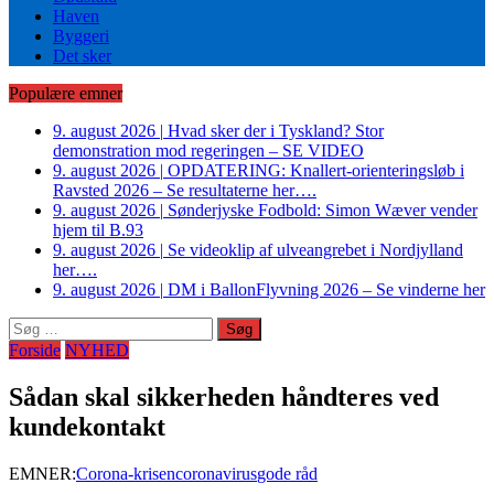
Haven
Byggeri
Det sker
Populære emner
9. august 2026
|
Hvad sker der i Tyskland? Stor
demonstration mod regeringen – SE VIDEO
9. august 2026
|
OPDATERING: Knallert-orienteringsløb i
Ravsted 2026 – Se resultaterne her….
9. august 2026
|
Sønderjyske Fodbold: Simon Wæver vender
hjem til B.93
9. august 2026
|
Se videoklip af ulveangrebet i Nordjylland
her….
9. august 2026
|
DM i BallonFlyvning 2026 – Se vinderne her
Søg
efter:
Forside
NYHED
Sådan skal sikkerheden håndteres ved
kundekontakt
EMNER:
Corona-krisen
coronavirus
gode råd