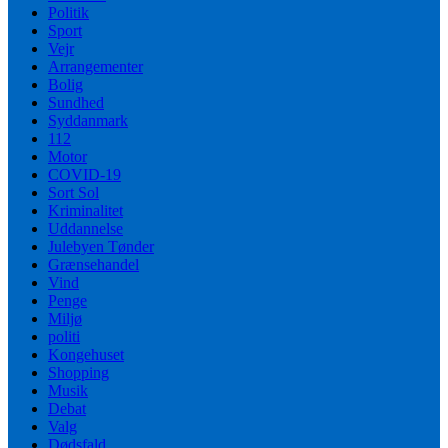
Politik
Sport
Vejr
Arrangementer
Bolig
Sundhed
Syddanmark
112
Motor
COVID-19
Sort Sol
Kriminalitet
Uddannelse
Julebyen Tønder
Grænsehandel
Vind
Penge
Miljø
politi
Kongehuset
Shopping
Musik
Debat
Valg
Dødsfald