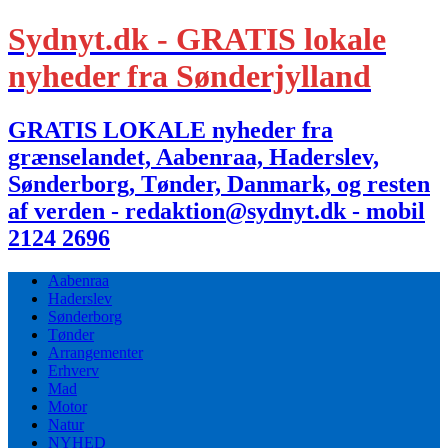
Sydnyt.dk - GRATIS lokale
nyheder fra Sønderjylland
GRATIS LOKALE nyheder fra
grænselandet, Aabenraa, Haderslev,
Sønderborg, Tønder, Danmark, og resten
af verden - redaktion@sydnyt.dk - mobil
2124 2696
Aabenraa
Haderslev
Sønderborg
Tønder
Arrangementer
Erhverv
Mad
Motor
Natur
NYHED