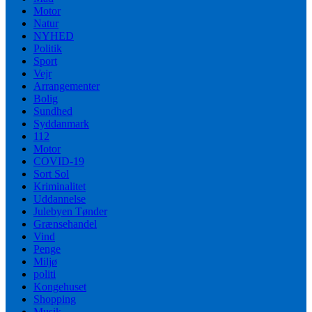
Motor
Natur
NYHED
Politik
Sport
Vejr
Arrangementer
Bolig
Sundhed
Syddanmark
112
Motor
COVID-19
Sort Sol
Kriminalitet
Uddannelse
Julebyen Tønder
Grænsehandel
Vind
Penge
Miljø
politi
Kongehuset
Shopping
Musik