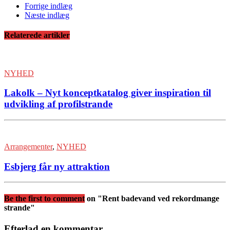
Forrige indlæg
Næste indlæg
Relaterede artikler
NYHED
Lakolk – Nyt konceptkatalog giver inspiration til
udvikling af profilstrande
Arrangementer
,
NYHED
Esbjerg får ny attraktion
Be the first to comment
on "Rent badevand ved rekordmange
strande"
Efterlad en kommentar