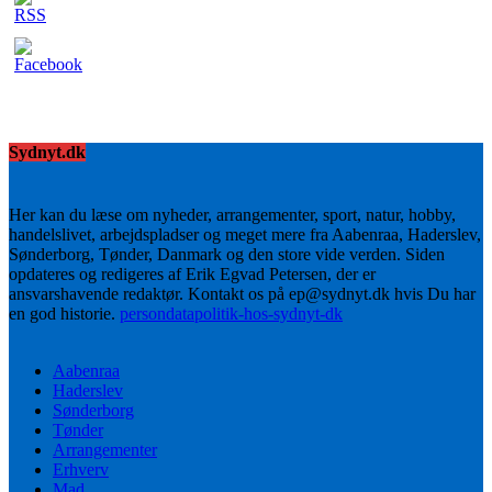
Sydnyt.dk
Her kan du læse om nyheder, arrangementer, sport, natur, hobby,
handelslivet, arbejdspladser og meget mere fra Aabenraa, Haderslev,
Sønderborg, Tønder, Danmark og den store vide verden. Siden
opdateres og redigeres af Erik Egvad Petersen, der er
ansvarshavende redaktør. Kontakt os på ep@sydnyt.dk hvis Du har
en god historie.
persondatapolitik-hos-sydnyt-dk
Aabenraa
Haderslev
Sønderborg
Tønder
Arrangementer
Erhverv
Mad