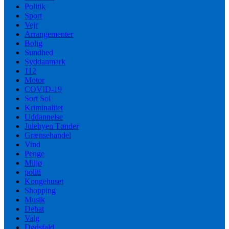
Politik
Sport
Vejr
Arrangementer
Bolig
Sundhed
Syddanmark
112
Motor
COVID-19
Sort Sol
Kriminalitet
Uddannelse
Julebyen Tønder
Grænsehandel
Vind
Penge
Miljø
politi
Kongehuset
Shopping
Musik
Debat
Valg
Dødsfald