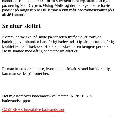
blandt de 10 lande har Danmark suverænt flest top-strande at byde
på, nemlig 903. Cypern, Østrig Malta og der indtager de tre første
pladser på ranglisten har til sammen kun målt badevandskvalitet på i
alt 461 strande.
Se efter skiltet
Kommunerne skal på skilte på stranden fraråde eller forbyde
badning, hvis stranden har dårligt badevand. Opnår en strand dårlig
kvalitet fem år i træk skal stranden lukkes for en længere periode.
De ni strande med dårlig badevandskvalitet er:
Er man interesseret i at se, hvordan ens lokale strand har klaret sig,
kan man se det på kortet her.
Det nye kort over badevandskvaliteteten. Kilde: EEAs
badevandsrapport.
Gå til EEA’s interaktive badvandskort