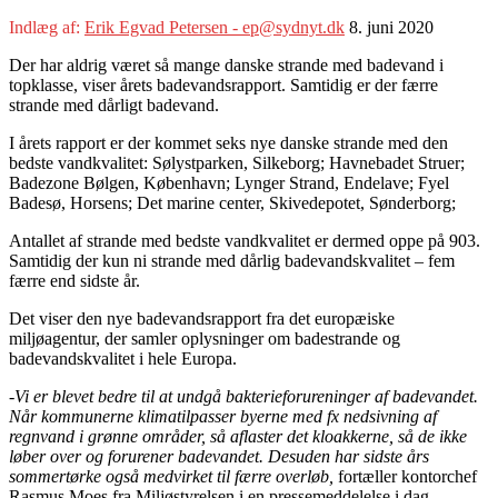
Indlæg af:
Erik Egvad Petersen - ep@sydnyt.dk
8. juni 2020
Der har aldrig været så mange danske strande med badevand i
topklasse, viser årets badevandsrapport. Samtidig er der færre
strande med dårligt badevand.
I årets rapport er der kommet seks nye danske strande med den
bedste vandkvalitet: Sølystparken, Silkeborg; Havnebadet Struer;
Badezone Bølgen, København; Lynger Strand, Endelave; Fyel
Badesø, Horsens; Det marine center, Skivedepotet, Sønderborg;
Antallet af strande med bedste vandkvalitet er dermed oppe på 903.
Samtidig der kun ni strande med dårlig badevandskvalitet – fem
færre end sidste år.
Det viser den nye badevandsrapport fra det europæiske
miljøagentur, der samler oplysninger om badestrande og
badevandskvalitet i hele Europa.
-Vi er blevet bedre til at undgå bakterieforureninger af badevandet.
Når kommunerne klimatilpasser byerne med fx nedsivning af
regnvand i grønne områder, så aflaster det kloakkerne, så de ikke
løber over og forurener badevandet. Desuden har sidste års
sommertørke også medvirket til færre overløb,
fortæller kontorchef
Rasmus Moes fra Miljøstyrelsen i en pressemeddelelse i dag.