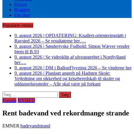
Haven
Byggeri
Det sker
Populære emner
9. august 2026
|
OPDATERING: Knallert-orienteringsløb i
Ravsted 2026 – Se resultaterne her….
9. august 2026
|
Sønderjyske Fodbold: Simon Wæver vender
hjem til B.93
9. august 2026
|
Se videoklip af ulveangrebet i Nordjylland
her….
9. august 2026
|
DM i BallonFlyvning 2026 – Se vinderne her
9. august 2026
|
Planlagt angreb på Hadsten Skole:
Vejledning om sikkerhed og kriseberedskab til skoler og
uddannelsessteder – Alle skal være på forkant
Søg
efter:
Forside
NYHED
Rent badevand ved rekordmange strande
EMNER:
badevand
strand