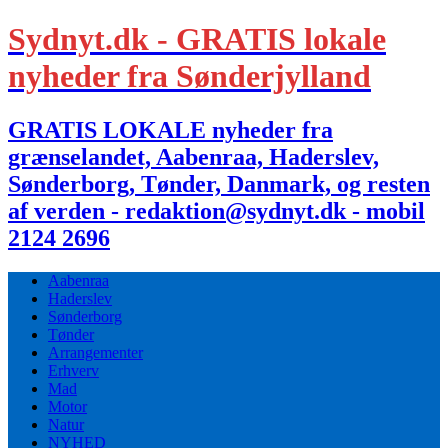
Sydnyt.dk - GRATIS lokale
nyheder fra Sønderjylland
GRATIS LOKALE nyheder fra
grænselandet, Aabenraa, Haderslev,
Sønderborg, Tønder, Danmark, og resten
af verden - redaktion@sydnyt.dk - mobil
2124 2696
Aabenraa
Haderslev
Sønderborg
Tønder
Arrangementer
Erhverv
Mad
Motor
Natur
NYHED