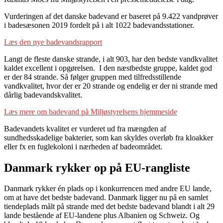
Vurderingen af det danske badevand er baseret på 9.422 vandprøver
i badesæsonen 2019 fordelt på i alt 1022 badevandsstationer.
Læs den nye badevandsrapport
Langt de fleste danske strande, i alt 903, har den bedste vandkvalitet
kaldet excellent i opgørelsen. I den næstbedste gruppe, kaldet god
er der 84 strande. Så følger gruppen med tilfredsstillende
vandkvalitet, hvor der er 20 strande og endelig er der ni strande med
dårlig badevandskvalitet.
Læs mere om badevand på Miljøstyrelsens hjemmeside
Badevandets kvalitet er vurderet ud fra mængden af
sundhedsskadelige bakterier, som kan skyldes overløb fra kloakker
eller fx en fuglekoloni i nærheden af badeområdet.
Danmark rykker op på EU-rangliste
Danmark rykker én plads op i konkurrencen med andre EU lande,
om at have det bedste badevand. Danmark ligger nu på en samlet
tiendeplads målt på strande med det bedste badevand blandt i alt 29
lande bestående af EU-landene plus Albanien og Schweiz. Og