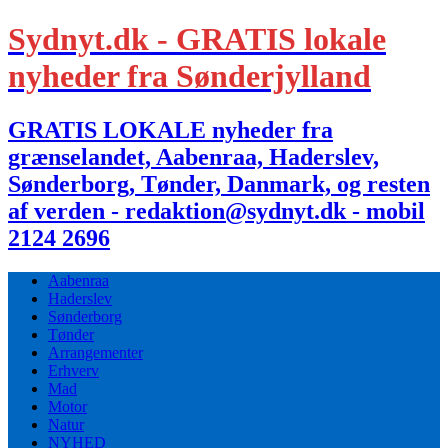
Sydnyt.dk - GRATIS lokale
nyheder fra Sønderjylland
GRATIS LOKALE nyheder fra
grænselandet, Aabenraa, Haderslev,
Sønderborg, Tønder, Danmark, og resten
af verden - redaktion@sydnyt.dk - mobil
2124 2696
Aabenraa
Haderslev
Sønderborg
Tønder
Arrangementer
Erhverv
Mad
Motor
Natur
NYHED