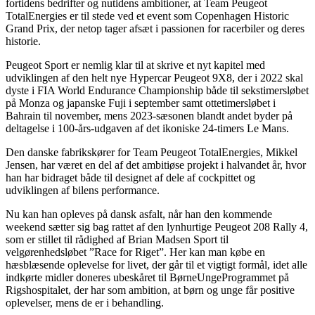
fortidens bedrifter og nutidens ambitioner, at Team Peugeot
TotalEnergies er til stede ved et event som Copenhagen Historic
Grand Prix, der netop tager afsæt i passionen for racerbiler og deres
historie.
Peugeot Sport er nemlig klar til at skrive et nyt kapitel med
udviklingen af den helt nye Hypercar Peugeot 9X8, der i 2022 skal
dyste i FIA World Endurance Championship både til sekstimersløbet
på Monza og japanske Fuji i september samt ottetimersløbet i
Bahrain til november, mens 2023-sæsonen blandt andet byder på
deltagelse i 100-års-udgaven af det ikoniske 24-timers Le Mans.
Den danske fabrikskører for Team Peugeot TotalEnergies, Mikkel
Jensen, har været en del af det ambitiøse projekt i halvandet år, hvor
han har bidraget både til designet af dele af cockpittet og
udviklingen af bilens performance.
Nu kan han opleves på dansk asfalt, når han den kommende
weekend sætter sig bag rattet af den lynhurtige Peugeot 208 Rally 4,
som er stillet til rådighed af Brian Madsen Sport til
velgørenhedsløbet ”Race for Riget”. Her kan man købe en
hæsblæsende oplevelse for livet, der går til et vigtigt formål, idet alle
indkørte midler doneres ubeskåret til BørneUngeProgrammet på
Rigshospitalet, der har som ambition, at børn og unge får positive
oplevelser, mens de er i behandling.