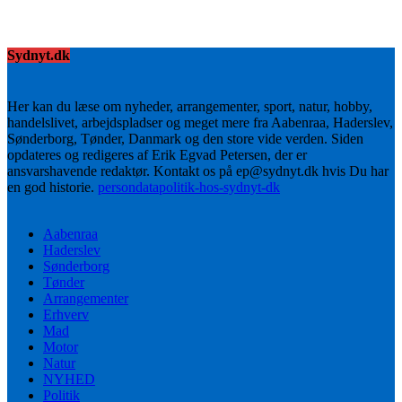
Sydnyt.dk
Her kan du læse om nyheder, arrangementer, sport, natur, hobby,
handelslivet, arbejdspladser og meget mere fra Aabenraa, Haderslev,
Sønderborg, Tønder, Danmark og den store vide verden. Siden
opdateres og redigeres af Erik Egvad Petersen, der er
ansvarshavende redaktør. Kontakt os på ep@sydnyt.dk hvis Du har
en god historie.
persondatapolitik-hos-sydnyt-dk
Aabenraa
Haderslev
Sønderborg
Tønder
Arrangementer
Erhverv
Mad
Motor
Natur
NYHED
Politik