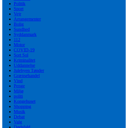
Politik
Sport
Vejr
Arrangementer
Bolig
Sundhed
Syddanmark
112
Motor
COVID-19
Sort Sol
Kriminalitet
Uddannelse
Julebyen Tønder
Grænsehandel
Vind
Penge
Miljø
politi
Kongehuset
Shopping
Musik
Debat
Valg
Dødsfald