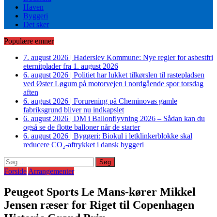
Haven
Byggeri
Det sker
Populære emner
7. august 2026
|
Haderslev Kommune: Nye regler for asbestfri
eternitplader fra 1. august 2026
6. august 2026
|
Politiet har lukket tilkørslen til rastepladsen
ved Øster Løgum på motorvejen i nordgående spor torsdag
aften
6. august 2026
|
Forurening på Cheminovas gamle
fabriksgrund bliver nu indkapslet
6. august 2026
|
DM i Ballonflyvning 2026 – Sådan kan du
også se de flotte balloner når de starter
6. august 2026
|
Byggeri: Biokul i letklinkerblokke skal
reducere CO₂-aftrykket i dansk byggeri
Søg
efter:
Forside
Arrangementer
Peugeot Sports Le Mans-kører Mikkel
Jensen ræser for Riget til Copenhagen