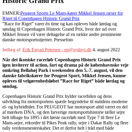
Historic Grand Prix
EMNER:
Peugeot Sports Le Mans-kører Mikkel Jensen ræser for
Riget til Copenhagen Historic Grand Prix
”Race for Riget” varer én time og kan opleves både lørdag og
søndag til Copenhagen Historic Grand Prix, hvor der ud over
Mikkel Jensen vil være deltagelse af en række andre prominente
danske motorsportsstjerner. Pressefoto
Indlæg af:
Erik Egvad Petersen - ep@sydnyt.dk
4. august 2022
Når det ikoniske racerløb Copenhagen Historic Grand Prix
igen inviterer til action, fart og drama på de københavnske veje
omkring Bellahøj Park i weekenden den 5.-7. august, vil den
danske fabrikskører for Peugeot Sport, Mikkel Jensen, kunne
opleves til velgørenhedsløbet ”Race for Riget” både lørdag og
søndag.
Copenhagen Historic Grand Prix hylder racerbilen og dens
udvikling fra motorsportens spæde begyndelse til nutidens moderne
el- og hybridbiler. For PEUGEOT har motorsport altid været en del
af mærkets DNA, og den farverige motorsportshistorie tæller sejre
helt tilbage fra 1895 i det første racerløb med Type 7 til flere Le
Mans-sejre, rekorder til Pikes Peak rally, sejre i Dakar Rally og flere
rally verdensmesterskaber. Det er derfor helt i tråd med både