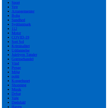
Sport
Vejr
Arrangementer
Bolig
Sundhed
Syddanmark
112
Motor
COVID-19
Sort Sol
Kriminalitet
Uddannelse
Julebyen Tønder
Grænsehandel
Vind
Penge
Miljø
politi
Kongehuset
Shopping
Musik
Debat
Valg
Dødsfald
Haven