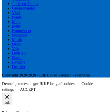
Julebyen Tønder
Grænsehandel
Vind
Penge
Miljø
politi
Kongehuset
Shopping
Musik
Debat
Valg
Dødsfald
Haven
Byggeri
Det sker
Copyright 2020/2028 - Erik Egvad Petersen - sydnyt.dk
Denne hjemmeside gør IKKE brug af cookies.
Cookie
settings
ACCEPT
Luk