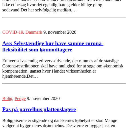
ikke et besøg hvor det egentlig bare gælder billige øl og
sodavand.Det har selvfølgelig medført,…
COVID-19
,
Danmark
9. november 2020
Ase: Selvstændige bør have samme corona-
fleksibilitet som lønmodtagere
Enhver selvstændig erhvervsdrivende, der rammes af de statslige
Corona-restriktioner, skal have mulighed for at søge om økonomisk
kompensation, uanset hvor i landet virksomheden er
hjemhørende.Det…
Bolig
,
Penge
9. november 2020
Pas på parcelhus plattenslagere
Boligpriserne er stigende og danskernes købelyst er stor. Mange
vælger at bygge deres drømmehus. Desværre er byggesjusk en