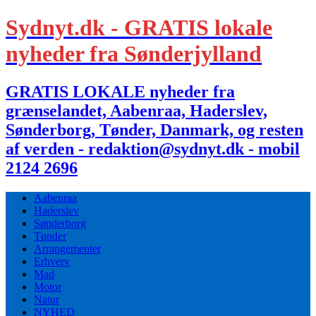
Sydnyt.dk - GRATIS lokale
nyheder fra Sønderjylland
GRATIS LOKALE nyheder fra
grænselandet, Aabenraa, Haderslev,
Sønderborg, Tønder, Danmark, og resten
af verden - redaktion@sydnyt.dk - mobil
2124 2696
Aabenraa
Haderslev
Sønderborg
Tønder
Arrangementer
Erhverv
Mad
Motor
Natur
NYHED