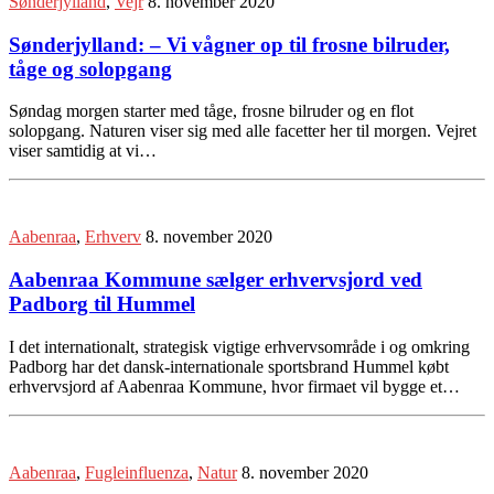
Sønderjylland
,
Vejr
8. november 2020
Sønderjylland: – Vi vågner op til frosne bilruder,
tåge og solopgang
Søndag morgen starter med tåge, frosne bilruder og en flot
solopgang. Naturen viser sig med alle facetter her til morgen. Vejret
viser samtidig at vi…
Aabenraa
,
Erhverv
8. november 2020
Aabenraa Kommune sælger erhvervsjord ved
Padborg til Hummel
I det internationalt, strategisk vigtige erhvervsområde i og omkring
Padborg har det dansk-internationale sportsbrand Hummel købt
erhvervsjord af Aabenraa Kommune, hvor firmaet vil bygge et…
Aabenraa
,
Fugleinfluenza
,
Natur
8. november 2020