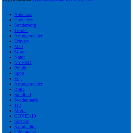
Aabenraa
Haderslev
Sønderborg
Tønder
Arrangementer
Erhverv
Mad
Motor
Natur
NYHED
Politik
Sport
Vejr
Arrangementer
Bolig
Sundhed
Syddanmark
112
Motor
COVID-19
Sort Sol
Kriminalitet
Uddannelse