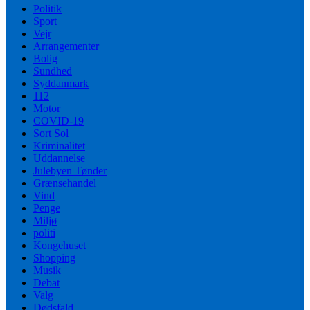
Politik
Sport
Vejr
Arrangementer
Bolig
Sundhed
Syddanmark
112
Motor
COVID-19
Sort Sol
Kriminalitet
Uddannelse
Julebyen Tønder
Grænsehandel
Vind
Penge
Miljø
politi
Kongehuset
Shopping
Musik
Debat
Valg
Dødsfald