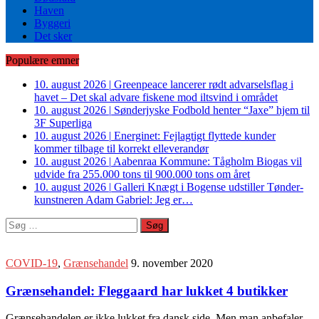
Haven
Byggeri
Det sker
Populære emner
10. august 2026
|
Greenpeace lancerer rødt advarselsflag i
havet – Det skal advare fiskene mod iltsvind i området
10. august 2026
|
Sønderjyske Fodbold henter “Jaxe” hjem til
3F Superliga
10. august 2026
|
Energinet: Fejlagtigt flyttede kunder
kommer tilbage til korrekt elleverandør
10. august 2026
|
Aabenraa Kommune: Tågholm Biogas vil
udvide fra 255.000 tons til 900.000 tons om året
10. august 2026
|
Galleri Knægt i Bogense udstiller Tønder-
kunstneren Adam Gabriel: Jeg er…
Søg
efter:
COVID-19
,
Grænsehandel
9. november 2020
Grænsehandel: Fleggaard har lukket 4 butikker
Grænsehandelen er ikke lukket fra dansk side. Men man anbefaler