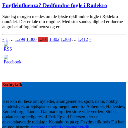
Fugfleinfluenza? Dødfundne fugle i Rødekro
Søndag morgen meldes om de første dødfundne fugle i Rødekro-
området. Der er tale om ringdue. Med stor sandsynlighed er duerne
angrebet af fugleinfluenza og er…
«
1
…
1.299
1.300
1.301
1.302
1.303
…
1.412
»
Sydnyt.dk
Her kan du læse om nyheder, arrangementer, sport, natur, hobby,
handelslivet, arbejdspladser og meget mere fra Aabenraa, Haderslev,
Sønderborg, Tønder, Danmark og den store vide verden. Siden
opdateres og redigeres af Erik Egvad Petersen, der er
ansvarshavende redaktør. Kontakt os på ep@sydnyt.dk hvis Du har
en god historie.
persondatapolitik-hos-sydnyt-dk